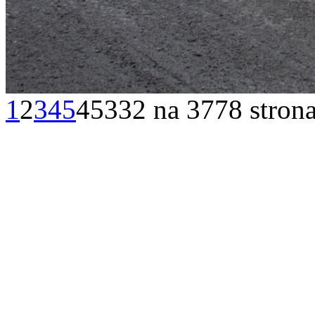
1
2
3
4
5
45332 na 3778 stron