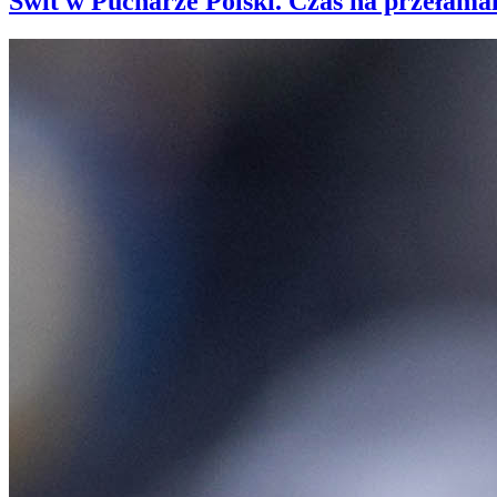
Świt w Pucharze Polski. Czas na przełama