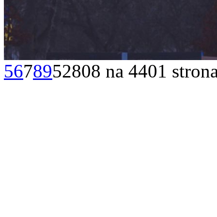
5
6
7
8
9
52808 na 4401 stron