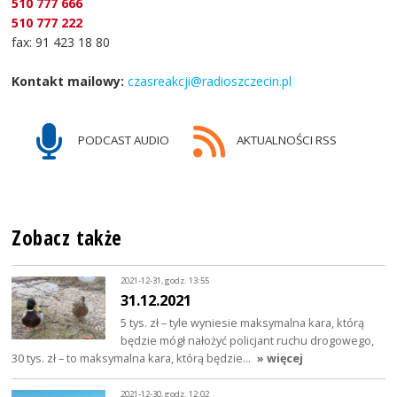
510 777 666
510 777 222
fax: 91 423 18 80
Kontakt mailowy:
czasreakcji@radioszczecin.pl
PODCAST AUDIO
AKTUALNOŚCI RSS
Zobacz także
2021-12-31, godz. 13:55
31.12.2021
5 tys. zł – tyle wyniesie maksymalna kara, którą
będzie mógł nałożyć policjant ruchu drogowego,
30 tys. zł – to maksymalna kara, którą będzie…
» więcej
2021-12-30, godz. 12:02