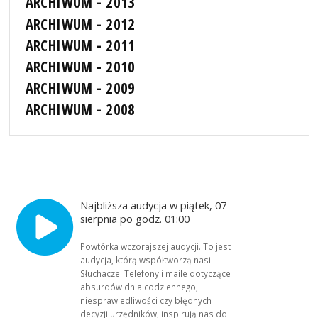
ARCHIWUM - 2013
ARCHIWUM - 2012
ARCHIWUM - 2011
ARCHIWUM - 2010
ARCHIWUM - 2009
ARCHIWUM - 2008
Najbliższa audycja w piątek, 07
sierpnia po godz. 01:00
Powtórka wczorajszej audycji. To jest
audycja, którą współtworzą nasi
Słuchacze. Telefony i maile dotyczące
absurdów dnia codziennego,
niesprawiedliwości czy błędnych
decyzji urzędników, inspirują nas do