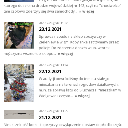
którego doszło na drodze wojewódzkiej nr 142, czyli na "chociwelce" -
tam czołowo zderzyły się dwa samochody…
» więcej
2021-12-23, godz. 11:32
23.12.2021
Sprawca napadu na sklep spożywczy w
Zieleniewie w gm. Kobylanka zatrzymany przez
policję. Do zdarzenia doszło w ub. wtorek -
mężczyzna wszedł do sklepu…
» więcej
2021-12-22, godz. 13:14
22.12.2021
W audycji powróciliśmy do tematu stałego
mieszkania na terenach ogrodów działkowych,
m.in. za sprawą listu od Słuchacza: "mieszkam w
Wielgowie i często…
» więcej
2021-12-21, godz. 13:55
21.12.2021
Nieszczelność kotła - to przyczyna wyłączenie dostaw ciepła dla części