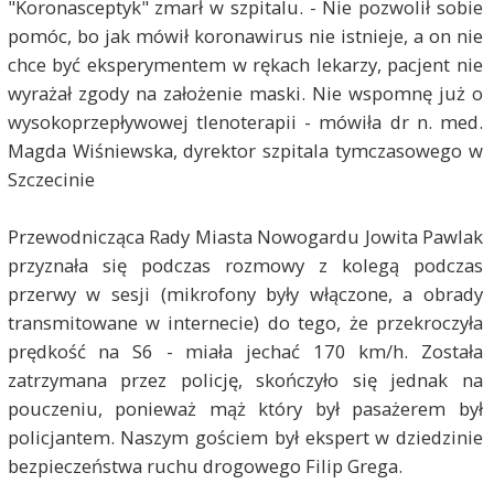
"Koronasceptyk" zmarł w szpitalu. - Nie pozwolił sobie
pomóc, bo jak mówił koronawirus nie istnieje, a on nie
chce być eksperymentem w rękach lekarzy, pacjent nie
wyrażał zgody na założenie maski. Nie wspomnę już o
wysokoprzepływowej tlenoterapii - mówiła dr n. med.
Magda Wiśniewska, dyrektor szpitala tymczasowego w
Szczecinie
Przewodnicząca Rady Miasta Nowogardu Jowita Pawlak
przyznała się podczas rozmowy z kolegą podczas
przerwy w sesji (mikrofony były włączone, a obrady
transmitowane w internecie) do tego, że przekroczyła
prędkość na S6 - miała jechać 170 km/h. Została
zatrzymana przez policję, skończyło się jednak na
pouczeniu, ponieważ mąż który był pasażerem był
policjantem. Naszym gościem był ekspert w dziedzinie
bezpieczeństwa ruchu drogowego Filip Grega.