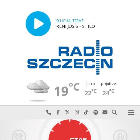
SŁUCHAJ TERAZ
RENI JUSIS - STILO
°C
jutro
pojutrze
19
°C
°C
22
24
Najlepiej po prostu do nas zadzwoń
Odwiedź nas na Facebook-u
Odwiedź nas na X
Odwiedź nas na Instagram-ie
Odwiedź nas na TikTok-u
Szukaj nas na Spotify
Wyślij do nas w
Szukaj