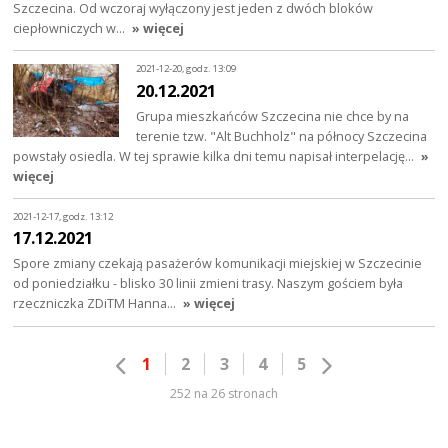
Szczecina. Od wczoraj wyłączony jest jeden z dwóch bloków
ciepłowniczych w…
» więcej
2021-12-20, godz. 13:09
20.12.2021
Grupa mieszkańców Szczecina nie chce by na
terenie tzw. "Alt Buchholz" na północy Szczecina
powstały osiedla. W tej sprawie kilka dni temu napisał interpelację…
»
więcej
2021-12-17, godz. 13:12
17.12.2021
Spore zmiany czekają pasażerów komunikacji miejskiej w Szczecinie
od poniedziałku - blisko 30 linii zmieni trasy. Naszym gościem była
rzeczniczka ZDiTM Hanna…
» więcej
1
2
3
4
5
252 na 26 stronach