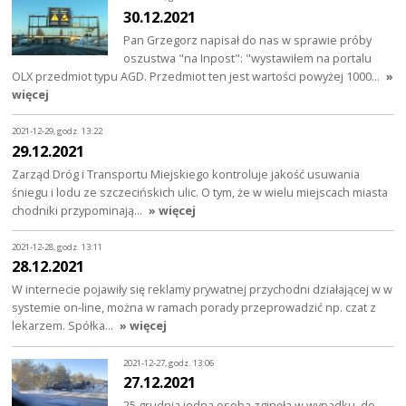
30.12.2021
Pan Grzegorz napisał do nas w sprawie próby
oszustwa "na Inpost": "wystawiłem na portalu
OLX przedmiot typu AGD. Przedmiot ten jest wartości powyżej 1000…
»
więcej
2021-12-29, godz. 13:22
29.12.2021
Zarząd Dróg i Transportu Miejskiego kontroluje jakość usuwania
śniegu i lodu ze szczecińskich ulic. O tym, że w wielu miejscach miasta
chodniki przypominają…
» więcej
2021-12-28, godz. 13:11
28.12.2021
W internecie pojawiły się reklamy prywatnej przychodni działającej w w
systemie on-line, można w ramach porady przeprowadzić np. czat z
lekarzem. Spółka…
» więcej
2021-12-27, godz. 13:06
27.12.2021
25 grudnia jedna osoba zginęła w wypadku, do