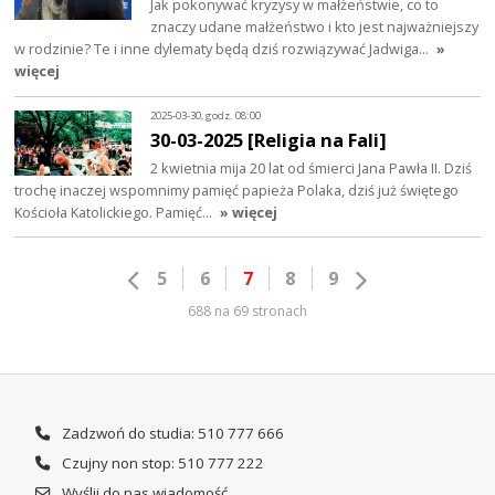
Jak pokonywać kryzysy w małżeństwie, co to
znaczy udane małżeństwo i kto jest najważniejszy
w rodzinie? Te i inne dylematy będą dziś rozwiązywać Jadwiga…
»
więcej
2025-03-30, godz. 08:00
30-03-2025 [Religia na Fali]
2 kwietnia mija 20 lat od śmierci Jana Pawła II. Dziś
trochę inaczej wspomnimy pamięć papieża Polaka, dziś już świętego
Kościoła Katolickiego. Pamięć…
» więcej
5
6
7
8
9
688 na 69 stronach
Zadzwoń do studia: 510 777 666
Czujny non stop: 510 777 222
Wyślij do nas wiadomość