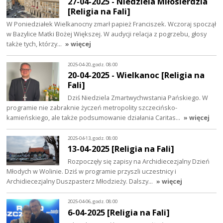
27-04-2025 - Niedziela Miłosierdzia
[Religia na Fali]
W Poniedziałek Wielkanocny zmarł papież Franciszek. Wczoraj spoczął
w Bazylice Matki Bożej Większej. W audycji relacja z pogrzebu, głosy
także tych, którzy…
» więcej
2025-04-20, godz. 08:00
20-04-2025 - Wielkanoc [Religia na
Fali]
Dziś Niedziela Zmartwychwstania Pańskiego. W
programie nie zabraknie życzeń metropolity szczecińsko-
kamieńskiego, ale także podsumowanie działania Caritas…
» więcej
2025-04-13, godz. 08:00
13-04-2025 [Religia na Fali]
Rozpoczęły się zapisy na Archidiecezjalny Dzień
Młodych w Wolinie. Dziś w programie przyszli uczestnicy i
Archidiecezjalny Duszpasterz Młodzieży. Dalszy…
» więcej
2025-04-06, godz. 08:00
6-04-2025 [Religia na Fali]