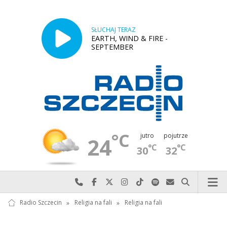
SŁUCHAJ TERAZ
EARTH, WIND & FIRE -
SEPTEMBER
°C
jutro
pojutrze
24
°C
°C
30
32
Najlepiej po prostu do nas zadzwoń
Odwiedź nas na Facebook-u
Odwiedź nas na X
Odwiedź nas na Instagram-ie
Odwiedź nas na TikTok-u
Szukaj nas na Spotify
Wyślij do nas w
Szukaj
Radio Szczecin
»
Religia na fali
»
Religia na fali