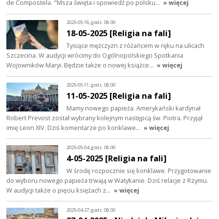
de Compostela. "Msza święta i spowiedź po polsku…
» więcej
2025-05-18, godz. 08:00
18-05-2025 [Religia na fali]
Tysiące mężczyzn z różańcem w ręku na ulicach
Szczecina. W audycji wrócimy do Ogólnopolskiego Spotkania
Wojowników Maryi. Będzie także o nowej książce…
» więcej
2025-05-11, godz. 08:00
11-05-2025 [Religia na fali]
Mamy nowego papieża. Amerykański kardynał
Robert Prevost został wybrany kolejnym następcą św. Piotra. Przyjął
imię Leon XIV. Dziś komentarze po konklawe…
» więcej
2025-05-04, godz. 08:00
4-05-2025 [Religia na fali]
W środę rozpocznie się konklawe. Przygotowanie
do wyboru nowego papieża trwają w Watykanie. Dziś relacje z Rzymu.
W audycji także o pięciu księżach z…
» więcej
2025-04-27, godz. 08:00