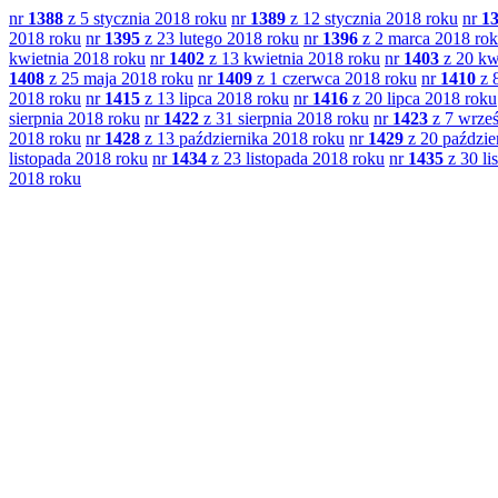
nr
1388
z 5 stycznia 2018 roku
nr
1389
z 12 stycznia 2018 roku
nr
1
2018 roku
nr
1395
z 23 lutego 2018 roku
nr
1396
z 2 marca 2018 ro
kwietnia 2018 roku
nr
1402
z 13 kwietnia 2018 roku
nr
1403
z 20 kw
1408
z 25 maja 2018 roku
nr
1409
z 1 czerwca 2018 roku
nr
1410
z 
2018 roku
nr
1415
z 13 lipca 2018 roku
nr
1416
z 20 lipca 2018 roku
sierpnia 2018 roku
nr
1422
z 31 sierpnia 2018 roku
nr
1423
z 7 wrześ
2018 roku
nr
1428
z 13 października 2018 roku
nr
1429
z 20 paździe
listopada 2018 roku
nr
1434
z 23 listopada 2018 roku
nr
1435
z 30 li
2018 roku