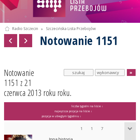
Radio Szczecin
»
Szczecińska Lista Przebojów
Notowanie 1151
Notowanie
1151 z 21
czerwca 2013 roku roku.
liczba tygodni na liście ↓
najwyższa pozycja na liście ↓
pozycja w ubiegłym tygodniu ↓
1
1
7
Inna historia