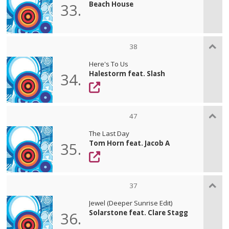
Beach House
33.
38
Here's To Us
Halestorm feat. Slash
34.
47
The Last Day
Tom Horn feat. Jacob A
35.
37
Jewel (Deeper Sunrise Edit)
Solarstone feat. Clare Stagg
36.