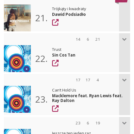
Trójkąty i kwadraty
Dawid Podsiadło
21.
14
6
21
Trust
Sin Cos Tan
22.
17
17
4
Can’t Hold Us
Macklemore feat. Ryan Lewis feat.
23.
Ray Dalton
23
6
19
Jeszcze ten jeden raz