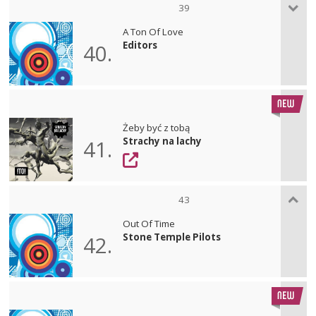
39
A Ton Of Love
Editors
40.
Żeby być z tobą
Strachy na lachy
41.
43
Out Of Time
Stone Temple Pilots
42.