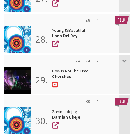
28
1
Young & Beautiful
Lana Del Rey
28.
24
24
2
Now Is Not The Time
Chvrches
29.
30
1
Zanim odejdę
Damian Ukeje
30.