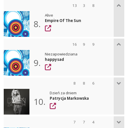
13
3
8
Alive
Empire Of The Sun
8.
16
9
9
Niezapowiedziana
happysad
9.
8
8
6
Dzień za dniem
Patrycja Markowska
10.
7
7
4