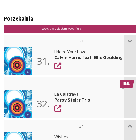
Poczekalnia
pozycja w ubiegłym tygodniu ↓
31
I Need Your Love
Calvin Harris feat. Ellie Goulding
31.
La Calatrava
Parov Stelar Trio
32.
34
Wishes