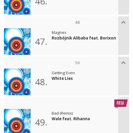
46.
48
Magnes
Rozbójnik Alibaba feat. Borixon
47.
50
Getting Even
White Lies
48.
Bad (Remix)
Wale feat. Rihanna
49.