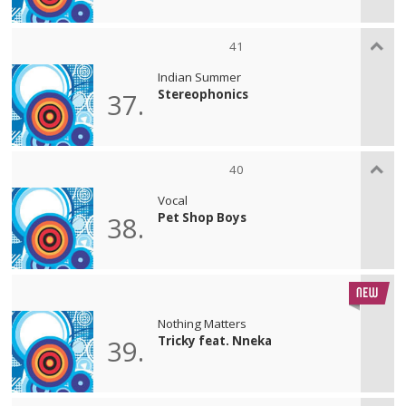
41
Indian Summer
Stereophonics
37.
40
Vocal
Pet Shop Boys
38.
Nothing Matters
Tricky feat. Nneka
39.