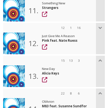
Something New
Strangers
11.
12
1
16
Just Give Me A Reason
Pink feat. Nate Ruess
12.
15
13
3
New Day
Alicia Keys
13.
22
8
6
Oblivion
M83 feat. Susanne Sundfor