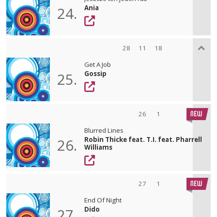
Ania
24.
28
11
18
Get A Job
Gossip
25.
26
1
Blurred Lines
Robin Thicke feat. T.I. feat. Pharrell
26.
Williams
27
1
End Of Night
Dido
27.