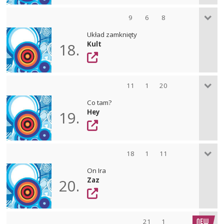
9
6
8
Układ zamknięty
Kult
18.
11
1
20
Co tam?
Hey
19.
18
1
11
On Ira
Zaz
20.
21
1