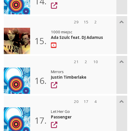
14.
29
15
2
1000 miejsc
Ada Szulc feat. DJ Adamus
15.
21
2
10
Mirrors
Justin Timberlake
16.
20
17
4
Let Her Go
Passenger
17.