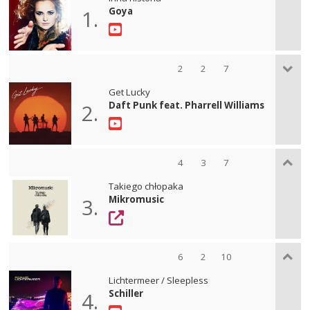
Goya
1.
2
2
7
Get Lucky
Daft Punk feat. Pharrell Williams
2.
4
3
7
Takiego chłopaka
Mikromusic
3.
6
2
10
Lichtermeer / Sleepless
Schiller
4.