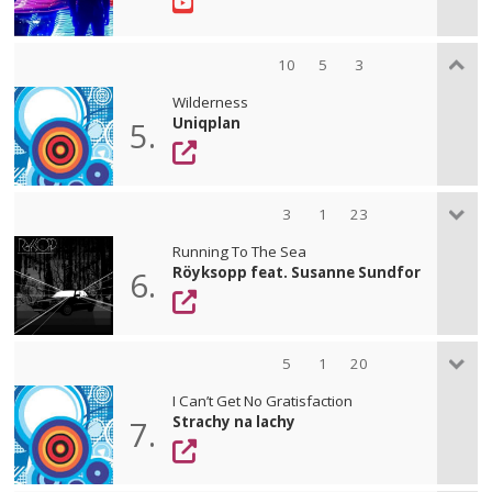
10
5
3
Wilderness
Uniqplan
5.
3
1
23
Running To The Sea
Röyksopp feat. Susanne Sundfor
6.
5
1
20
I Can’t Get No Gratisfaction
Strachy na lachy
7.