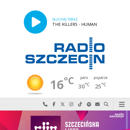
SŁUCHAJ TERAZ
THE KILLERS - HUMAN
°C
jutro
pojutrze
16
°C
°C
30
25
Najlepiej po prostu do nas zadzwoń
Odwiedź nas na Facebook-u
Odwiedź nas na X
Odwiedź nas na Instagram-ie
Odwiedź nas na TikTok-u
Szukaj nas na Spotify
Wyślij do nas w
Szukaj