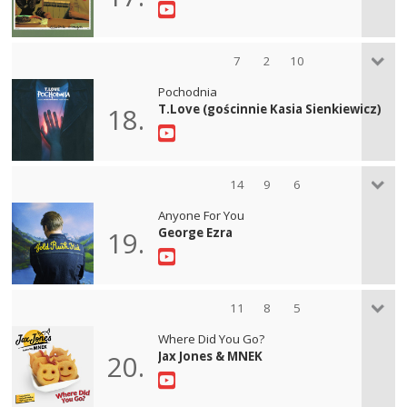
7
2
10
Pochodnia
T.Love (gościnnie Kasia Sienkiewicz)
18.
14
9
6
Anyone For You
George Ezra
19.
11
8
5
Where Did You Go?
Jax Jones & MNEK
20.