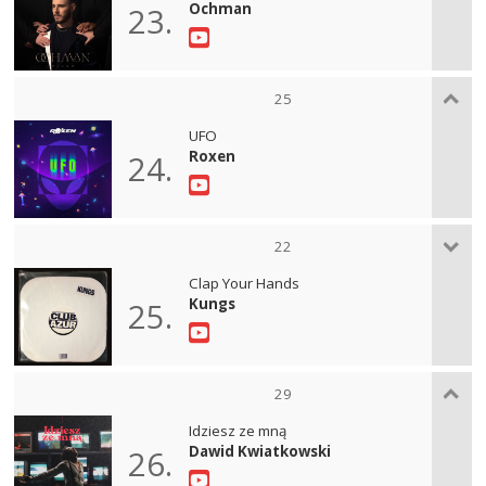
Ochman
23.
25
UFO
Roxen
24.
22
Clap Your Hands
Kungs
25.
29
Idziesz ze mną
Dawid Kwiatkowski
26.