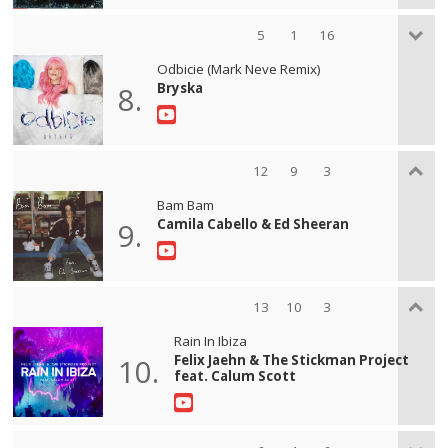
5
1
16
Odbicie (Mark Neve Remix)
Bryska
8.
12
9
3
Bam Bam
Camila Cabello & Ed Sheeran
9.
13
10
3
Rain In Ibiza
Felix Jaehn & The Stickman Project
10.
feat. Calum Scott