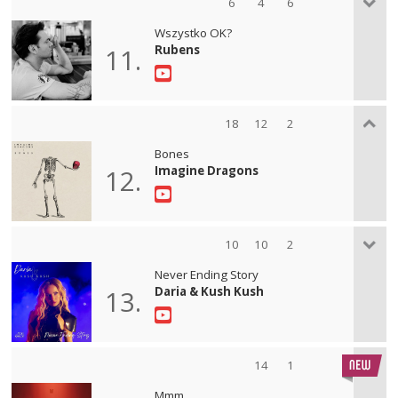
6
4
6
Wszystko OK?
Rubens
11.
18
12
2
Bones
Imagine Dragons
12.
10
10
2
Never Ending Story
Daria & Kush Kush
13.
14
1
Mmm