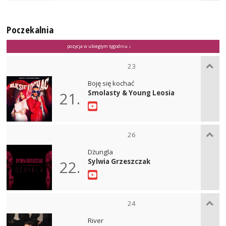
Poczekalnia
pozycja w ubiegłym tygodniu ↓
23
Boję się kochać
Smolasty & Young Leosia
21.
26
Dżungla
Sylwia Grzeszczak
22.
24
River