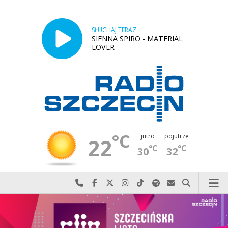
SŁUCHAJ TERAZ
SIENNA SPIRO - MATERIAL
LOVER
°C
jutro
pojutrze
22
°C
°C
30
32
Najlepiej po prostu do nas zadzwoń
Odwiedź nas na Facebook-u
Odwiedź nas na X
Odwiedź nas na Instagram-ie
Odwiedź nas na TikTok-u
Szukaj nas na Spotify
Wyślij do nas w
Szukaj