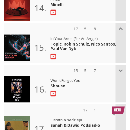
Minelli
14.
17
5
8
In Your Arms (For An Angel)
Topic, Robin Schulz, Nico Santos,
15.
Paul Van Dyk
15
5
7
Won't Forget You
Shouse
16.
17
1
Ostatnia nadzieja
Sanah & Dawid Podsiadło
17.