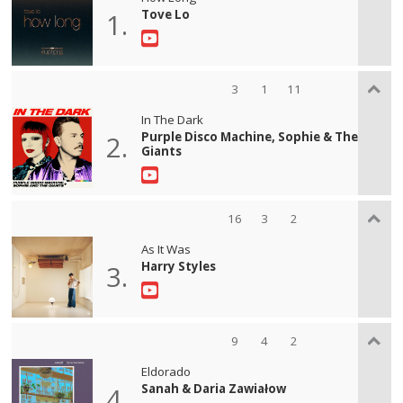
Tove Lo
1.
3
1
11
In The Dark
Purple Disco Machine, Sophie & The
2.
Giants
16
3
2
As It Was
Harry Styles
3.
9
4
2
Eldorado
Sanah & Daria Zawiałow
4.