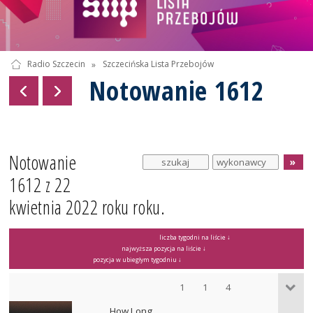
Radio Szczecin
»
Szczecińska Lista Przebojów
Notowanie 1612
Notowanie
1612 z 22
kwietnia 2022 roku roku.
liczba tygodni na liście ↓
najwyższa pozycja na liście ↓
pozycja w ubiegłym tygodniu ↓
1
1
4
How Long