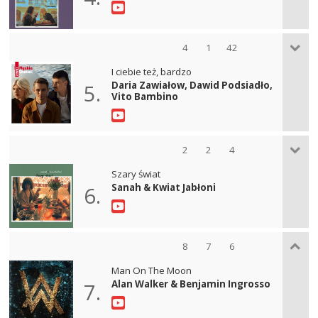
4
1
42
I ciebie też, bardzo
Daria Zawiałow, Dawid Podsiadło,
5.
Vito Bambino
2
2
4
Szary świat
Sanah & Kwiat Jabłoni
6.
8
7
6
Man On The Moon
Alan Walker & Benjamin Ingrosso
7.