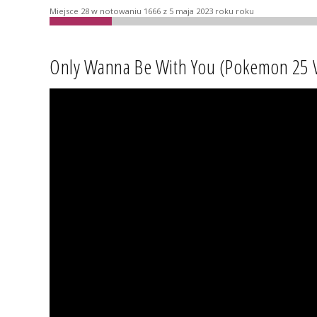
Miejsce 28 w notowaniu 1666 z 5 maja 2023 roku roku
Only Wanna Be With You (Pokemon 25 V