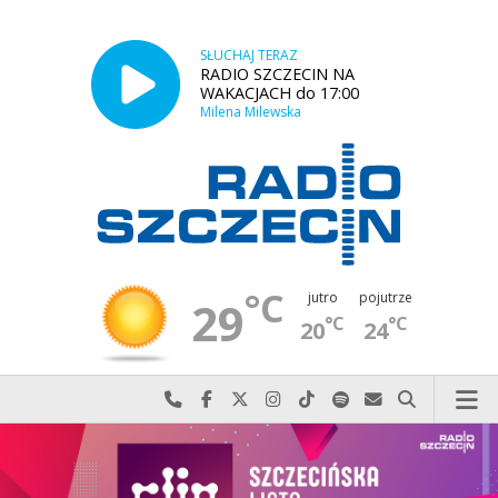
SŁUCHAJ TERAZ
RADIO SZCZECIN NA
WAKACJACH do 17:00
Milena Milewska
°C
jutro
pojutrze
29
°C
°C
20
24
Najlepiej po prostu do nas zadzwoń
Odwiedź nas na Facebook-u
Odwiedź nas na X
Odwiedź nas na Instagram-ie
Odwiedź nas na TikTok-u
Szukaj nas na Spotify
Wyślij do nas w
Szukaj