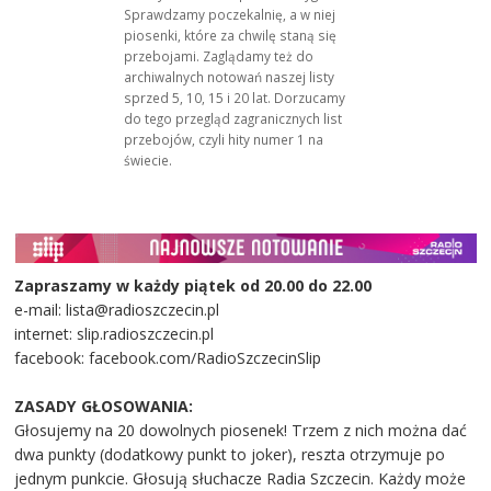
Sprawdzamy poczekalnię, a w niej
piosenki, które za chwilę staną się
przebojami. Zaglądamy też do
archiwalnych notowań naszej listy
sprzed 5, 10, 15 i 20 lat. Dorzucamy
do tego przegląd zagranicznych list
przebojów, czyli hity numer 1 na
świecie.
Zapraszamy w każdy piątek od 20.00 do 22.00
e-mail: lista@radioszczecin.pl
internet: slip.radioszczecin.pl
facebook: facebook.com/RadioSzczecinSlip
ZASADY GŁOSOWANIA:
Głosujemy na 20 dowolnych piosenek! Trzem z nich można dać
dwa punkty (dodatkowy punkt to joker), reszta otrzymuje po
jednym punkcie. Głosują słuchacze Radia Szczecin. Każdy może