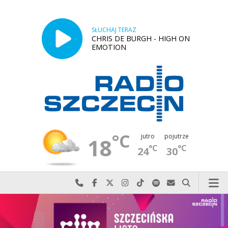
SŁUCHAJ TERAZ
CHRIS DE BURGH - HIGH ON
EMOTION
°C
jutro
pojutrze
18
°C
°C
24
30
Najlepiej po prostu do nas zadzwoń
Odwiedź nas na Facebook-u
Odwiedź nas na X
Odwiedź nas na Instagram-ie
Odwiedź nas na TikTok-u
Szukaj nas na Spotify
Wyślij do nas w
Szukaj