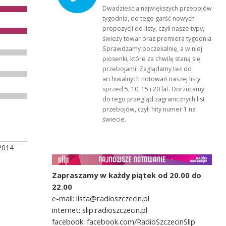
Dwadzieścia największych przebojów
tygodnia, do tego garść nowych
propozycji do listy, czyli nasze typy,
świeży towar oraz premiera tygodnia!
Sprawdzamy poczekalnię, a w niej
piosenki, które za chwilę staną się
przebojami. Zaglądamy też do
archiwalnych notowań naszej listy
sprzed 5, 10, 15 i 20 lat. Dorzucamy
do tego przegląd zagranicznych list
przebojów, czyli hity numer 1 na
świecie.
2014
Zapraszamy w każdy piątek od 20.00 do
22.00
e-mail: lista@radioszczecin.pl
internet: slip.radioszczecin.pl
facebook: facebook.com/RadioSzczecinSlip