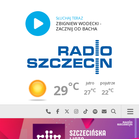
SŁUCHAJ TERAZ
ZBIGNIEW WODECKI -
ZACZNIJ OD BACHA
°C
jutro
pojutrze
29
°C
°C
27
22
Najlepiej po prostu do nas zadzwoń
Odwiedź nas na Facebook-u
Odwiedź nas na X
Odwiedź nas na Instagram-ie
Odwiedź nas na TikTok-u
Szukaj nas na Spotify
Wyślij do nas w
Szukaj