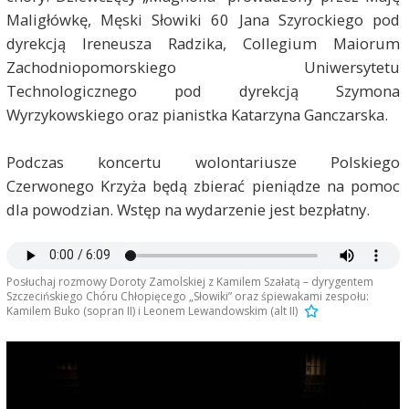
Maligłówkę, Męski Słowiki 60 Jana Szyrockiego pod
dyrekcją Ireneusza Radzika, Collegium Maiorum
Zachodniopomorskiego Uniwersytetu
Technologicznego pod dyrekcją Szymona
Wyrzykowskiego oraz pianistka Katarzyna Ganczarska.
Podczas koncertu wolontariusze Polskiego
Czerwonego Krzyża będą zbierać pieniądze na pomoc
dla powodzian. Wstęp na wydarzenie jest bezpłatny.
Posłuchaj rozmowy Doroty Zamolskiej z Kamilem Szałatą – dyrygentem
Szczecińskiego Chóru Chłopięcego „Słowiki” oraz śpiewakami zespołu:
Kamilem Buko (sopran II) i Leonem Lewandowskim (alt II)