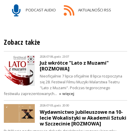
PODCAST AUDIO
AKTUALNOŚCI RSS
Zobacz także
2026-07-06, godz. 23:07
Już wkrótce "Lato z Muzami"
[ROZMOWA]
Nieoficjalnie 7 lipca oficjalnie 8 lipca rozpoczyna
się 28. Festiwal Filmu Muzyki Malarstwa Teatru
"Lato z Muzami". Podczas tegorocznego
festiwalu zaprezentowanych…
» więcej
2026-07-05, godz. 20:00
Wydawnictwo jubileuszowe na 10-
lecie Wokalistyki w Akademii Sztuki
w Szczecinie [ROZMOWA]