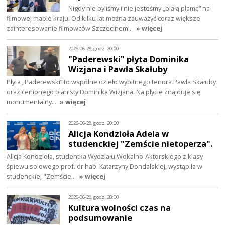
Nigdy nie byliśmy i nie jesteśmy „białą plamą” na
filmowej mapie kraju. Od kilku lat można zauważyć coraz większe
zainteresowanie filmowców Szczecinem…
» więcej
2026-06-28, godz. 20:00
"Paderewski" płyta Dominika
Wizjana i Pawła Skałuby
Płyta „Paderewski” to wspólne dzieło wybitnego tenora Pawła Skałuby
oraz cenionego pianisty Dominika Wizjana. Na płycie znajduje się
monumentalny…
» więcej
2026-06-28, godz. 20:00
Alicja Kondzioła Adela w
studenckiej "Zemście nietoperza".
Alicja Kondzioła, studentka Wydziału Wokalno‑Aktorskiego z klasy
śpiewu solowego prof. dr hab. Katarzyny Dondalskiej, wystąpiła w
studenckiej "Zemście…
» więcej
2026-06-28, godz. 20:00
Kultura wolności czas na
podsumowanie