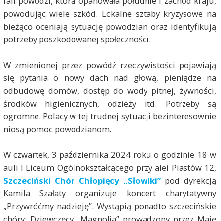
fali powodzi, która opanowała południe i zachód kraju,
powodując wiele szkód. Lokalne sztaby kryzysowe na
bieżąco oceniają sytuację powodzian oraz identyfikują
potrzeby poszkodowanej społeczności.
W zmienionej przez powódź rzeczywistości pojawiają
się pytania o nowy dach nad głową, pieniądze na
odbudowę domów, dostęp do wody pitnej, żywności,
środków higienicznych, odzieży itd. Potrzeby są
ogromne. Polacy w tej trudnej sytuacji bezinteresownie
niosą pomoc powodzianom.
W czwartek, 3 października 2024 roku o godzinie 18 w
auli I Liceum Ogólnokształcącego przy alei Piastów 12,
Szczeciński Chór Chłopięcy „Słowiki”
pod dyrekcją
Kamila Szałaty organizuje koncert charytatywny
„Przywróćmy nadzieję”. Wystąpią ponadto szczecińskie
chóry: Dziewczęcy „Magnolia” prowadzony przez Maję