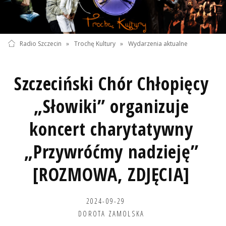
Radio Szczecin
»
Trochę Kultury
»
Wydarzenia aktualne
Szczeciński Chór Chłopięcy
„Słowiki” organizuje
koncert charytatywny
„Przywróćmy nadzieję”
[ROZMOWA, ZDJĘCIA]
2024-09-29
DOROTA ZAMOLSKA