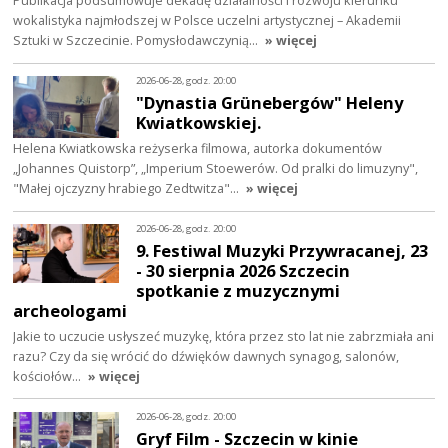
Publikacja podsumowuje dekadę działalności i rozwoju kierunku
wokalistyka najmłodszej w Polsce uczelni artystycznej – Akademii
Sztuki w Szczecinie. Pomysłodawczynią…
» więcej
2026-06-28, godz. 20:00
"Dynastia Grünebergów" Heleny
Kwiatkowskiej.
Helena Kwiatkowska reżyserka filmowa, autorka dokumentów
„Johannes Quistorp”, „Imperium Stoewerów. Od pralki do limuzyny",
"Małej ojczyzny hrabiego Zedtwitza"…
» więcej
2026-06-28, godz. 20:00
9. Festiwal Muzyki Przywracanej, 23
- 30 sierpnia 2026 Szczecin
spotkanie z muzycznymi
archeologami
Jakie to uczucie usłyszeć muzykę, która przez sto lat nie zabrzmiała ani
razu? Czy da się wrócić do dźwięków dawnych synagog, salonów,
kościołów…
» więcej
2026-06-28, godz. 20:00
Gryf Film - Szczecin w kinie