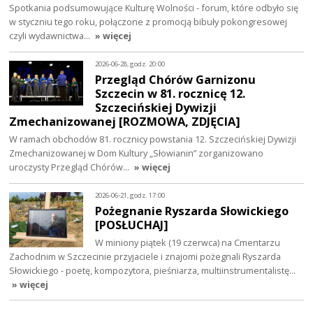
Spotkania podsumowujące Kulturę Wolności - forum, które odbyło się
w styczniu tego roku, połączone z promocją bibuły pokongresowej
czyli wydawnictwa…
» więcej
2026-06-28, godz. 20:00
Przegląd Chórów Garnizonu
Szczecin w 81. rocznicę 12.
Szczecińskiej Dywizji
Zmechanizowanej [ROZMOWA, ZDJĘCIA]
W ramach obchodów 81. rocznicy powstania 12. Szczecińskiej Dywizji
Zmechanizowanej w Dom Kultury „Słowianin” zorganizowano
uroczysty Przegląd Chórów…
» więcej
2026-06-21, godz. 17:00
Pożegnanie Ryszarda Słowickiego
[POSŁUCHAJ]
W miniony piątek (19 czerwca) na Cmentarzu
Zachodnim w Szczecinie przyjaciele i znajomi pożegnali Ryszarda
Słowickiego - poetę, kompozytora, pieśniarza, multiinstrumentalistę…
» więcej