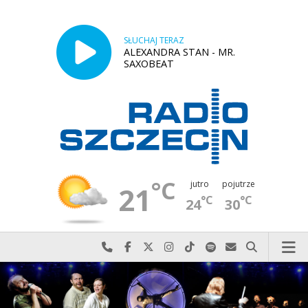
SŁUCHAJ TERAZ
ALEXANDRA STAN - MR.
SAXOBEAT
°C
jutro
pojutrze
21
°C
°C
24
30
Najlepiej po prostu do nas zadzwoń
Odwiedź nas na Facebook-u
Odwiedź nas na X
Odwiedź nas na Instagram-ie
Odwiedź nas na TikTok-u
Szukaj nas na Spotify
Wyślij do nas w
Szukaj