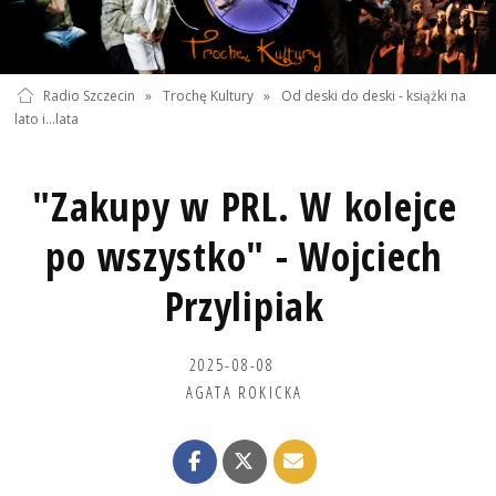
Radio Szczecin
»
Trochę Kultury
»
Od deski do deski - książki na
lato i...lata
"Zakupy w PRL. W kolejce
po wszystko" - Wojciech
Przylipiak
2025-08-08
AGATA ROKICKA