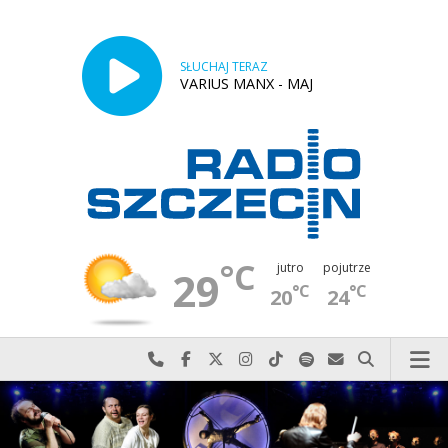
SŁUCHAJ TERAZ
VARIUS MANX - MAJ
°C
jutro
pojutrze
29
°C
°C
20
24
Najlepiej po prostu do nas zadzwoń
Odwiedź nas na Facebook-u
Odwiedź nas na X
Odwiedź nas na Instagram-ie
Odwiedź nas na TikTok-u
Szukaj nas na Spotify
Wyślij do nas w
Szukaj