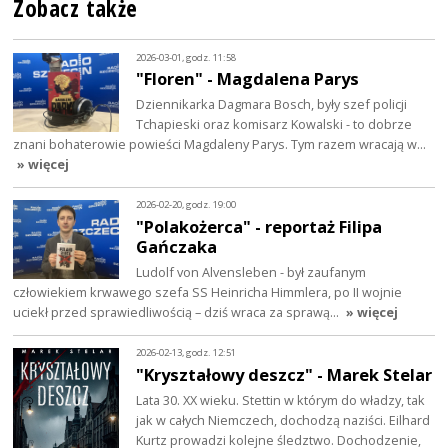
Zobacz także
2026-03-01, godz. 11:58
"Floren" - Magdalena Parys
Dziennikarka Dagmara Bosch, były szef policji
Tchapieski oraz komisarz Kowalski - to dobrze
znani bohaterowie powieści Magdaleny Parys. Tym razem wracają w…
» więcej
2026-02-20, godz. 19:00
"Polakożerca" - reportaż Filipa
Gańczaka
Ludolf von Alvensleben - był zaufanym
człowiekiem krwawego szefa SS Heinricha Himmlera, po II wojnie
uciekł przed sprawiedliwością – dziś wraca za sprawą…
» więcej
2026-02-13, godz. 12:51
"Kryształowy deszcz" - Marek Stelar
Lata 30. XX wieku. Stettin w którym do władzy, tak
jak w całych Niemczech, dochodzą naziści. Eilhard
Kurtz prowadzi kolejne śledztwo. Dochodzenie,