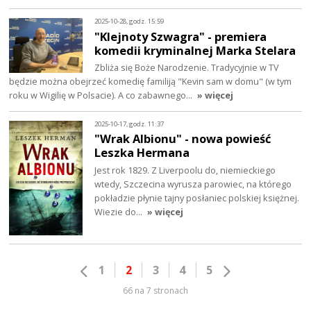
2025-10-28, godz. 15:59
"Klejnoty Szwagra" - premiera
komedii kryminalnej Marka Stelara
Zbliża się Boże Narodzenie. Tradycyjnie w TV
będzie można obejrzeć komedię familiją "Kevin sam w domu" (w tym
roku w Wigilię w Polsacie). A co zabawnego…
» więcej
2025-10-17, godz. 11:37
"Wrak Albionu" - nowa powieść
Leszka Hermana
Jest rok 1829. Z Liverpoolu do, niemieckiego
wtedy, Szczecina wyrusza parowiec, na którego
pokładzie płynie tajny posłaniec polskiej księżnej.
Wiezie do…
» więcej
1
2
3
4
5
66 na 7 stronach