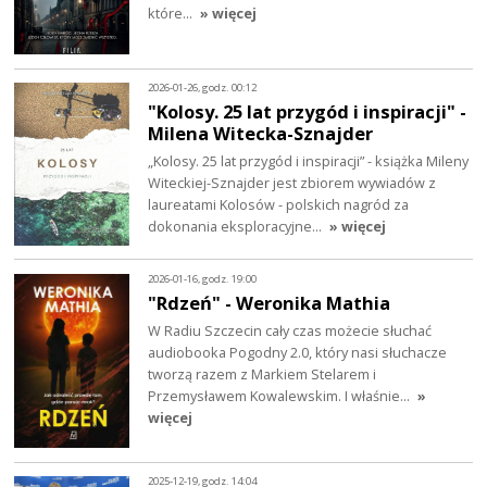
które…
» więcej
2026-01-26, godz. 00:12
"Kolosy. 25 lat przygód i inspiracji" -
Milena Witecka-Sznajder
„Kolosy. 25 lat przygód i inspiracji” - książka Mileny
Witeckiej-Sznajder jest zbiorem wywiadów z
laureatami Kolosów - polskich nagród za
dokonania eksploracyjne…
» więcej
2026-01-16, godz. 19:00
"Rdzeń" - Weronika Mathia
W Radiu Szczecin cały czas możecie słuchać
audiobooka Pogodny 2.0, który nasi słuchacze
tworzą razem z Markiem Stelarem i
Przemysławem Kowalewskim. I właśnie…
»
więcej
2025-12-19, godz. 14:04