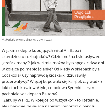
Materiały promoyjne wydawnictwa
W jakim sklepie kupujących witał Ali Baba i
czterdziestu rozbójników? Gdzie można było usłyszeć
„czeńcz many”? Jak w zimie można było spędzić dwa dni
w kolejce po meblościankę? Od kiedy w sklepach była
Coca-cola? Czy naprawdę kioskarki dziurawiły
prezerwatywy? Więcej kupowało się książek czy wódki?
Jaki ciuch kosztował tyle, co połowa Syrenki i czym
pachniało w sklepach Baltony?
"Zakupy w PRL. W kolejce po wszystko" - to rzetelnie,
ale i barwnie, ze swadą napisany reportaż o handlu i