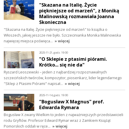
"Skazana na Italię. Życie
piękniejsze od marzeń", z Moniką
Malinowską rozmawiała Joanna
Skonieczna
"Skazana na Italię. Życie piękniejsze od marzeń" to książka o
Włoszech, jakiej jeszcze nie było. Szczecinianka Monika Malinowska
najwięcej miejsca poświęca…
» więcej
2025-11-21, godz. 19:00
"O Sklepie z ptasimi piórami.
Krótko... się nie da"
Ryszard Leoszewski – jeden z najbardziej rozpoznawalnych
szczecińskich twórców, kompozytor, piosenkarz, lider legendarnego
"Sklep z Ptasimi Piórami" napisał…
» więcej
2025-11-14, godz. 19:00
"Bogusław X Magnus" prof.
Edwarda Rymara
Bogusław X zwany Wielkim to jeden z najważniejszych przedstawicieli
rodu Gryftów. Profesor Edward Rymar wraz z Zamkiem Książąt
Pomorskich oddali w ręce…
» więcej