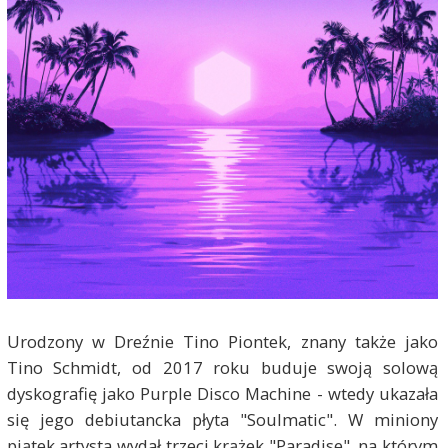
Urodzony w Dreźnie Tino Piontek, znany także jako
Tino Schmidt, od 2017 roku buduje swoją solową
dyskografię jako Purple Disco Machine - wtedy ukazała
się jego debiutancka płyta "Soulmatic". W miniony
piątek artysta wydał trzeci krążek "Paradise", na którym