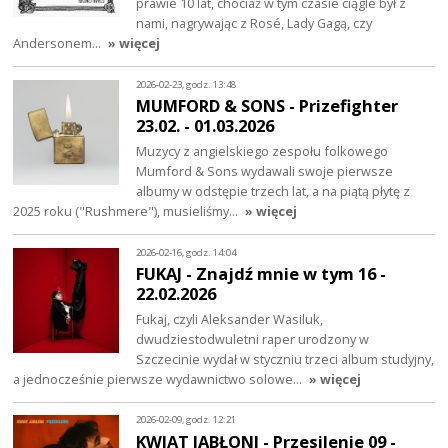
prawie 10 lat, chociaż w tym czasie ciągle był z
nami, nagrywając z Rosé, Lady Gagą, czy
Andersonem…
» więcej
2026-02-23, godz. 13:48
MUMFORD & SONS - Prizefighter
23.02. - 01.03.2026
Muzycy z angielskiego zespołu folkowego
Mumford & Sons wydawali swoje pierwsze
albumy w odstępie trzech lat, a na piątą płytę z
2025 roku ("Rushmere"), musieliśmy…
» więcej
2026-02-16, godz. 14:04
FUKAJ - Znajdź mnie w tym 16 -
22.02.2026
Fukaj, czyli Aleksander Wasiluk,
dwudziestodwuletni raper urodzony w
Szczecinie wydał w styczniu trzeci album studyjny,
a jednocześnie pierwsze wydawnictwo solowe…
» więcej
2026-02-09, godz. 12:21
KWIAT JABŁONI - Przesilenie 09 -