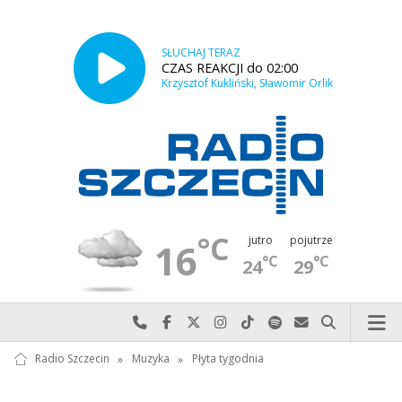
SŁUCHAJ TERAZ
CZAS REAKCJI do 02:00
Krzysztof Kukliński, Sławomir Orlik
°C
jutro
pojutrze
16
°C
°C
24
29
Najlepiej po prostu do nas zadzwoń
Odwiedź nas na Facebook-u
Odwiedź nas na X
Odwiedź nas na Instagram-ie
Odwiedź nas na TikTok-u
Szukaj nas na Spotify
Wyślij do nas w
Szukaj
Radio Szczecin
»
Muzyka
»
Płyta tygodnia