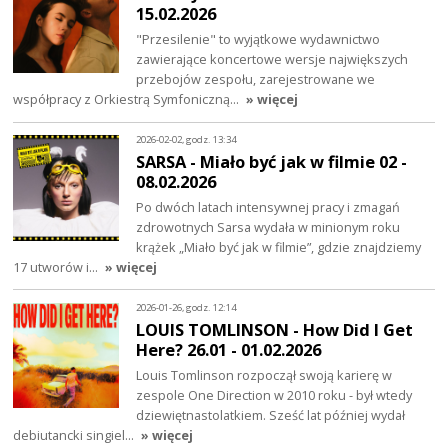
15.02.2026
"Przesilenie" to wyjątkowe wydawnictwo
zawierające koncertowe wersje największych
przebojów zespołu, zarejestrowane we
współpracy z Orkiestrą Symfoniczną…
» więcej
2026-02-02, godz. 13:34
SARSA - Miało być jak w filmie 02 -
08.02.2026
Po dwóch latach intensywnej pracy i zmagań
zdrowotnych Sarsa wydała w minionym roku
krążek „Miało być jak w filmie”, gdzie znajdziemy
17 utworów i…
» więcej
2026-01-26, godz. 12:14
LOUIS TOMLINSON - How Did I Get
Here? 26.01 - 01.02.2026
Louis Tomlinson rozpoczął swoją karierę w
zespole One Direction w 2010 roku - był wtedy
dziewiętnastolatkiem. Sześć lat później wydał
debiutancki singiel…
» więcej