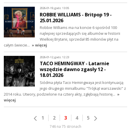
2026-01-19, godz. 13:05
ROBBIE WILLIAMS - Britpop 19 -
25.01.2026
Robbie Williams ma na koncie 6 spośród 100
najlepiej sprzedających się albumów w historii
Wielkiej Brytanii, sprzedał 85 milionów płyt na
całym świecie…
» więcej
2026-01-12, godz. 12:23
TACO HEMINGWAY - Latarnie
wszędzie dawno zgasły 12 -
18.01.2026
Siódma płyta Taco Hemingwaya jest kontynuacją
jego drugiego minialbumu "Trójkąt warszawski" z
2014 roku. Utwory, podzielone na cztery akty, zgłębiają historię…
»
więcej
1
2
3
4
5
746 na 75 stronach