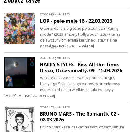
Zobacz także
2026-03-16, godz. 14:38
LOR - pele-mele 16 - 22.03.2026
O Lor zrobiło się głośno po albumach "Panny
młode" (2023) i "Żony Hollywood" (2024), teraz
dziewczyny zmieniają kierunek i stawiają na
nostalgię - tytułowe…
» więcej
2026-03-09, godz. 13:38
HARRY STYLES - Kiss All the Time.
Disco, Occasionally. 09 - 15.03.2026
W piątek ukazał się czwarty album studyjny
Harry'ego Stylesa i jego pierwszy premierowy
materiał od czasu wielkiego sukcesu płyty
"Harry’s House" z…
» więcej
2026-03-02, godz. 14:46
BRUNO MARS - The Romantic 02 -
08.03.2026
Bruno Mars kazał czekać na swój czwarty album