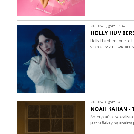
2026-05-11, godz. 13:34
HOLLY HUMBERSTO
Holly Humberstone to br
w 2020 roku. Dwa lata p
2026-05-04, godz. 14:17
NOAH KAHAN - Th
Amerykański wokalista 
jest refleksyjną analiz