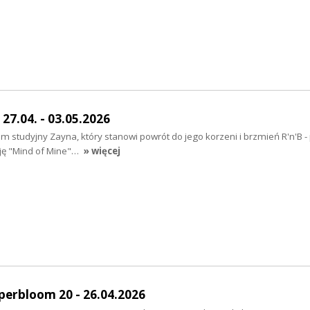
27.04. - 03.05.2026
um studyjny Zayna, który stanowi powrót do jego korzeni i brzmień R'n'B - 
ję "Mind of Mine"…
» więcej
perbloom 20 - 26.04.2026