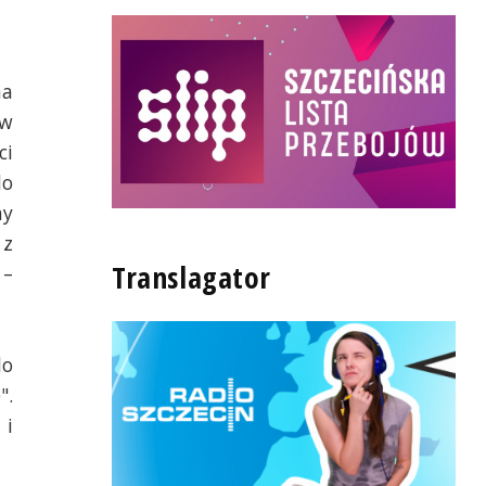
na
 w
ci
do
my
 z
Translagator
 –
do
".
 i