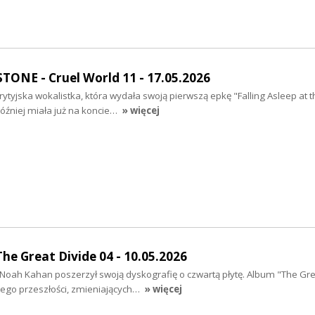
NE - Cruel World 11 - 17.05.2026
ytyjska wokalistka, która wydała swoją pierwszą epkę "Falling Asleep at 
óźniej miała już na koncie…
» więcej
e Great Divide 04 - 10.05.2026
Noah Kahan poszerzył swoją dyskografię o czwartą płytę. Album "The Gre
ą jego przeszłości, zmieniających…
» więcej