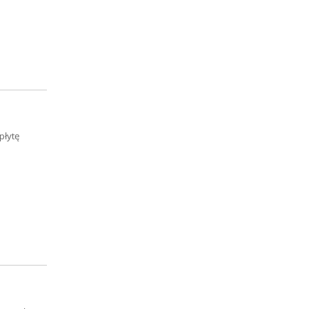
płytę