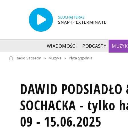
SŁUCHAJ TERAZ
SNAP ! - EXTERMINATE
WIADOMOŚCI
PODCASTY
MUZYK
Radio Szczecin
»
Muzyka
»
Płyta tygodnia
DAWID PODSIADŁO 
SOCHACKA - tylko ha
09 - 15.06.2025