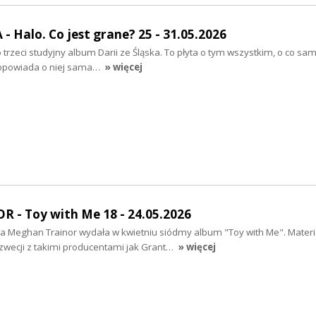
- Halo. Co jest grane? 25 - 31.05.2026
o trzeci studyjny album Darii ze Śląska. To płyta o tym wszystkim, o co s
 opowiada o niej sama…
» więcej
- Toy with Me 18 - 24.05.2026
 Meghan Trainor wydała w kwietniu siódmy album "Toy with Me". Materia
wecji z takimi producentami jak Grant…
» więcej