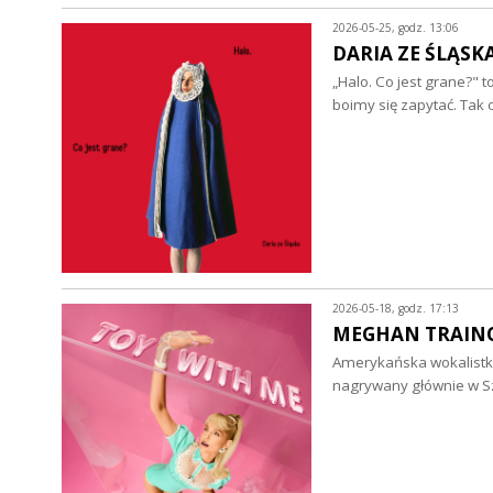
2026-05-25, godz. 13:06
DARIA ZE ŚLĄSKA 
„Halo. Co jest grane?" t
boimy się zapytać. Tak
2026-05-18, godz. 17:13
MEGHAN TRAINOR 
Amerykańska wokalistka
nagrywany głównie w Sz