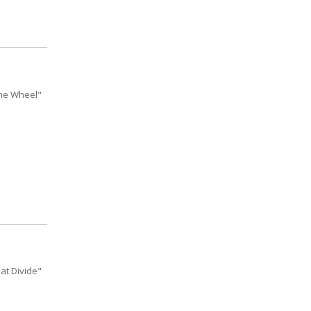
the Wheel"
at Divide"