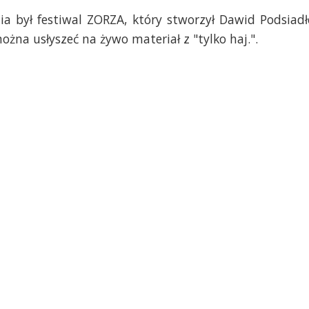
a był festiwal ZORZA, który stworzył Dawid Podsiadł
żna usłyszeć na żywo materiał z "tylko haj.".