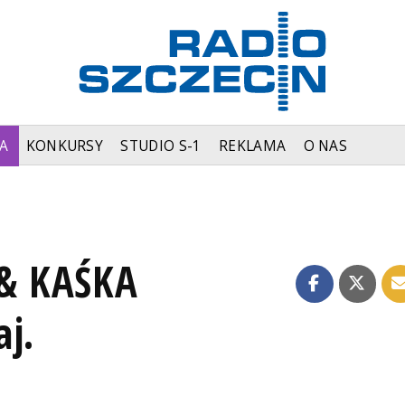
A
KONKURSY
STUDIO S-1
REKLAMA
O NAS
& KAŚKA
j.