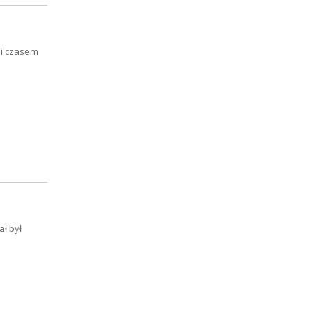
ami czasem
ł był