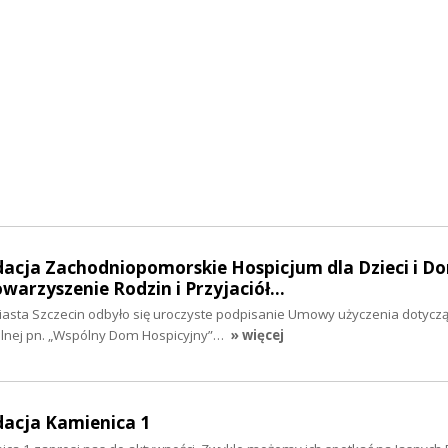
dacja Zachodniopomorskie Hospicjum dla Dzieci i Do
towarzyszenie Rodzin i Przyjaciół…
Miasta Szczecin odbyło się uroczyste podpisanie Umowy użyczenia dotyczą
ralnej pn. „Wspólny Dom Hospicyjny”…
» więcej
dacja Kamienica 1