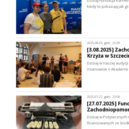
Dzisiaj Fundacja Kamien
kiedy to pokazują jak 
2025-08-03, godz. 23:00
[3.08.2025] Zac
Krzyża w Szczeci
Dzisiaj w naszej audycj
mianowicie o Akademii
2025-07-27, godz. 23:00
[27.07.2025] Fu
Zachodniopomor
Dzisiaj w Pożytecznych
finansowanych ze środ