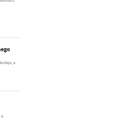
Błoniach,
nego
kołaja, a
 a