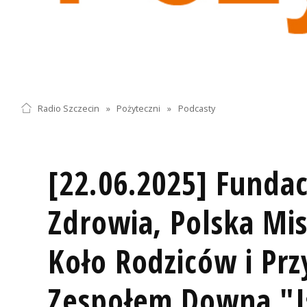
Radio Szczecin
»
Pożyteczni
»
Podcasty
[22.06.2025] Funda
Zdrowia, Polska Mi
Koło Rodziców i Przy
Zespołem Downa "I