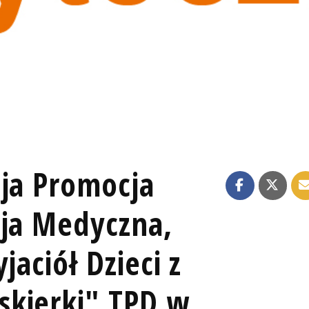
cja Promocja
sja Medyczna,
jaciół Dzieci z
skierki" TPD w