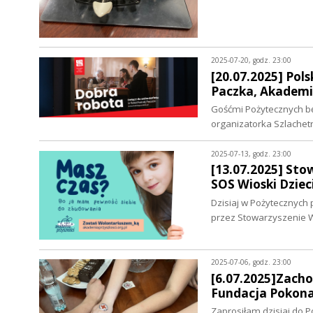
2025-07-20, godz. 23:00
[20.07.2025] Pol
Paczka, Akademi
Gośćmi Pożytecznych będ
organizatorka Szlachet
2025-07-13, godz. 23:00
[13.07.2025] Sto
SOS Wioski Dziec
Dzisiaj w Pożytecznych
przez Stowarzyszenie W
2025-07-06, godz. 23:00
[6.07.2025]Zach
Fundacja Pokona
Zaprosiłam dzisiaj do 