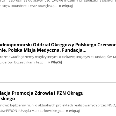
ica 1 zaprosi nas do aktywności. Zwykle możemy ich spotkać na Jasnych 
gra się w Roundnet. Teraz powiększą…
» więcej
hodniopomorski Oddział Okręgowy Polskiego Czerwo
nie, Polska Misja Medyczna, Fundacja…
i rozmawiać będziemy między innymi o ciekawej inicjatywie Fundacji Św. Mi
 Liderów. Uczestnikami tego…
» więcej
ndacja Promocja Zdrowia i PZN Okręgu
skiego
 mówić będziemy m.in. o aktualnych projektach realizowanych przez NGO,
ków PFRON i Urzędu Marszałkowskiego…
» więcej