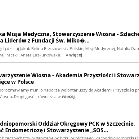
ska Misja Medyczna, Stowarzyszenie Wiosna - Szlach
a Liderów z Fundacji Św. Miko�…
ą dzisiaj Jakub Belina Brzozowski z Polskiej Misji Medycznej, Natalia Dan
nej Paczki i Aneta Łaz-Jurkowska…
» więcej
warzyszenie Wiosna - Akademia Przyszłości i Stowar
ięce w Polsce
 porozmawiamy m.in. o naborze wolontariuszy do Akademii Przyszłości 
iosna. Drugi gość – również…
» więcej
odniopomorski Oddział Okręgowy PCK w Szczecinie,
ć Endometriozę i Stowarzyszenie „SOS…
Pożytecznych trzy organizacje pożytku publicznego: Zachodniopomorski O