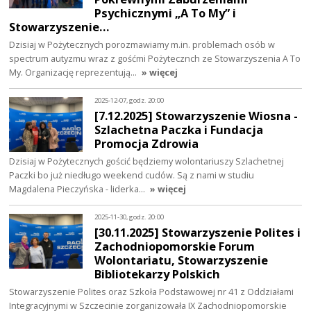
Psychicznymi „A To My” i
Stowarzyszenie…
Dzisiaj w Pożytecznych porozmawiamy m.in. problemach osób w
spectrum autyzmu wraz z gośćmi Pożytecznch ze Stowarzyszenia A To
My. Organizację reprezentują…
» więcej
2025-12-07, godz. 20:00
[7.12.2025] Stowarzyszenie Wiosna -
Szlachetna Paczka i Fundacja
Promocja Zdrowia
Dzisiaj w Pożytecznych gościć będziemy wolontariuszy Szlachetnej
Paczki bo już niedługo weekend cudów. Są z nami w studiu
Magdalena Pieczyńska - liderka…
» więcej
2025-11-30, godz. 20:00
[30.11.2025] Stowarzyszenie Polites i
Zachodniopomorskie Forum
Wolontariatu, Stowarzyszenie
Bibliotekarzy Polskich
Stowarzyszenie Polites oraz Szkoła Podstawowej nr 41 z Oddziałami
Integracyjnymi w Szczecinie zorganizowała IX Zachodniopomorskie