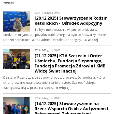
więcej
2025-12-28, godz. 20:00
[28.12.2025] Stowarzyszenie Rodzin
Katolickich - Ośrodek Adopcyjny
To była moja ostatnia w tym roku wizyta w
siedzibie organizacji pożytku publicznego, a było to Stowarzyszenie
Rodzin Katolickich, a dokładniej Ośrodek Adopcyjny…
» więcej
2025-12-21, godz. 20:00
[21.12.2025] KTA Szczecin i Order
Uśmiechu, Fundacja Siepomaga,
Fundacja Promocja Zdrowia i KMB
Widzę Świat Inaczej
Dzisiaj w Pożytecznych zdamy relację z uroczystości, podczas której
uhonorowano naukowczynię z Uniwersytetu Szczecińskiego
zaangażowaną w pracę na rzecz…
» więcej
2025-12-14, godz. 20:00
[14.12.2025] Stowarzyszenie na
Rzecz Wsparcia Osób z Autyzmem i
Pokrewnymi Zaburzeniami