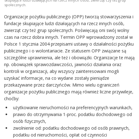
skupiające ludzi działających na rzecz innych osób, zwierząt czy też grup
społecznych.
Organizacje pożytku publicznego (OPP) tworzą stowarzyszenia i
fundacje skupiające ludzi działających na rzecz innych osób,
zwierząt czy też grup społecznych. Poświęcają oni swój wolny
czas na rzecz dobra innych. Termin OPP wprowadzony został w
Polsce 1 stycznia 2004 przepisami ustawy o działalności pożytku
publicznego i o wolontariacie. Ze statusem OPP związane są
szczególne uprawnienia, ale też i obowiązki. Organizacje te mają
np. obowiązek sprawozdawczości, jawności działania oraz
kontroli w organizacji, aby wszyscy zainteresowani mogli
uzyskać informacje, na co wydane zostały pieniądze
przekazywane przez darczyńców. Mimo wielu ograniczeń
organizacje pożytku publicznego mają również liczne przywileje,
choćby:
użytkowanie nieruchomości na preferencyjnych warunkach,
prawo do otrzymywania 1-proc. podatku dochodowego od
osób fizycznych,
zwolnienie od: podatku dochodowego od osób prawnych,
podatku od nieruchomości, opłat od czynności