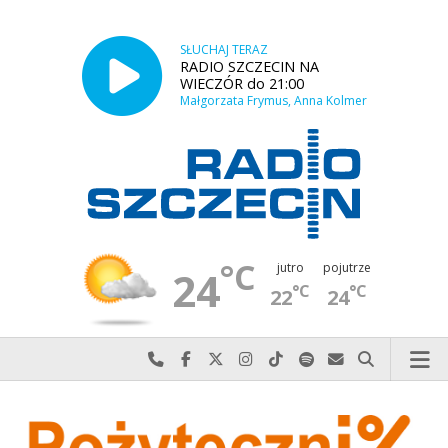
SŁUCHAJ TERAZ
RADIO SZCZECIN NA
WIECZÓR do 21:00
Małgorzata Frymus, Anna Kolmer
°C
jutro
pojutrze
24
°C
°C
22
24
Najlepiej po prostu do nas zadzwoń
Odwiedź nas na Facebook-u
Odwiedź nas na X
Odwiedź nas na Instagram-ie
Odwiedź nas na TikTok-u
Szukaj nas na Spotify
Wyślij do nas w
Szukaj