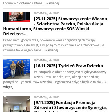
Forum Wolontariatu, które…
» więcej
2025-11-23, godz. 20:00
[23.11.2025] Stowarzyszenie Wiosna
- Szlachetna Paczka, Polska Akcja
Humanitarna, Stowarzyszenie SOS Wioski
Dziecięce…
Przed nami gorący czas, bowiem w wielu organizacjach trwają
przygotowania do świąt, a więc są to m.in. różne akcje zbiórkowe. Są
również takie organizacje…
» więcej
2025-11-16, godz. 20:01
[16.11.2025] Tydzień Praw Dziecka
W listopadzie obchodzony jest Międzynarodowy
Dzień Praw Dziecka, z tej okazji narodził się
pomysł na Tydzień Praw Dziecka. Tegoroczna edycja będzie miała…
»
więcej
2025-11-09, godz. 20:00
[9.11.2025] Fundacja Promocja
Zdrowia i Stowarzyszenie Synergia,