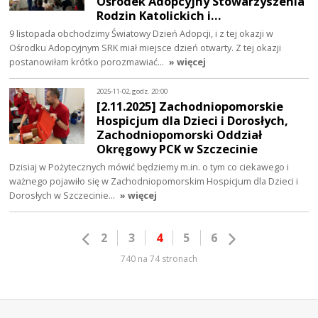
Ośrodek Adopcyjny Stowarzyszenia
Rodzin Katolickich i…
9 listopada obchodzimy Światowy Dzień Adopcji, i z tej okazji w
Ośrodku Adopcyjnym SRK miał miejsce dzień otwarty. Z tej okazji
postanowiłam krótko porozmawiać…
» więcej
2025-11-02, godz. 20:00
[2.11.2025] Zachodniopomorskie
Hospicjum dla Dzieci i Dorosłych,
Zachodniopomorski Oddział
Okręgowy PCK w Szczecinie
Dzisiaj w Pożytecznych mówić będziemy m.in. o tym co ciekawego i
ważnego pojawiło się w Zachodniopomorskim Hospicjum dla Dzieci i
Dorosłych w Szczecinie…
» więcej
2
3
4
5
6
740 na 74 stronach