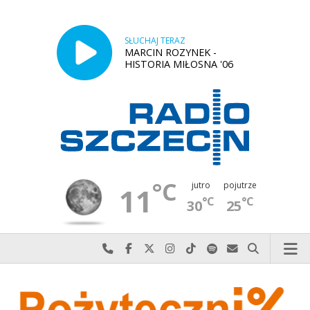
SŁUCHAJ TERAZ
MARCIN ROZYNEK -
HISTORIA MIŁOSNA '06
°C
jutro
pojutrze
11
°C
°C
30
25
Najlepiej po prostu do nas zadzwoń
Odwiedź nas na Facebook-u
Odwiedź nas na X
Odwiedź nas na Instagram-ie
Odwiedź nas na TikTok-u
Szukaj nas na Spotify
Wyślij do nas w
Szukaj