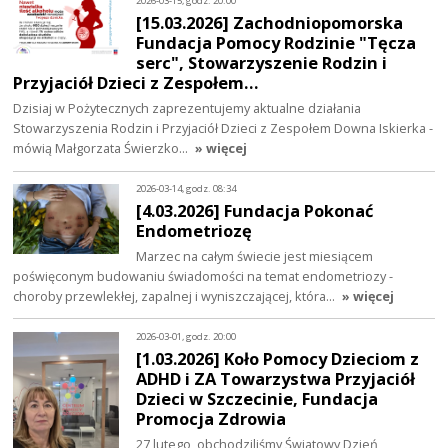
2026-03-15, godz. 20:00
[15.03.2026] Zachodniopomorska
Fundacja Pomocy Rodzinie "Tęcza
serc", Stowarzyszenie Rodzin i
Przyjaciół Dzieci z Zespołem…
Dzisiaj w Pożytecznych zaprezentujemy aktualne działania
Stowarzyszenia Rodzin i Przyjaciół Dzieci z Zespołem Downa Iskierka -
mówią Małgorzata Świerzko…
» więcej
2026-03-14, godz. 08:34
[4.03.2026] Fundacja Pokonać
Endometriozę
Marzec na całym świecie jest miesiącem
poświęconym budowaniu świadomości na temat endometriozy -
choroby przewlekłej, zapalnej i wyniszczającej, która…
» więcej
2026-03-01, godz. 20:00
[1.03.2026] Koło Pomocy Dzieciom z
ADHD i ZA Towarzystwa Przyjaciół
Dzieci w Szczecinie, Fundacja
Promocja Zdrowia
27 lutego, obchodziliśmy Światowy Dzień