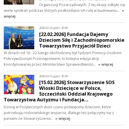
Organizacji Pozarządowych. Z tej okazji odbyło się
wiele spotkań podczas których podkreślano ich rolę w budowaniu…
»
więcej
2026-02-22, godz. 20:00
[22.02.2026] Fundacja Dajemy
Dzieciom Siłę i Zachodniopomorskie
Towarzystwo Przyjaciół Dzieci
W dniach od 16 - 22 lutego obchodzony był Tydzień Pomocy Osobom
Pokrzywdzonym Przestępstwem, to kolejna edycja akcji
koordynowanej przez Ministerstwo Sprawiedliwości…
» więcej
2026-02-15, godz. 20:00
[15.02.2026] Stowarzyszenie SOS
Wioski Dziecięce w Polsce,
Szczeciński Oddział Krajowego
Towarzystwa Autyzmu i Fundacja…
Dzisiaj w Pożytecznych dużo czasu poświęcimy dzieciom, które
potrzebują rodzicielskiego wsparcia, dlatego też połączymy się z
paniami ze Stowarzyszenia…
» więcej