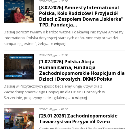
2026-02-08, godz. 20:00
[8.02.2026] Amnesty International
Polska, Koło Rodziców i Przyjaciół
Dzieci z Zespołem Downa „Iskierka”
TPD, Fundacja…
Dzisiaj porozmawiamy o bardzo ważnej i ciekawej inicjatywie Amnesty
International Polska dotyczącej starszych osób. Amnesty prowadzi
kampanię „Jestem", żeby…
» więcej
2026-02-01, godz. 20:00
[1.02.2026] Polska Akcja
Humanitarna, Fundacja
Zachodniopomorskie Hospicjum dla
Dzieci i Dorosłych, DKMS Polska
Dzisiaj w Pożytecznych gościć będziemy Kingę Krzywicką z
Zachodniopomorskiego Hospicjum dla Dzieci i Dorosłych w
Szczecinie, połączymy się Magdaleną…
» więcej
2026-01-28, godz. 05:10
[25.01.2026] Zachodniopomorskie
Towarzystwo Przyjaciół Dzieci
Centrum Wsparcia Dziecka i Rodziny Towarzystwa