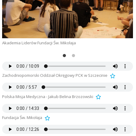
Akademia Liderów Fundacji Św. Mikołaja
Zachodniopomorski Oddział Okręgowy PCK w Szczecinie
Polska Misja Medyczna - Jakub Belina Brzozowski
A
Fundacja Św. Mikołaja