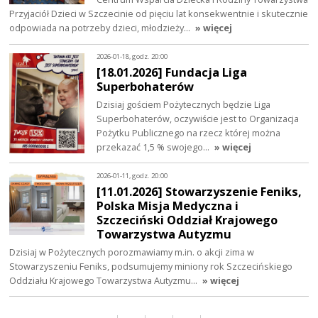
Przyjaciół Dzieci w Szczecinie od pięciu lat konsekwentnie i skutecznie
odpowiada na potrzeby dzieci, młodzieży…
» więcej
2026-01-18, godz. 20:00
[18.01.2026] Fundacja Liga
Superbohaterów
Dzisiaj gościem Pożytecznych będzie Liga
Superbohaterów, oczywiście jest to Organizacja
Pożytku Publicznego na rzecz której można
przekazać 1,5 % swojego…
» więcej
2026-01-11, godz. 20:00
[11.01.2026] Stowarzyszenie Feniks,
Polska Misja Medyczna i
Szczeciński Oddział Krajowego
Towarzystwa Autyzmu
Dzisiaj w Pożytecznych porozmawiamy m.in. o akcji zima w
Stowarzyszeniu Feniks, podsumujemy miniony rok Szczecińskiego
Oddziału Krajowego Towarzystwa Autyzmu…
» więcej