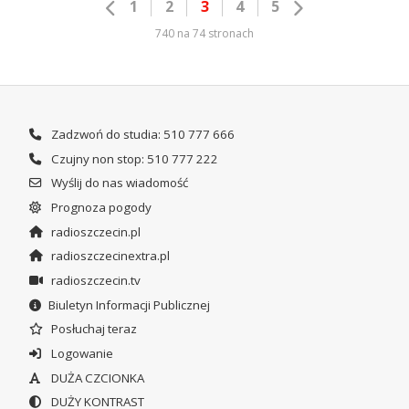
1
2
3
4
5
740 na 74 stronach
Zadzwoń do studia: 510 777 666
Czujny non stop: 510 777 222
Wyślij do nas wiadomość
Prognoza pogody
radioszczecin.pl
radioszczecinextra.pl
radioszczecin.tv
Biuletyn Informacji Publicznej
Posłuchaj teraz
Logowanie
DUŻA CZCIONKA
DUŻY KONTRAST