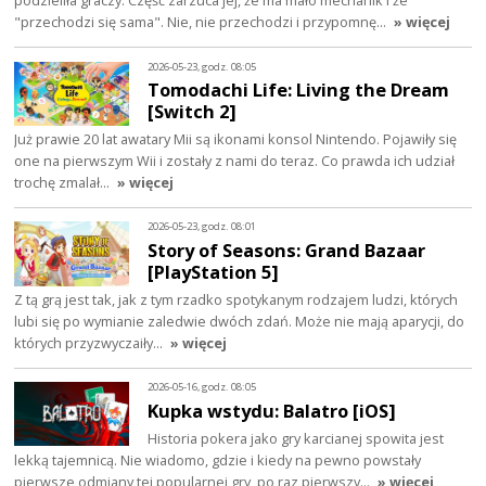
podzieliła graczy. Część zarzuca jej, że ma mało mechanik i że
"przechodzi się sama". Nie, nie przechodzi i przypomnę…
» więcej
2026-05-23, godz. 08:05
Tomodachi Life: Living the Dream
[Switch 2]
Już prawie 20 lat awatary Mii są ikonami konsol Nintendo. Pojawiły się
one na pierwszym Wii i zostały z nami do teraz. Co prawda ich udział
trochę zmalał…
» więcej
2026-05-23, godz. 08:01
Story of Seasons: Grand Bazaar
[PlayStation 5]
Z tą grą jest tak, jak z tym rzadko spotykanym rodzajem ludzi, których
lubi się po wymianie zaledwie dwóch zdań. Może nie mają aparycji, do
których przyzwyczaiły…
» więcej
2026-05-16, godz. 08:05
Kupka wstydu: Balatro [iOS]
Historia pokera jako gry karcianej spowita jest
lekką tajemnicą. Nie wiadomo, gdzie i kiedy na pewno powstały
pierwsze odmiany tej popularnej gry, po raz pierwszy…
» więcej