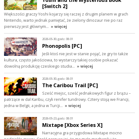
[Switch 2]
Większości graczy Yoshi kojarzy się raczej z drugim planem w grach
Nintendo, warto jednak pamiętać, że zielony dinozaur nie po raz
pierwszy jest głównym…
» więcej
2026-05-30, godz. 08:01
Phonopolis [PC]
Jeśli ktoś nie jest w stanie pojąć, że gry to także
kultura, często jakościowa, to wystarczy takiej osobie pokazać
dowolną produkcję czeskiego studia…
» więcej
2026-05-30, godz. 08:01
The Caribou Trail [PC]
Sześć miejsc, sześć jednakowych figur z brązu –
patrzące w dal Karibu, czyli renifer tundrowy. Cztery stoją we Francji,
jedna w Belgii, a jedna w Turcji…
» więcej
2026-05-23, godz. 08:01
Mixtape [Xbox Series X]
Narracyjna gra przygodowa Mixtape mocno