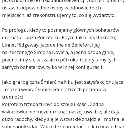
przechodzimy do układania sekwencji zdarzeń. Musimy
ustawić odpowiednie osoby w odpowiednich
miejscach, aż zrekonstruujemy to, co się wydarzyło.
Po prologu, kiedy to poznajemy głównych bohaterów
dramatu - poza Poirotem i Royce także arystokratkę
Linnet Ridgeway, Jacqueline de Bellefort i jej
narzeczonego Simona Doyle’a, a jedna osoba ginie,
przenosimy się w czasie o pół roku i spotykamy tych
samych bohaterów, tylko w innej konfiguracji.
Jako gra logiczna Śmierć na Nilu jest satysfakcjonująca
- można wybrać sobie jeden z trzech poziomów
trudności.
Poirotem trzeba tu być do szpiku kości. Żadna
wskazówka nie może umknąć naszej uwadze, ale dają
dużo radochy, kiedy się je wszystkie znajdzie i można je
sobie poukładać. Warto też pamiętać, co kto powiedział,