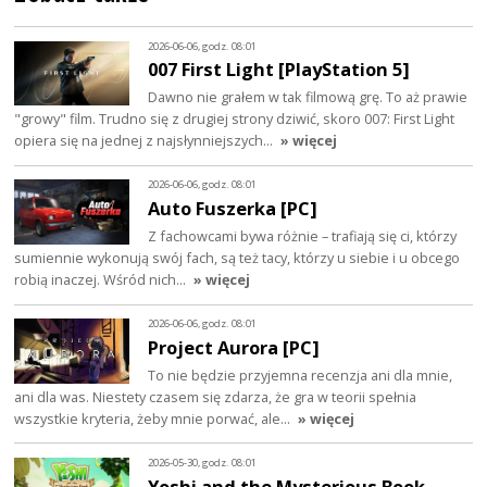
2026-06-06, godz. 08:01
007 First Light [PlayStation 5]
Dawno nie grałem w tak filmową grę. To aż prawie
"growy" film. Trudno się z drugiej strony dziwić, skoro 007: First Light
opiera się na jednej z najsłynniejszych…
» więcej
2026-06-06, godz. 08:01
Auto Fuszerka [PC]
Z fachowcami bywa różnie – trafiają się ci, którzy
sumiennie wykonują swój fach, są też tacy, którzy u siebie i u obcego
robią inaczej. Wśród nich…
» więcej
2026-06-06, godz. 08:01
Project Aurora [PC]
To nie będzie przyjemna recenzja ani dla mnie,
ani dla was. Niestety czasem się zdarza, że gra w teorii spełnia
wszystkie kryteria, żeby mnie porwać, ale…
» więcej
2026-05-30, godz. 08:01
Yoshi and the Mysterious Book