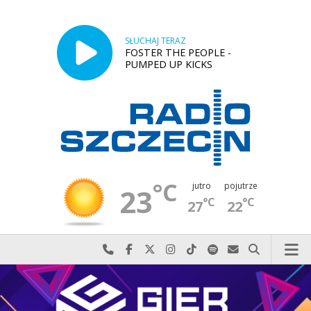
SŁUCHAJ TERAZ
FOSTER THE PEOPLE -
PUMPED UP KICKS
°C
jutro
pojutrze
23
°C
°C
27
22
Najlepiej po prostu do nas zadzwoń
Odwiedź nas na Facebook-u
Odwiedź nas na X
Odwiedź nas na Instagram-ie
Odwiedź nas na TikTok-u
Szukaj nas na Spotify
Wyślij do nas w
Szukaj