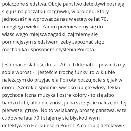
połączone śledztwa. Oboje państwo detektywi poznają
się już na początku rozgrywki, w prologu, który
jednocześnie wprowadza nas w estetykę lat 70.
ubiegłego wieku. Zanim przeniesiemy się do
właściwego miejsca zagadki, zajmiemy się
pomniejszym śledztwem, żeby zapoznać się z
mechaniką i sposobem myślenia Poirota.
Jeśli macie słabość do lat 70 i ich klimatu - powiedzmy
sobie wprost - i jesteście trochę funky, to w klubie
należącym do przyjaciela Poirota poczujecie się jak w
domu. Szerokie spodnie, wysoko upięte włosy, lekko
psychodeliczna muzyka i ostre kolory - to się albo
bardzo lubi, albo nie znosi, ja na szczęście należę do tej
pierwszej grupy. No to wsiąkamy, proszę państwa, w te
cudowne lata 70 i stajemy się błyskotliwym
detektywem Herkulesem Poirot. A co robią detektywi?