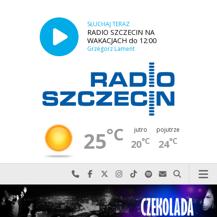
SŁUCHAJ TERAZ
RADIO SZCZECIN NA
WAKACJACH do 12:00
Grzegorz Lament
°C
jutro
pojutrze
25
°C
°C
20
24
Najlepiej po prostu do nas zadzwoń
Odwiedź nas na Facebook-u
Odwiedź nas na X
Odwiedź nas na Instagram-ie
Odwiedź nas na TikTok-u
Szukaj nas na Spotify
Wyślij do nas w
Szukaj