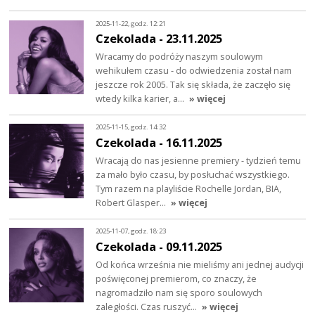
2025-11-22, godz. 12:21
Czekolada - 23.11.2025
Wracamy do podróży naszym soulowym
wehikułem czasu - do odwiedzenia został nam
jeszcze rok 2005. Tak się składa, że zaczęło się
wtedy kilka karier, a…
» więcej
2025-11-15, godz. 14:32
Czekolada - 16.11.2025
Wracają do nas jesienne premiery - tydzień temu
za mało było czasu, by posłuchać wszystkiego.
Tym razem na playliście Rochelle Jordan, BIA,
Robert Glasper…
» więcej
2025-11-07, godz. 18:23
Czekolada - 09.11.2025
Od końca września nie mieliśmy ani jednej audycji
poświęconej premierom, co znaczy, że
nagromadziło nam się sporo soulowych
zaległości. Czas ruszyć…
» więcej