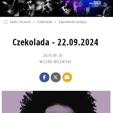
Radio Szczecin
»
Czekolada
»
Zapowiedzi audycji
Czekolada - 22.09.2024
2024-09-20
MILENA MILEWSKA