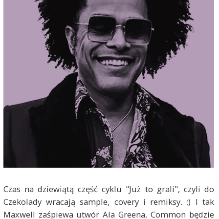
Czas na dziewiątą część cyklu "Już to grali", czyli do
Czekolady wracają sample, covery i remiksy. ;) I tak
Maxwell zaśpiewa utwór Ala Greena, Common będzie