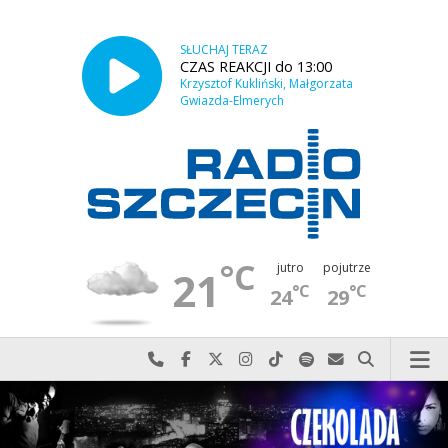
SŁUCHAJ TERAZ
CZAS REAKCJI do 13:00
Krzysztof Kukliński, Małgorzata
Gwiazda-Elmerych
°C
jutro
pojutrze
21
°C
°C
24
29
Najlepiej po prostu do nas zadzwoń
Odwiedź nas na Facebook-u
Odwiedź nas na X
Odwiedź nas na Instagram-ie
Odwiedź nas na TikTok-u
Szukaj nas na Spotify
Wyślij do nas w
Szukaj