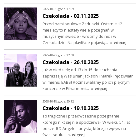
2025-10-31, godz. 17:09
Czekolada - 02.11.2025
Przed nami soulowe Zaduszki. Ostatnie 12
miesięcy to niestety wiele pożegnań w
muzycznym świecie - wrócimy do nich w
Czekoladzie. Na playliście pojawią…
» więcej
2025-10-25, godz. 12:40
Czekolada - 26.10.2025
Już w niedzielę od 13 do 15 do słuchania
zapraszają Was Brian Jackson i Marek Pędziwiatr
w imieniu EABS! Rozmawialiśmy po ich pięknym
koncercie w Filharmonii…
» więcej
2025-10-18, godz. 20:12
Czekolada - 19.10.2025
To tragiczne i przedwczesne pożegnanie,
którego nikt się nie spodziewał. W wieku 51. lat
odszedł D'Angelo - artysta, którego wpływ na
świat soulu…
» więcej