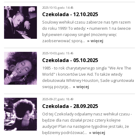
2025-10-10, godz. 14:48
Czekolada - 12.10.2025
Soulowy wehikuł czasu zabierze nas tym razem
do roku 1995! To wtedy: ⦁ numerem 1 na świecie
był pewien rapowy singiel (możemy więc
zaobserwować sporą…
» więcej
2025-10-03, godz. 15:46
Czekolada - 05.10.2025
1985 - to rok charytatywnego singla "We Are The
World" i koncertów Live Aid. To także wtedy
debiutowała Whitney Houston, Sade ugruntowała
swoją pozycję…
» więcej
2025-09-27, godz. 18:49
Czekolada - 28.09.2025
Od tej Czekolady odpalamy nasz wehikuł czasu -
będzie dla nas działał przez cztery kolejne
audycje! Plan na następne tygodnie jest taki, że
będziemy podróżować…
» więcej