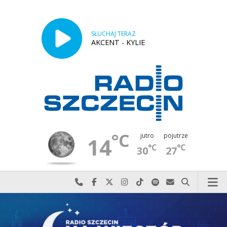
SŁUCHAJ TERAZ
AKCENT - KYLIE
°C
jutro
pojutrze
14
°C
°C
30
27
Najlepiej po prostu do nas zadzwoń
Odwiedź nas na Facebook-u
Odwiedź nas na X
Odwiedź nas na Instagram-ie
Odwiedź nas na TikTok-u
Szukaj nas na Spotify
Wyślij do nas w
Szukaj