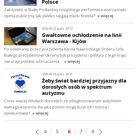
Polsce
Zabójstwo w Białej Podlaskiej rosyjskiego performera wstrząsnęło
opinią publiczną. Jak daleko sięgają macki Kremla?
» więcej
2026-06-22, godz. 20:10
Gwałtowne ochłodzenie na linii
Warszawa - Kijów
Po odebraniu przez prezydenta Karola Nawrockiego Orderu Orła
Białego prezydentowi Ukrainy byli prezydenci i politycy z tego kraju
zwracają polskie odznaczenia…
» więcej
2026-06-18, godz. 20:31
Żeby świat bardziej przyjazny dla
dorosłych osób w spektrum
autyzmu
Coraz więcej młodych dorosłych ze zdiagnozowanym autyzmem
wymaga wsparcia. Na jaką pomoc mogą liczyć ich rodzice i
opiekunowie?
» więcej
4
5
6
7
8