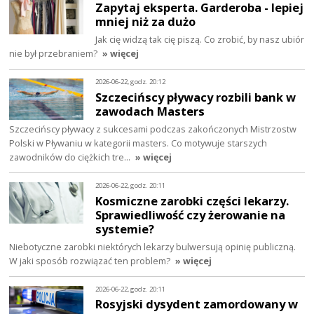
Zapytaj eksperta. Garderoba - lepiej
mniej niż za dużo
Jak cię widzą tak cię piszą. Co zrobić, by nasz ubiór
nie był przebraniem?
» więcej
2026-06-22, godz. 20:12
Szczecińscy pływacy rozbili bank w
zawodach Masters
Szczecińscy pływacy z sukcesami podczas zakończonych Mistrzostw
Polski w Pływaniu w kategorii masters. Co motywuje starszych
zawodników do ciężkich tre…
» więcej
2026-06-22, godz. 20:11
Kosmiczne zarobki części lekarzy.
Sprawiedliwość czy żerowanie na
systemie?
Niebotyczne zarobki niektórych lekarzy bulwersują opinię publiczną.
W jaki sposób rozwiązać ten problem?
» więcej
2026-06-22, godz. 20:11
Rosyjski dysydent zamordowany w