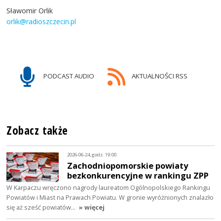
Sławomir Orlik
orlik@radioszczecin.pl
PODCAST AUDIO
AKTUALNOŚCI RSS
Zobacz także
2026-06-24, godz. 19:00
Zachodniopomorskie powiaty
bezkonkurencyjne w rankingu ZPP
W Karpaczu wręczono nagrody laureatom Ogólnopolskiego Rankingu
Powiatów i Miast na Prawach Powiatu. W gronie wyróżnionych znalazło
się aż sześć powiatów…
» więcej