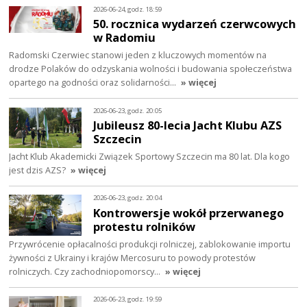
2026-06-24, godz. 18:59
50. rocznica wydarzeń czerwcowych
w Radomiu
Radomski Czerwiec stanowi jeden z kluczowych momentów na
drodze Polaków do odzyskania wolności i budowania społeczeństwa
opartego na godności oraz solidarności…
» więcej
2026-06-23, godz. 20:05
Jubileusz 80-lecia Jacht Klubu AZS
Szczecin
Jacht Klub Akademicki Związek Sportowy Szczecin ma 80 lat. Dla kogo
jest dzis AZS?
» więcej
2026-06-23, godz. 20:04
Kontrowersje wokół przerwanego
protestu rolników
Przywrócenie opłacalności produkcji rolniczej, zablokowanie importu
żywności z Ukrainy i krajów Mercosuru to powody protestów
rolniczych. Czy zachodniopomorscy…
» więcej
2026-06-23, godz. 19:59