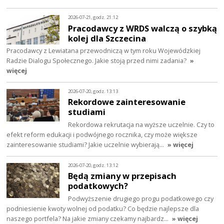
2026-07-21, godz. 21:12
Pracodawcy z WRDS walczą o szybką
kolej dla Szczecina
Pracodawcy z Lewiatana przewodniczą w tym roku Wojewódzkiej
Radzie Dialogu Społecznego. Jakie stoją przed nimi zadania?
»
więcej
2026-07-20, godz. 13:13
Rekordowe zainteresowanie
studiami
Rekordowa rekrutacja na wyższe uczelnie. Czy to
efekt reform edukacji i podwójnego rocznika, czy może większe
zainteresowanie studiami? Jakie uczelnie wybierają…
» więcej
2026-07-20, godz. 13:12
Będą zmiany w przepisach
podatkowych?
Podwyższenie drugiego progu podatkowego czy
podniesienie kwoty wolnej od podatku? Co będzie najlepsze dla
naszego portfela? Na jakie zmiany czekamy najbardz…
» więcej