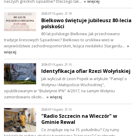
naszych greckich sąsiadów? Dlaczego tak…
» więcej
2026-07-15, godz. 21:19
Bielkowo świętuje jubileusz 80-lecia
polskości
80 lat polskiego Bielkowa. Jak przechowano
tradycje kresowych Sąsiadowic? Bielkowo to urokliwa wieś w
województwie zachodniopomorskim, leżąca niedaleko Stargardu…
»
więcej
2026-07-15, godz. 21:15
Identyfikacja ofiar Rzezi Wołyńskiej
Jak wyliczał dr Leon Popek w artykule "Pamięć o
Wołyniu i Małopolsce Wschodniej",
opublikowanym w "Biuletynie IPN" 4/2017, na samym Wołyniu
zamordowano około…
» więcej
2026-07-14, godz. 21:15
"Radio Szczecin na Wieczór" w
Gminie Rewal
Co znajduje się na 15. południku? Czy ruiny
kościoła to jedyna atrakcja turystyczna Trzęsacza? Czy otwarty