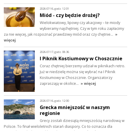
2026-07-16, godz. 12:01
Miód - czy będzie drożej?
Wielokwiatowy, lipowy czy akacjowy – te miody
wybieramy najchętniej. Czy w tym roku zapłacimy
za nie więcej, jak rozpoznać prawdziwy miód oraz czy chętnie…
»
więcej
2026-07-17, godz. 08:36
I Piknik Kostiumowy w Choszcznie
Coraz chętniej bierzemy udział w piknikach retro.
Już w niedzielę można się wybrać na I Piknik
Kostiumowy w Choszcznie. Organizatorzy
zapraszają w okolice…
» więcej
2026-07-16, godz. 12:00
Grecka mniejszość w naszym
regionie
Grecy zostali dziesiątą mniejszością narodową w
Polsce. To finał wieloletnich starań diaspory. Co to oznacza dla