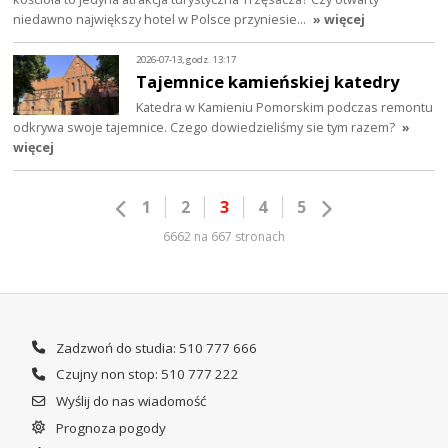
niedawno największy hotel w Polsce przyniesie…
» więcej
2026-07-13, godz. 13:17
Tajemnice kamieńskiej katedry
Katedra w Kamieniu Pomorskim podczas remontu
odkrywa swoje tajemnice. Czego dowiedzieliśmy sie tym razem?
»
więcej
1
2
3
4
5
6662 na 667 stronach
Zadzwoń do studia: 510 777 666
Czujny non stop: 510 777 222
Wyślij do nas wiadomość
Prognoza pogody