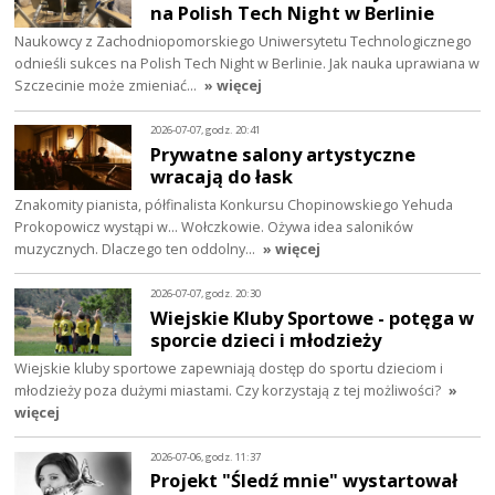
na Polish Tech Night w Berlinie
Naukowcy z Zachodniopomorskiego Uniwersytetu Technologicznego
odnieśli sukces na Polish Tech Night w Berlinie. Jak nauka uprawiana w
Szczecinie może zmieniać…
» więcej
2026-07-07, godz. 20:41
Prywatne salony artystyczne
wracają do łask
Znakomity pianista, półfinalista Konkursu Chopinowskiego Yehuda
Prokopowicz wystąpi w… Wołczkowie. Ożywa idea saloników
muzycznych. Dlaczego ten oddolny…
» więcej
2026-07-07, godz. 20:30
Wiejskie Kluby Sportowe - potęga w
sporcie dzieci i młodzieży
Wiejskie kluby sportowe zapewniają dostęp do sportu dzieciom i
młodzieży poza dużymi miastami. Czy korzystają z tej możliwości?
»
więcej
2026-07-06, godz. 11:37
Projekt "Śledź mnie" wystartował