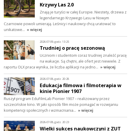
Krzywy Las 2.0
Znają je turyści w całej Europie. Niestety, drzewa z
legendarnego Krzywego Lasu w Nowym
Czarnowie powoli umierają. Leśnicy i naukowcy chcą uratować to
unikatowe…
» więcej
2026-07-09, godz. 13:25
Trudniej o pracę sezonową
Uczniom i studentom coraz trudniej znaleźć pracę
na wakacje. Są chętni, ale ofert jest niewiele. Z
raportu OLX praca wynika, że liczba aplikacji na jedno…
» więcej
2026-07-08, godz. 20:28
Edukacja filmowa i filmoterapia w
kinie Pionier 1907
Ruszył program EduFilmLab Pionier 1907 – realizowany przez
szczecińskie kino. W jaki sposób film może pomagać w rozwijaniu
kompetencji społecznych i wzmacniania…
» więcej
2026-07-08, godz. 20:23
Wielki sukces naukowczyni z ZUT