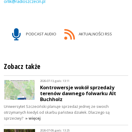
orlik@radioszczecin.pl
PODCAST AUDIO
AKTUALNOŚCI RSS
Zobacz także
2026-07-13, godz. 13:11
Kontrowersje wokół sprzedaży
terenów dawnego folwarku Alt
Buchholz
Uniwersytet Szczeciński planuje sprzedaż jednej ze swoich
otrzymanych kiedyś od skarbu państwa działek. Dlaczego są
sprzeciwy?
» więcej
2026-07-09, godz. 13:25