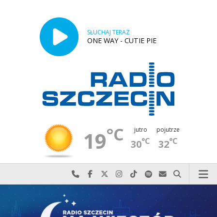
SŁUCHAJ TERAZ
ONE WAY - CUTIE PIE
°C
jutro
pojutrze
19
°C
°C
30
32
Najlepiej po prostu do nas zadzwoń
Odwiedź nas na Facebook-u
Odwiedź nas na X
Odwiedź nas na Instagram-ie
Odwiedź nas na TikTok-u
Szukaj nas na Spotify
Wyślij do nas w
Szukaj