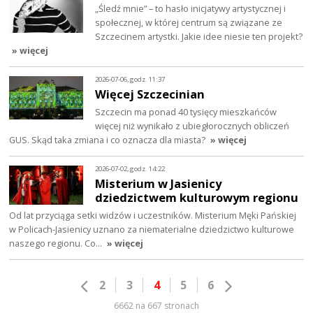
„Śledź mnie” – to hasło inicjatywy artystycznej i
społecznej, w której centrum są związane ze
Szczecinem artystki. Jakie idee niesie ten projekt?
» więcej
2026-07-06, godz. 11:37
Więcej Szczecinian
Szczecin ma ponad 40 tysięcy mieszkańców
więcej niż wynikało z ubiegłorocznych obliczeń
GUS. Skąd taka zmiana i co oznacza dla miasta?
» więcej
2026-07-02, godz. 14:22
Misterium w Jasienicy
dziedzictwem kulturowym regionu
Od lat przyciąga setki widzów i uczestników. Misterium Męki Pańskiej
w Policach-Jasienicy uznano za niematerialne dziedzictwo kulturowe
naszego regionu. Co…
» więcej
2
3
4
5
6
6662 na 667 stronach