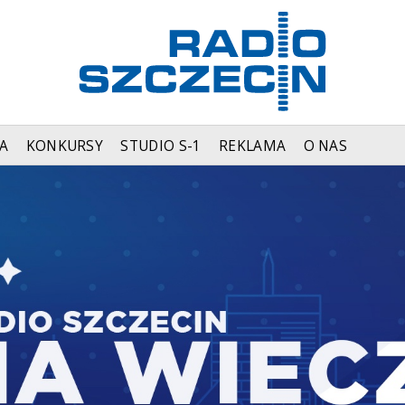
A
KONKURSY
STUDIO S-1
REKLAMA
O NAS