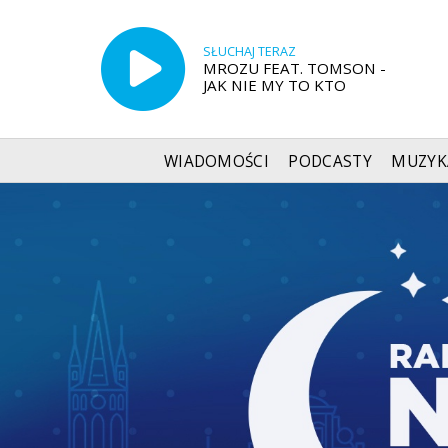
SŁUCHAJ TERAZ
MROZU FEAT. TOMSON -
JAK NIE MY TO KTO
WIADOMOŚCI
PODCASTY
MUZYK