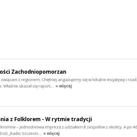
mości Zachodniopomorzan
 związani z regionem. Chętniej angażujemy się w lokalne inicjatywy i rzad
 Właśnie ukazał się raport…
» więcej
nia z Folklorem - W rytmie tradycji
ż skromne – jednodniowa impreza z udziałem 8 zespołów z okolicy. A po 46
 Dziś „Radio Szczecin…
» więcej