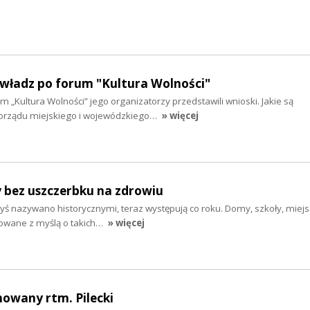
 władz po forum "Kultura Wolności"
m „Kultura Wolności” jego organizatorzy przedstawili wnioski. Jakie są
rządu miejskiego i wojewódzkiego…
» więcej
y bez uszczerbku na zdrowiu
dyś nazywano historycznymi, teraz występują co roku. Domy, szkoły, miej
dowane z myślą o takich…
» więcej
howany rtm. Pilecki