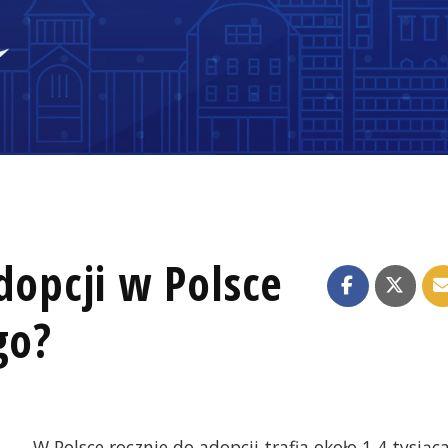
dopcji w Polsce
go?
W Polsce rocznie do adopcji trafia około 1,4 tysiąc