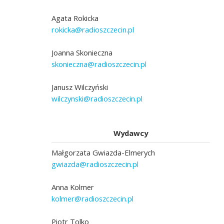
Agata Rokicka
rokicka@radioszczecin.pl
Joanna Skonieczna
skonieczna@radioszczecin.pl
Janusz Wilczyński
wilczynski@radioszczecin.pl
Wydawcy
Małgorzata Gwiazda-Elmerych
gwiazda@radioszczecin.pl
Anna Kolmer
kolmer@radioszczecin.pl
Piotr Tolko