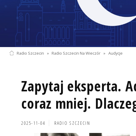
Radio Szczecin
»
Radio Szczecin Na Wieczór
»
Audycje
Zapytaj eksperta. A
coraz mniej. Dlacze
2025-11-04
RADIO SZCZECIN