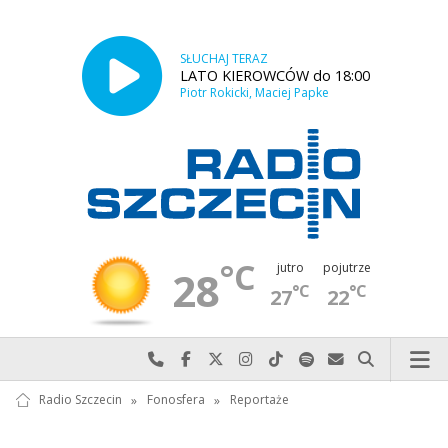
SŁUCHAJ TERAZ
LATO KIEROWCÓW do 18:00
Piotr Rokicki, Maciej Papke
°C
jutro
pojutrze
28
°C
°C
27
22
Najlepiej po prostu do nas zadzwoń
Odwiedź nas na Facebook-u
Odwiedź nas na X
Odwiedź nas na Instagram-ie
Odwiedź nas na TikTok-u
Szukaj nas na Spotify
Wyślij do nas w
Szukaj
Radio Szczecin
»
Fonosfera
»
Reportaże