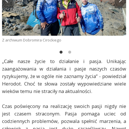
Z
Z archiwum Dobromira Cirockiego
„Całe nasze życie to działanie i pasja. Unikając
zaangażowania w działania i pasje naszych czasów
ryzykujemy, że w ogóle nie zaznamy życia” - powiedział
Herodot. Choć te słowa zostały wypowiedziane wiele
wieków temu nie straciły na aktualności.
Czas poświęcony na realizację swoich pasji nigdy nie
jest czasem straconym. Pasja pomaga uciec od
codziennych problemów, pozwala spełnić marzenia, a
człowiek z pasją jest dużo szczęśliwszy. Nawet