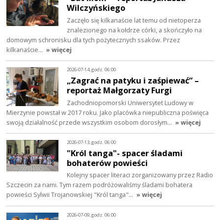
Wilczyńskiego
Zaczęło się kilkanaście lat temu od nietoperza
znalezionego na kołdrze córki, a skończyło na
domowym schronisku dla tych pożytecznych ssaków. Przez
kilkanaście…
» więcej
2026-07-14, godz. 06:00
„Zagrać na patyku i zaśpiewać” –
reportaż Małgorzaty Furgi
Zachodniopomorski Uniwersytet Ludowy w
Mierzynie powstał w 2017 roku. Jako placówka niepubliczna poświęca
swoją działalność przede wszystkim osobom dorosłym…
» więcej
2026-07-13, godz. 06:00
"Król tanga"- spacer śladami
bohaterów powieści
Kolejny spacer literaci zorganizowany przez Radio
Szczecin za nami. Tym razem podróżowaliśmy śladami bohatera
powieści Sylwii Trojanowskiej "Król tanga"…
» więcej
2026-07-09, godz. 06:00