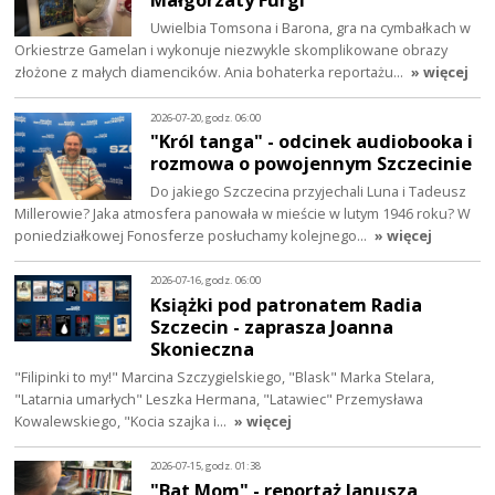
Uwielbia Tomsona i Barona, gra na cymbałkach w
Orkiestrze Gamelan i wykonuje niezwykle skomplikowane obrazy
złożone z małych diamencików. Ania bohaterka reportażu…
» więcej
2026-07-20, godz. 06:00
"Król tanga" - odcinek audiobooka i
rozmowa o powojennym Szczecinie
Do jakiego Szczecina przyjechali Luna i Tadeusz
Millerowie? Jaka atmosfera panowała w mieście w lutym 1946 roku? W
poniedziałkowej Fonosferze posłuchamy kolejnego…
» więcej
2026-07-16, godz. 06:00
Książki pod patronatem Radia
Szczecin - zaprasza Joanna
Skonieczna
"Filipinki to my!" Marcina Szczygielskiego, "Blask" Marka Stelara,
"Latarnia umarłych" Leszka Hermana, "Latawiec" Przemysława
Kowalewskiego, "Kocia szajka i…
» więcej
2026-07-15, godz. 01:38
"Bat Mom" - reportaż Janusza