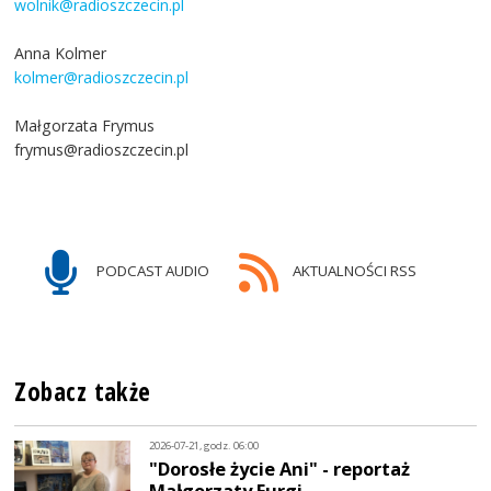
wolnik@radioszczecin.pl
Anna Kolmer
kolmer@radioszczecin.pl
Małgorzata Frymus
frymus@radioszczecin.pl
PODCAST AUDIO
AKTUALNOŚCI RSS
Zobacz także
2026-07-21, godz. 06:00
"Dorosłe życie Ani" - reportaż
Małgorzaty Furgi