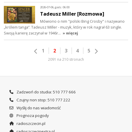
2026-07-06, godz. 06:00
Tadeusz Miller [Rozmowa]
Mówiono o nim "polski Bing Crosby" i nazywano
„królem tanga”. Tadeusz Miller - muzyk, który w rok nagrał 63 single.
Swoją karierę zaczynał w 1946r…
» więcej
1
2
3
4
5
2091 na 210 stronach
Zadzwoń do studia: 510 777 666
Czujny non stop: 510 777 222
Wyślij do nas wiadomość
Prognoza pogody
radioszczecin.pl
radioszczecinextra.pl