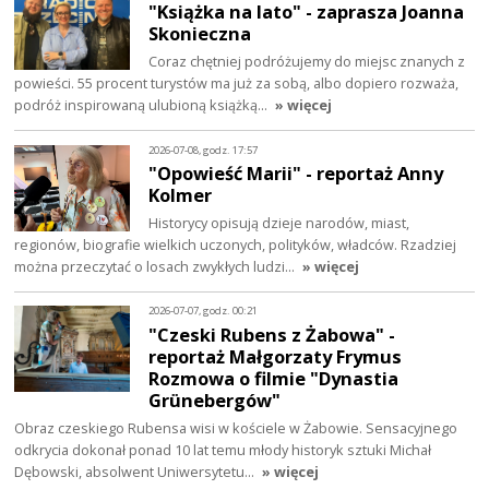
"Książka na lato" - zaprasza Joanna
Skonieczna
Coraz chętniej podróżujemy do miejsc znanych z
powieści. 55 procent turystów ma już za sobą, albo dopiero rozważa,
podróż inspirowaną ulubioną książką…
» więcej
2026-07-08, godz. 17:57
"Opowieść Marii" - reportaż Anny
Kolmer
Historycy opisują dzieje narodów, miast,
regionów, biografie wielkich uczonych, polityków, władców. Rzadziej
można przeczytać o losach zwykłych ludzi…
» więcej
2026-07-07, godz. 00:21
"Czeski Rubens z Żabowa" -
reportaż Małgorzaty Frymus
Rozmowa o filmie "Dynastia
Grünebergów"
Obraz czeskiego Rubensa wisi w kościele w Żabowie. Sensacyjnego
odkrycia dokonał ponad 10 lat temu młody historyk sztuki Michał
Dębowski, absolwent Uniwersytetu…
» więcej