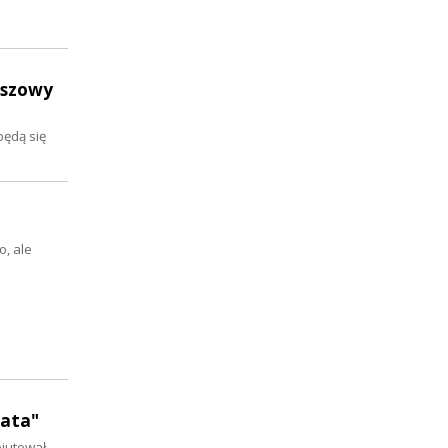
uszowy
będą się
, ale
gata"
biutował