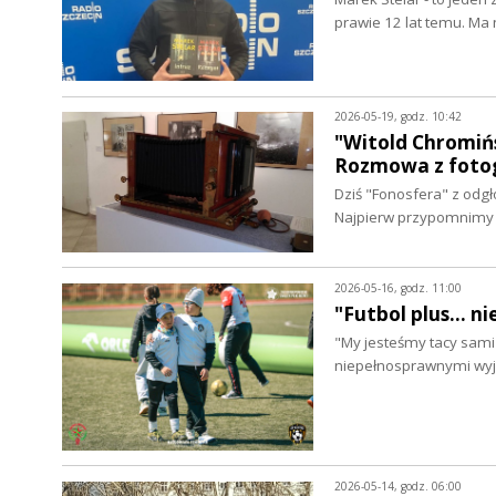
prawie 12 lat temu. Ma
2026-05-19, godz. 10:42
"Witold Chromińs
Rozmowa z fotog
Dziś "Fonosfera" z odgł
Najpierw przypomnimy 
2026-05-16, godz. 11:00
"Futbol plus... 
"My jesteśmy tacy sami 
niepełnosprawnymi wy
2026-05-14, godz. 06:00