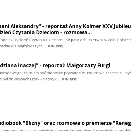
ani Aleksandry" - reportaż Anny Kolmer XXV Jubile
dzień Czytania Dzieciom - rozmowa…
polski Tydzień Czytania Dzieciom - od jutra od 1 czerwca w całej Polsce 
erackie dla najmłodszych…
» więcej
dziana inaczej" - reportaż Małgorzaty Furgi
rodowego" to miało być pierwsze prywatne muzeum w Szczecinie. I było
m był dr Wojciech Lizak - historyk…
» więcej
audiobook "Blizny" oraz rozmowa o premierze "Rene
 z najpopularniejszych polskich autorów kryminałów. Szczeciński autor de