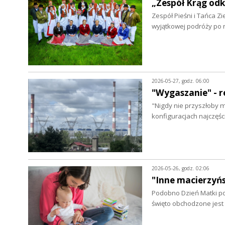
„Zespół Krąg od
Zespół Pieśni i Tańca Z
wyjątkowej podróży po 
2026-05-27, godz. 06:00
"Wygaszanie" - 
"Nigdy nie przyszłoby mi
konfiguracjach najczęś
2026-05-26, godz. 02:06
"Inne macierzyń
Podobno Dzień Matki po
święto obchodzone jest 