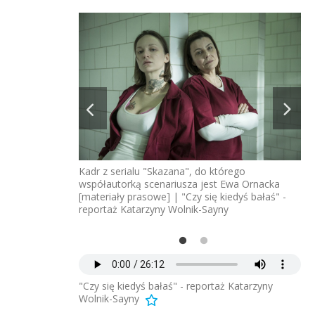
Kadr z serialu "Skazana", do którego
współautorką scenariusza jest Ewa Ornacka
t. Joanna
na 
[materiały prasowe] | "Czy się kiedyś bałaś" -
Sk
reportaż Katarzyny Wolnik-Sayny
"Czy się kiedyś bałaś" - reportaż Katarzyny
Wolnik-Sayny