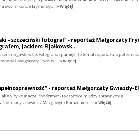
 na swoim koncie kryminały…
» więcej
ki - szczeciński fotograf"- reportaż Małgorzaty Fr
rafem, Jackiem Fijałkowsk…
osem migawki w tle. Fotografia i pamięć - to temat reportażu, a potem r
reportaż Małgorzaty Frymus…
» więcej
niepełnosprawność" - reportaż Małgorzaty Gwiazdy-
jak wy, tylko inaczej chodzimy" - tak różnice między sprawnymi a
jaśnił młody człowiek z Mózgowym Porażeniem…
» więcej