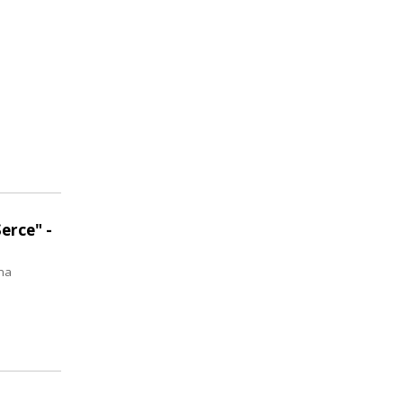
erce" -
ma