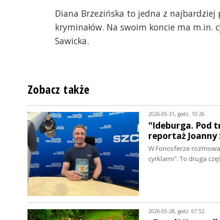
Diana Brzezińska to jedna z najbardziej 
kryminałów. Na swoim koncie ma m.in. cy
Sawicka.
Zobacz także
2026-05-31, godz. 10:26
"Ideburga. Pod t
reportaż Joanny 
W Fonosferze rozmowa 
cyrklami". To druga cz
2026-05-28, godz. 07:52