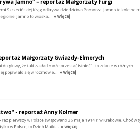
krywa Jamno” – reportaż Małgorzaty Furgi
iemi Szczecińskiej Krąg odkrywa dziedzictwo Pomorza. Jamno to kolejne mi
regionie. Jamno to wioska…
» więcej
reportaż Małgorzaty Gwiazdy-Elmerych
 do głowy, że taki zakład może przestać istnieć" - to zdanie w różnych
ciej pojawiało się w rozmowie…
» więcej
stwo" - reportaż Anny Kolmer
 raz pierwszy w Polsce świętowano 26 maja 1914 r. w Krakowie. Choć w 
tylko w Polsce, to Dzień Matki…
» więcej