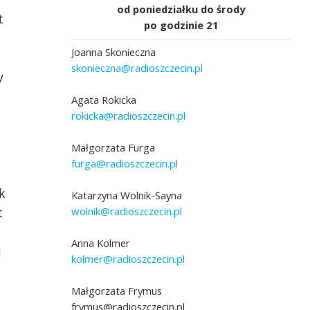
od poniedziałku do środy
t
po godzinie 21
Joanna Skonieczna
skonieczna@radioszczecin.pl
y
Agata Rokicka
rokicka@radioszczecin.pl
Małgorzata Furga
furga@radioszczecin.pl
", do którego
sza jest Ewa Ornacka
na zdjęciu Diana Brzezińska, fot. Joanna
k
Czy się kiedyś bałaś" -
Katarzyna Wolnik-Sayna
Skonieczna
nik-Sayny
wolnik@radioszczecin.pl
t
Anna Kolmer
i
kolmer@radioszczecin.pl
Małgorzata Frymus
frymus@radioszczecin.pl