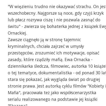
"W więzieniu trudno nie okazywać strachu. On jes
wszechobecny. Najgorsze są noce, gdy czyjś krzyk
lub płacz rozrywa ciszę i nie pozwala zasnąć do
świtu" - zwierza się bohaterka jednej z książek Ew
Ornackiej.
Zawsze ciągnęło ją w stronę tajemnic
kryminalnych, chciała zajrzeć w umysły
przestępców, zrozumieć ich motywacje, opisać
Kadr z serialu "Skazana
zasady, które rządziły mafią. Ewa Ornacka -
współautorką scenariu
zdjęciu Diana Brzezińska, fot. Joanna
dziennikarka śledcza, filmowiec, autorka 10 książe
[materiały prasowe] | "
onieczna
reportaż Katarzyny Wol
o tej tematyce, dokumentalistka - od ponad 30 la
stara się pokazać, jak wygląda świat po drugiej
stronie prawa. Jest autorką cyklu filmów "Kobiety 
Mafia", pracowała też jako współscenarzystka
serialu realizowanego na podstawie jej książki
"Skazana".