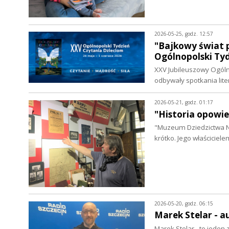
2026-05-25, godz. 12:57
"Bajkowy świat p
Ogólnopolski Ty
XXV Jubileuszowy Ogólno
odbywały spotkania lit
2026-05-21, godz. 01:17
"Historia opowie
"Muzeum Dziedzictwa Na
krótko. Jego właściciele
2026-05-20, godz. 06:15
Marek Stelar - 
Marek Stelar - to jeden