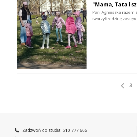
"Mama, Tata i sz
Pani Agnieszka razem 
tworzyli rodzinę zastęp
3
Zadzwoń do studia: 510 777 666