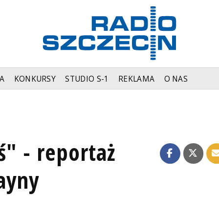
A
KONKURSY
STUDIO S-1
REKLAMA
O NAS
ś" - reportaż
ayny