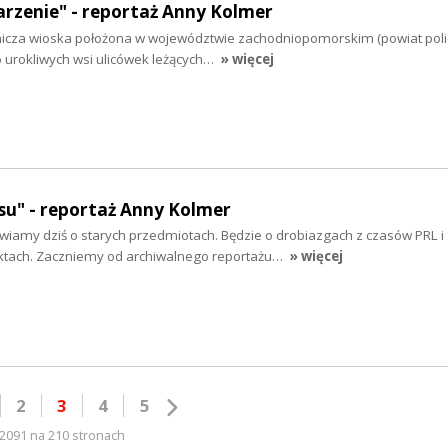
rzenie" - reportaż Anny Kolmer
icza wioska położona w województwie zachodniopomorskim (powiat poli
do urokliwych wsi ulicówek leżących…
» więcej
su" - reportaż Anny Kolmer
amy dziś o starych przedmiotach. Będzie o drobiazgach z czasów PRL i
ktach. Zaczniemy od archiwalnego reportażu…
» więcej
2
3
4
5
2091 na 210 stronach