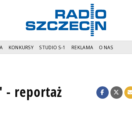
A
KONKURSY
STUDIO S-1
REKLAMA
O NAS
 - reportaż