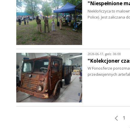
"Niespełnione ma
Niekłończyca to malown
Police). Jest zaliczana 
2026-06-17, godz. 06:00
"Kolekcjoner cza
W Fonosferze porozmawi
przedwojennych artefa
1