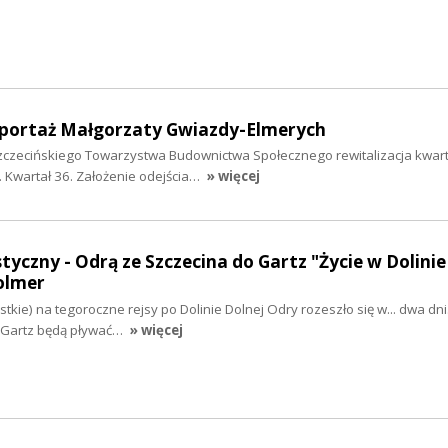
reportaż Małgorzaty Gwiazdy-Elmerych
Szczecińskiego Towarzystwa Budownictwa Społecznego rewitalizacja kwart
a. Kwartał 36. Założenie odejścia…
» więcej
tyczny - Odrą ze Szczecina do Gartz "Życie w Dolinie
olmer
stkie) na tegoroczne rejsy po Dolinie Dolnej Odry rozeszło się w... dwa dni
 do Gartz będą pływać…
» więcej