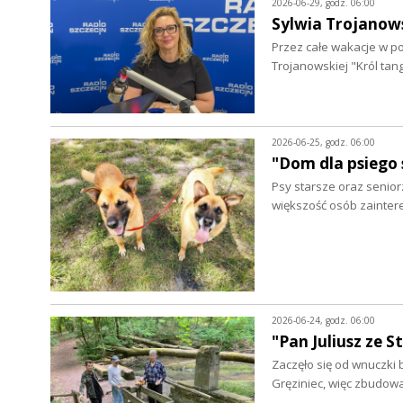
2026-06-29, godz. 06:00
Sylwia Trojano
Przez całe wakacje w p
Trojanowskiej "Król ta
2026-06-25, godz. 06:00
"Dom dla psiego 
Psy starsze oraz senio
większość osób zainte
2026-06-24, godz. 06:00
"Pan Juliusz ze 
Zaczęło się od wnuczki 
Gręziniec, więc zbudowa