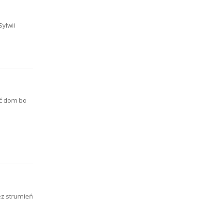
ylwii
źć dom bo
ez strumień