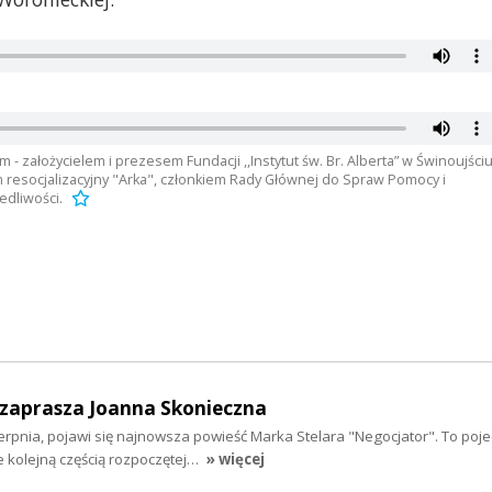
- założycielem i prezesem Fundacji ,,Instytut św. Br. Alberta” w Świnoujściu
m resocjalizacyjny "Arka", członkiem Rady Głównej do Spraw Pomocy i
edliwości.
- zaprasza Joanna Skonieczna
sierpnia, pojawi się najnowsza powieść Marka Stelara "Negocjator". To poj
ie kolejną częścią rozpoczętej…
» więcej