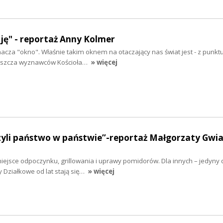
uję" - reportaż Anny Kolmer
acza "okno". Właśnie takim oknem na otaczający nas świat jest - z punkt
łaszcza wyznawców Kościoła…
» więcej
czyli państwo w państwie”-reportaż Małgorzaty Gwi
miejsce odpoczynku, grillowania i uprawy pomidorów. Dla innych – jedyny
 Działkowe od lat stają się…
» więcej