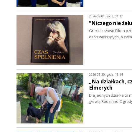
2026-07-01, godz. 01:17
"Niczego nie żał
Greckie słowo Eikon ozn
osób wierzących, a zw
2026-06-30, godz. 13:14
„Na działkach, 
Elmerych
Dla jednych działka to 
głową. Rodzinne Ogrody