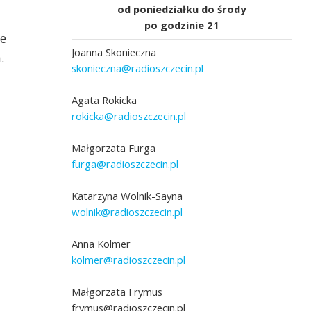
od poniedziałku do środy
po godzinie 21
e
Joanna Skonieczna
.
skonieczna@radioszczecin.pl
Agata Rokicka
rokicka@radioszczecin.pl
Małgorzata Furga
furga@radioszczecin.pl
Katarzyna Wolnik-Sayna
wolnik@radioszczecin.pl
Anna Kolmer
kolmer@radioszczecin.pl
Małgorzata Frymus
frymus@radioszczecin.pl