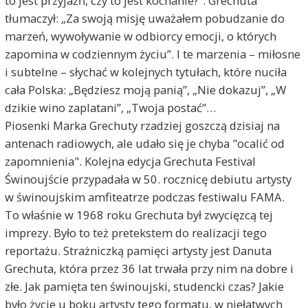
to jest przyjaźń, czy to jest kochanie?”. Grechuta
tłumaczył: „Za swoją misję uważałem pobudzanie do
marzeń, wywoływanie w odbiorcy emocji, o których
zapomina w codziennym życiu”. I te marzenia – miłosne
i subtelne – słychać w kolejnych tytułach, które nuciła
cała Polska: „Będziesz moją panią”, „Nie dokazuj”, „W
dzikie wino zaplatani”, „Twoja postać”…
Piosenki Marka Grechuty rzadziej goszczą dzisiaj na
antenach radiowych, ale udało się je chyba "ocalić od
zapomnienia". Kolejna edycja Grechuta Festival
Świnoujście przypadała w 50. rocznicę debiutu artysty
w świnoujskim amfiteatrze podczas festiwalu FAMA.
To właśnie w 1968 roku Grechuta był zwycięzcą tej
imprezy. Było to też pretekstem do realizacji tego
reportażu. Strażniczką pamięci artysty jest Danuta
Grechuta, która przez 36 lat trwała przy nim na dobre i
złe. Jak pamięta ten świnoujski, studencki czas? Jakie
było życie u boku artysty tego formatu, w niełatwych