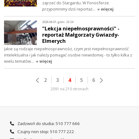
zajrzeć do Stargardu. W Fonosferze
przypomnimy dziś reportaż…
» więcej
2026-06-01, godz. 23:24
"Lekcja niepełnosprawności" -
reportaż Małgorzaty Gwiazdy-
Elmerych
Jakie są rodzaje niepełnosprawności, czym jest niepełnosprawność
intelektualna i jak należy pomagać osobie niewidomej - to tylko kilka z
wielu tematów…
» więcej
2
3
4
5
6
2091 na 210 stronach
Zadzwoń do studia: 510 777 666
Czujny non stop: 510 777 222