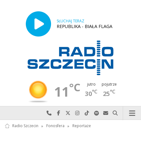
SŁUCHAJ TERAZ
REPUBLIKA - BIAŁA FLAGA
°C
jutro
pojutrze
11
°C
°C
30
25
Najlepiej po prostu do nas zadzwoń
Odwiedź nas na Facebook-u
Odwiedź nas na X
Odwiedź nas na Instagram-ie
Odwiedź nas na TikTok-u
Szukaj nas na Spotify
Wyślij do nas w
Szukaj
Radio Szczecin
»
Fonosfera
»
Reportaże