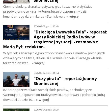
Skoniecznej
Ciemne okulary, charakterystyczny głos i ...czarno-biały świat
przedwojennego kina - w Fonosferze przypomnimy dziś
legendarnego dziennikarza - Stanisława…
» więcej
2026-06-09, godz. 12:49
"Dziecięca Lwowska Fala" - reportaż
Agaty Rokickiej Radio Lwów w
tragicznej sytuacji - rozmowa z
Marią Pyż, redaktor…
W tym roku znacząco ograniczono finansowanie mediów polonijnych
działających na Litwie, Białorusi, Ukrainie i Łotwie. Dlaczego właśnie
teraz ten obszar…
» więcej
2026-06-07, godz. 11:34
"Oczy pirata" - reportaż Joanny
Skoniecznej
82 dni spędził w rękach somalijskich piratów, pochodzący ze
Świnoujścia, kapitan Piotr Budzynowski. Do porwania jednostki, którą
dowodził doszło 10…
» więcej
2026-06-04, godz. 21:00