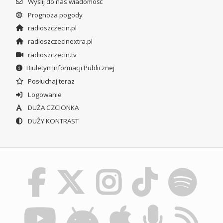
Wyślij do nas wiadomość
Prognoza pogody
radioszczecin.pl
radioszczecinextra.pl
radioszczecin.tv
Biuletyn Informacji Publicznej
Posłuchaj teraz
Logowanie
DUŻA CZCIONKA
DUŻY KONTRAST