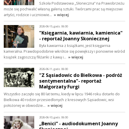
Szkoła Podstawowa „Słoneczna” na Prawobrzeżu
może się pochwalić własną galerią sztuki. Twórcami prac są miejscowi
artyści, rodzice i uczniowie…
» więcej
2026-06-15, godz. 06:00
"Księgarnia, kawiarnia, kamienica"
- reportaż Joanny Skoniecznej
Była kawiarnia z książkami, jest księgarnia
kameralna. Prawdopodobnie wkrótce się powiększy i ponownie wśród
książek zagoszczą filiżanki z kawą i…
» więcej
2026-06-11, godz. 06:00
"Z Sąsiadowic do Bielkowa - podróż
sentymentalna"- reportaż
Małgorzaty Furgi
Wszystko zaczęło się 80 lat temu, kiedy w lipcu 1946 roku dotarło do
Bielkowa 40 rodzin przesiedlonych z kresowych Sąsiadowic, wsi
położonej w obwodzie…
» więcej
2026-06-10, godz. 06:00
„Benici” - audiodokument Joanny