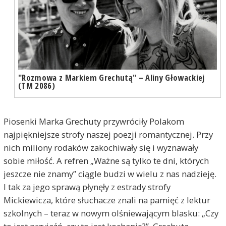
"Rozmowa z Markiem Grechutą" – Aliny Głowackiej
(TM 2086)
Piosenki Marka Grechuty przywróciły Polakom
najpiękniejsze strofy naszej poezji romantycznej. Przy
nich miliony rodaków zakochiwały się i wyznawały
sobie miłość. A refren „Ważne są tylko te dni, których
jeszcze nie znamy” ciągle budzi w wielu z nas nadzieję.
I tak za jego sprawą płynęły z estrady strofy
Mickiewicza, które słuchacze znali na pamięć z lektur
szkolnych – teraz w nowym olśniewającym blasku: „Czy