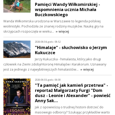
Pamięci Wandy Wiłkomirskiej -
wspomnienia ucznia Michała
Buczkowskiego
Wanda Wiłkomirska urodzona w Warszawie to legenda polskiej
wiolinistyki. Pochodziła ze znanej rodziny muzyków. Naukę gry na
skrzypcach rozpoczęła w wieku…
» więcej
2026-06-04, godz. 08:52
"Himalaje" - słuchowisko o Jerzym
Kukuczce
Jerzy Kukuczka - himalaista, który jako drugi
człowiek na Ziemi zdobył Koronę Himalajów i Karakorum. Uznawany
jest za jednego z najwybitniejszych himalaistów…
» więcej
2026-06-03, godz. 06:00
"Ta pamięć jak kamień przetrwa" -
reportaż Małgorzaty Furgi "Dom
dusz - Leonie i Alexander" - powieść
Anny Sak…
Jak z opowieścią o trudnej historii dotrzeć do
masowego odbiorcy? Szukając przykładów warto