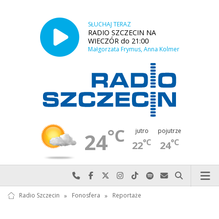
SŁUCHAJ TERAZ
RADIO SZCZECIN NA
WIECZÓR do 21:00
Małgorzata Frymus, Anna Kolmer
°C
jutro
pojutrze
24
°C
°C
22
24
Najlepiej po prostu do nas zadzwoń
Odwiedź nas na Facebook-u
Odwiedź nas na X
Odwiedź nas na Instagram-ie
Odwiedź nas na TikTok-u
Szukaj nas na Spotify
Wyślij do nas w
Szukaj
Radio Szczecin
»
Fonosfera
»
Reportaże