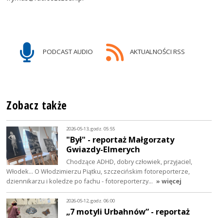
PODCAST AUDIO
AKTUALNOŚCI RSS
Zobacz także
2026-05-13, godz. 05:55
"Był" - reportaż Małgorzaty
Gwiazdy-Elmerych
Chodzące ADHD, dobry człowiek, przyjaciel,
Włodek... O Włodzimierzu Piątku, szczecińskim fotoreporterze,
dziennikarzu i koledze po fachu - fotoreporterzy…
» więcej
2026-05-12, godz. 06:00
„7 motyli Urbahnów” - reportaż