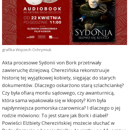
grafika Wojciech Ochrymiuk
Akta procesowe Sydonii von Bork przetrwały
zawieruchę dziejową. Cherezińska rekonstruuje
historię tej wyjątkowej kobiety, sięgając do starych
dokumentów. Dlaczego oskarżono starą szlachciankę?
Czy była ofiarą mordu sądowego, czy awanturnicą,
która sama wpakowała się w kłopoty? Kim była
najsłynniejsza pomorska czarownica? I dlaczego o jej
rodzie mówiono: To jest stare jak Bork i diabeł?
Powieści Elżbiety Cherezińskiej możecie słuchać w