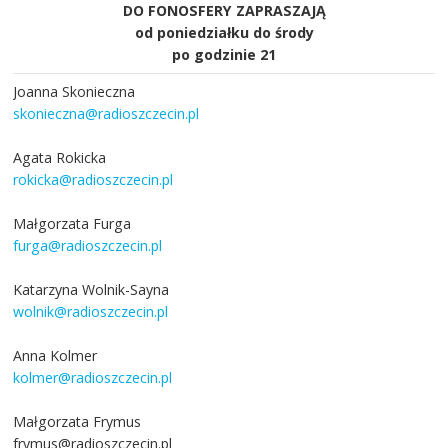
DO FONOSFERY ZAPRASZAJĄ
od poniedziałku do środy
po godzinie 21
Joanna Skonieczna
skonieczna@radioszczecin.pl
Agata Rokicka
rokicka@radioszczecin.pl
Małgorzata Furga
furga@radioszczecin.pl
Katarzyna Wolnik-Sayna
wolnik@radioszczecin.pl
Anna Kolmer
kolmer@radioszczecin.pl
Małgorzata Frymus
frymus@radioszczecin.pl