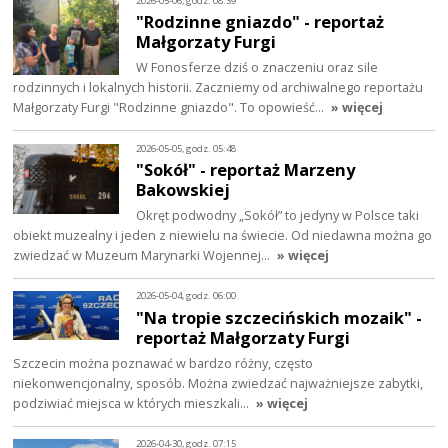
2026-05-06, godz. 08:39
"Rodzinne gniazdo" - reportaż
Małgorzaty Furgi
W Fonosferze dziś o znaczeniu oraz sile
rodzinnych i lokalnych historii. Zaczniemy od archiwalnego reportażu
Małgorzaty Furgi "Rodzinne gniazdo". To opowieść…
» więcej
2026-05-05, godz. 05:48
"Sokół" - reportaż Marzeny
Bakowskiej
Okręt podwodny „Sokół” to jedyny w Polsce taki
obiekt muzealny i jeden z niewielu na świecie. Od niedawna można go
zwiedzać w Muzeum Marynarki Wojennej…
» więcej
2026-05-04, godz. 06:00
"Na tropie szczecińskich mozaik" -
reportaż Małgorzaty Furgi
Szczecin można poznawać w bardzo różny, często
niekonwencjonalny, sposób. Można zwiedzać najważniejsze zabytki,
podziwiać miejsca w których mieszkali…
» więcej
2026-04-30, godz. 07:15