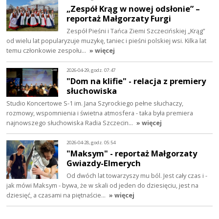
„Zespół Krąg w nowej odsłonie” –
reportaż Małgorzaty Furgi
Zespół Pieśni i Tańca Ziemi Szczecińskiej „Krąg”
od wielu lat popularyzuje muzykę, taniec i pieśni polskiej wsi. Kilka lat
temu członkowie zespołu…
» więcej
2026-04-29, godz. 07:47
"Dom na klifie" - relacja z premiery
słuchowiska
Studio Koncertowe S-1 im. Jana Szyrockiego pełne słuchaczy,
rozmowy, wspomnienia i świetna atmosfera - taka była premiera
najnowszego słuchowiska Radia Szczecin…
» więcej
2026-04-28, godz. 05:54
"Maksym" - reportaż Małgorzaty
Gwiazdy-Elmerych
Od dwóch lat towarzyszy mu ból. Jest cały czas i -
jak mówi Maksym - bywa, że w skali od jeden do dziesięciu, jest na
dziesięć, a czasami na piętnaście…
» więcej