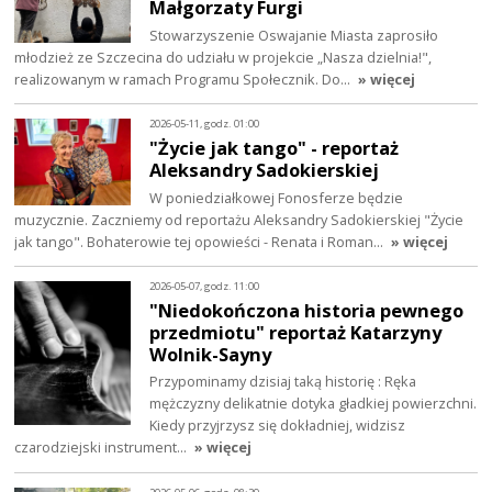
Małgorzaty Furgi
Stowarzyszenie Oswajanie Miasta zaprosiło
młodzież ze Szczecina do udziału w projekcie „Nasza dzielnia!",
realizowanym w ramach Programu Społecznik. Do…
» więcej
2026-05-11, godz. 01:00
"Życie jak tango" - reportaż
Aleksandry Sadokierskiej
W poniedziałkowej Fonosferze będzie
muzycznie. Zaczniemy od reportażu Aleksandry Sadokierskiej "Życie
jak tango". Bohaterowie tej opowieści - Renata i Roman…
» więcej
2026-05-07, godz. 11:00
"Niedokończona historia pewnego
przedmiotu" reportaż Katarzyny
Wolnik-Sayny
Przypominamy dzisiaj taką historię : Ręka
mężczyzny delikatnie dotyka gładkiej powierzchni.
Kiedy przyjrzysz się dokładniej, widzisz
czarodziejski instrument…
» więcej