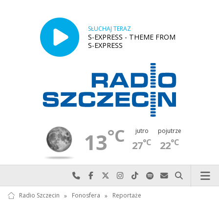
SŁUCHAJ TERAZ
S-EXPRESS - THEME FROM
S-EXPRESS
°C
jutro
pojutrze
13
°C
°C
27
22
Najlepiej po prostu do nas zadzwoń
Odwiedź nas na Facebook-u
Odwiedź nas na X
Odwiedź nas na Instagram-ie
Odwiedź nas na TikTok-u
Szukaj nas na Spotify
Wyślij do nas w
Szukaj
Radio Szczecin
»
Fonosfera
»
Reportaże