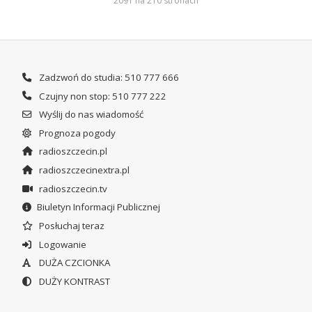
2091 na 210 stronach
Zadzwoń do studia: 510 777 666
Czujny non stop: 510 777 222
Wyślij do nas wiadomość
Prognoza pogody
radioszczecin.pl
radioszczecinextra.pl
radioszczecin.tv
Biuletyn Informacji Publicznej
Posłuchaj teraz
Logowanie
DUŻA CZCIONKA
DUŻY KONTRAST