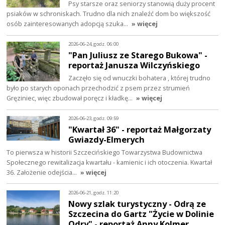
Psy starsze oraz seniorzy stanowią duży procent
psiaków w schroniskach. Trudno dla nich znaleźć dom bo większość
osób zainteresowanych adopcją szuka…
» więcej
2026-06-24, godz. 06:00
"Pan Juliusz ze Starego Bukowa" -
reportaż Janusza Wilczyńskiego
Zaczęło się od wnuczki bohatera , której trudno
było po starych oponach przechodzić z psem przez strumień
Gręziniec, więc zbudował poręcz i kładkę…
» więcej
2026-06-23, godz. 09:59
"Kwartał 36" - reportaż Małgorzaty
Gwiazdy-Elmerych
To pierwsza w historii Szczecińskiego Towarzystwa Budownictwa
Społecznego rewitalizacja kwartału - kamienic i ich otoczenia. Kwartał
36. Założenie odejścia…
» więcej
2026-06-21, godz. 11:20
Nowy szlak turystyczny - Odrą ze
Szczecina do Gartz "Życie w Dolinie
Odry" - reportaż Anny Kolmer