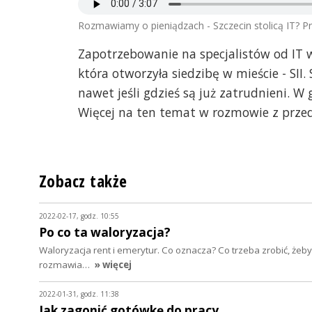
Rozmawiamy o pieniądzach - Szczecin stolicą IT? P
Zapotrzebowanie na specjalistów od IT w
która otworzyła siedzibę w mieście - SII
nawet jeśli gdzieś są już zatrudnieni. W 
Więcej na ten temat w rozmowie z przed
Zobacz także
2022-02-17, godz. 10:55
Po co ta waloryzacja?
Waloryzacja rent i emerytur. Co oznacza? Co trzeba zrobić, żeb
rozmawia…
» więcej
2022-01-31, godz. 11:38
Jak zagonić gotówkę do pracy