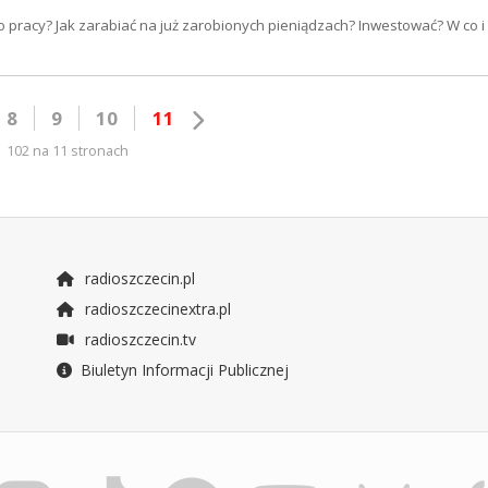
do pracy? Jak zarabiać na już zarobionych pieniądzach? Inwestować? W co i
8
9
10
11
102 na 11 stronach
radioszczecin.pl
radioszczecinextra.pl
radioszczecin.tv
Biuletyn Informacji Publicznej