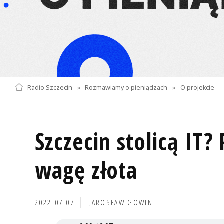
Radio Szczecin
»
Rozmawiamy o pieniądzach
»
O projekcie
Szczecin stolicą IT?
wagę złota
2022-07-07
JAROSŁAW GOWIN