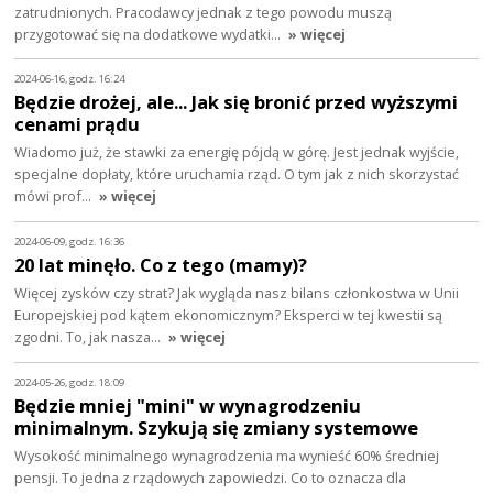
zatrudnionych. Pracodawcy jednak z tego powodu muszą
przygotować się na dodatkowe wydatki…
» więcej
2024-06-16, godz. 16:24
Będzie drożej, ale... Jak się bronić przed wyższymi
cenami prądu
Wiadomo już, że stawki za energię pójdą w górę. Jest jednak wyjście,
specjalne dopłaty, które uruchamia rząd. O tym jak z nich skorzystać
mówi prof…
» więcej
2024-06-09, godz. 16:36
20 lat minęło. Co z tego (mamy)?
Więcej zysków czy strat? Jak wygląda nasz bilans członkostwa w Unii
Europejskiej pod kątem ekonomicznym? Eksperci w tej kwestii są
zgodni. To, jak nasza…
» więcej
2024-05-26, godz. 18:09
Będzie mniej "mini" w wynagrodzeniu
minimalnym. Szykują się zmiany systemowe
Wysokość minimalnego wynagrodzenia ma wynieść 60% średniej
pensji. To jedna z rządowych zapowiedzi. Co to oznacza dla