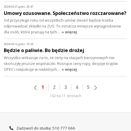
2024-04-27, godz. 20:47
Umowy ozusowane. Społeczeństwo rozczarowane?
Od przyszłego roku od wszystkich umów zleceń będzie trzeba
odprowadzać składki na ZUS. To oznacza mniejsze wynagrodzenie
dla osób, które pracują na tych…
» więcej
2024-04-12, godz. 10:34
Będzie o paliwie. Bo będzie drożej
Wszystko wskazuje na to, że ceny na stacjach benzynowych nie
skończyły jeszcze wspinaczki. Rosnące ceny ropy, decyzje krajów
OPEC i niepokoje w niektórych…
» więcej
1
2
3
4
5
102 na 11 stronach
Zadzwoń do studia: 510 777 666