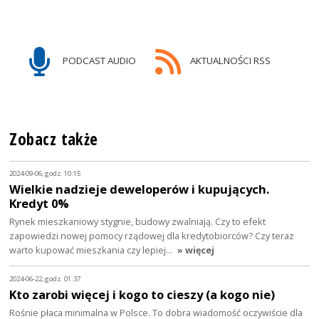
PODCAST AUDIO
AKTUALNOŚCI RSS
Zobacz także
2024-09-06, godz. 10:15
Wielkie nadzieje deweloperów i kupujących.
Kredyt 0%
Rynek mieszkaniowy stygnie, budowy zwalniają. Czy to efekt
zapowiedzi nowej pomocy rządowej dla kredytobiorców? Czy teraz
warto kupować mieszkania czy lepiej…
» więcej
2024-06-22, godz. 01:37
Kto zarobi więcej i kogo to cieszy (a kogo nie)
Rośnie płaca minimalna w Polsce. To dobra wiadomość oczywiście dla