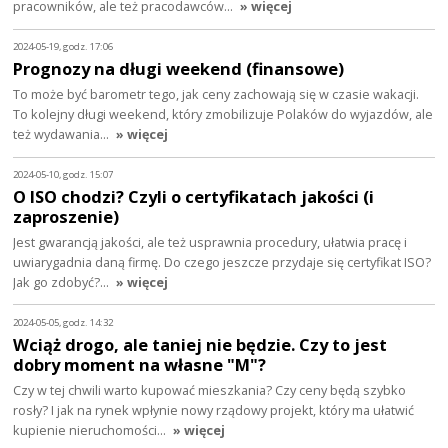
pracowników, ale też pracodawców…
» więcej
2024-05-19, godz. 17:06
Prognozy na długi weekend (finansowe)
To może być barometr tego, jak ceny zachowają się w czasie wakacji.
To kolejny długi weekend, który zmobilizuje Polaków do wyjazdów, ale
też wydawania…
» więcej
2024-05-10, godz. 15:07
O ISO chodzi? Czyli o certyfikatach jakości (i
zaproszenie)
Jest gwarancją jakości, ale też usprawnia procedury, ułatwia pracę i
uwiarygadnia daną firmę. Do czego jeszcze przydaje się certyfikat ISO?
Jak go zdobyć?…
» więcej
2024-05-05, godz. 14:32
Wciąż drogo, ale taniej nie będzie. Czy to jest
dobry moment na własne "M"?
Czy w tej chwili warto kupować mieszkania? Czy ceny będą szybko
rosły? I jak na rynek wpłynie nowy rządowy projekt, który ma ułatwić
kupienie nieruchomości…
» więcej