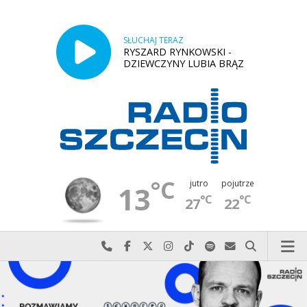
SŁUCHAJ TERAZ
RYSZARD RYNKOWSKI -
DZIEWCZYNY LUBIA BRĄZ
°C
jutro
pojutrze
13
°C
°C
27
22
Najlepiej po prostu do nas zadzwoń
Odwiedź nas na Facebook-u
Odwiedź nas na X
Odwiedź nas na Instagram-ie
Odwiedź nas na TikTok-u
Szukaj nas na Spotify
Wyślij do nas w
Szukaj