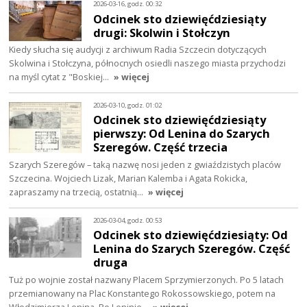
2026-03-16, godz. 00:32
Odcinek sto dziewięćdziesiąty
drugi: Skolwin i Stołczyn
Kiedy słucha się audycji z archiwum Radia Szczecin dotyczących
Skolwina i Stołczyna, północnych osiedli naszego miasta przychodzi
na myśl cytat z "Boskiej…
» więcej
2026-03-10, godz. 01:02
Odcinek sto dziewięćdziesiąty
pierwszy: Od Lenina do Szarych
Szeregów. Część trzecia
Szarych Szeregów – taką nazwę nosi jeden z gwiaździstych placów
Szczecina. Wojciech Lizak, Marian Kalemba i Agata Rokicka,
zapraszamy na trzecią, ostatnią…
» więcej
2026-03-04, godz. 00:53
Odcinek sto dziewięćdziesiąty: Od
Lenina do Szarych Szeregów. Część
druga
Tuż po wojnie został nazwany Placem Sprzymierzonych. Po 5 latach
przemianowany na Plac Konstantego Rokossowskiego, potem na