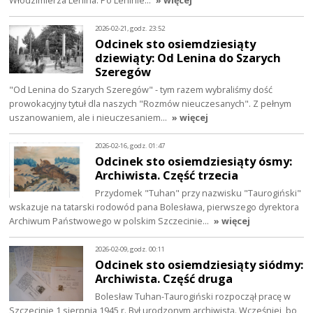
Włodzimierza Lenina. Po Leninie…
» więcej
2026-02-21, godz. 23:52
Odcinek sto osiemdziesiąty
dziewiąty: Od Lenina do Szarych
Szeregów
"Od Lenina do Szarych Szeregów" - tym razem wybraliśmy dość
prowokacyjny tytuł dla naszych "Rozmów nieuczesanych". Z pełnym
uszanowaniem, ale i nieuczesaniem…
» więcej
2026-02-16, godz. 01:47
Odcinek sto osiemdziesiąty ósmy:
Archiwista. Część trzecia
Przydomek "Tuhan" przy nazwisku "Taurogiński"
wskazuje na tatarski rodowód pana Bolesława, pierwszego dyrektora
Archiwum Państwowego w polskim Szczecinie…
» więcej
2026-02-09, godz. 00:11
Odcinek sto osiemdziesiąty siódmy:
Archiwista. Część druga
Bolesław Tuhan-Taurogiński rozpoczął pracę w
Szczecinie 1 sierpnia 1945 r. Był urodzonym archiwistą. Wcześniej, bo