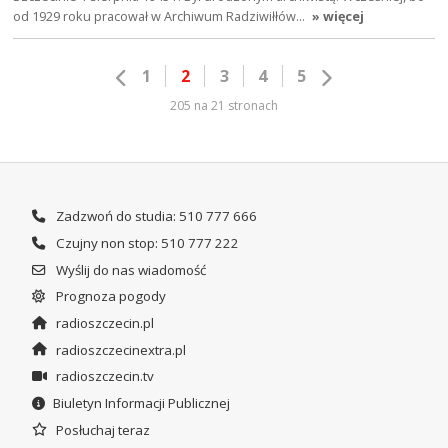
od 1929 roku pracował w Archiwum Radziwiłłów…
» więcej
1
2
3
4
5
205 na 21 stronach
Zadzwoń do studia: 510 777 666
Czujny non stop: 510 777 222
Wyślij do nas wiadomość
Prognoza pogody
radioszczecin.pl
radioszczecinextra.pl
radioszczecin.tv
Biuletyn Informacji Publicznej
Posłuchaj teraz