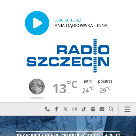
SŁUCHAJ TERAZ
ANIA DĄBROWSKA - INNA
°C
jutro
pojutrze
13
°C
°C
24
29
Najlepiej po prostu do nas zadzwoń
Odwiedź nas na Facebook-u
Odwiedź nas na X
Odwiedź nas na Instagram-ie
Odwiedź nas na TikTok-u
Szukaj nas na Spotify
Wyślij do nas w
Szukaj