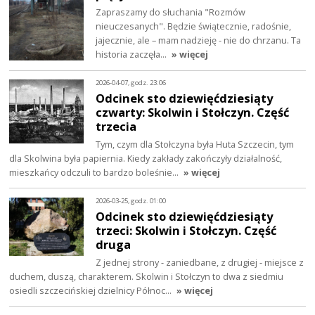
Zapraszamy do słuchania "Rozmów
nieuczesanych". Będzie świątecznie, radośnie,
jajecznie, ale – mam nadzieję - nie do chrzanu. Ta
historia zaczęła…
» więcej
2026-04-07, godz. 23:06
Odcinek sto dziewięćdziesiąty
czwarty: Skolwin i Stołczyn. Część
trzecia
Tym, czym dla Stołczyna była Huta Szczecin, tym
dla Skolwina była papiernia. Kiedy zakłady zakończyły działalność,
mieszkańcy odczuli to bardzo boleśnie…
» więcej
2026-03-25, godz. 01:00
Odcinek sto dziewięćdziesiąty
trzeci: Skolwin i Stołczyn. Część
druga
Z jednej strony - zaniedbane, z drugiej - miejsce z
duchem, duszą, charakterem. Skolwin i Stołczyn to dwa z siedmiu
osiedli szczecińskiej dzielnicy Północ…
» więcej