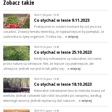
Zobacz także
2023-11-09, godz. 19:30
Co słychać w lesie 9.11.2023
Praktycznie to ostatni moment by coś jeszcze
zasadzić. Znawcy tematu twierdzą, że najważniejsze by pamiętać, że
sadzonka to żywy organizm. Trzeba się…
» więcej
2023-10-25, godz. 14:46
Co słychać w lesie 25.10.2023
Kiedy lasy odnawiane są naturalnie, tzn siane
przez naturę są silniejsze. Nie, że lepsze czy piękniejsze, ale
silniejsze. Jednak nie jest to tak jakby się…
» więcej
2023-10-18, godz. 14:40
Co słychać w lesie 18.10.2023
Naturalne odnawianie lasu to metoda znana od
wieków. Jednak człowiek lubi robić wszystko po swojemu, według
własnego wzorca. Jednak wystarczy dać naturze…
» więcej
2023-10-11, godz. 14:40