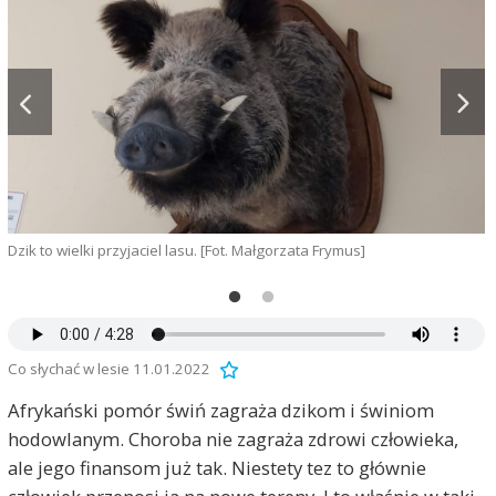
D
Dzik to wielki przyjaciel lasu. [Fot. Małgorzata Frymus]
Co słychać w lesie 11.01.2022
Afrykański pomór świń zagraża dzikom i świniom
hodowlanym. Choroba nie zagraża zdrowi człowieka,
ale jego finansom już tak. Niestety tez to głównie