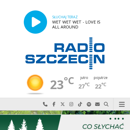
SŁUCHAJ TERAZ
WET WET WET - LOVE IS
ALL AROUND
°C
jutro
pojutrze
23
°C
°C
27
22
Najlepiej po prostu do nas zadzwoń
Odwiedź nas na Facebook-u
Odwiedź nas na X
Odwiedź nas na Instagram-ie
Odwiedź nas na TikTok-u
Szukaj nas na Spotify
Wyślij do nas w
Szukaj