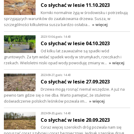
Co słychać w lesie 11.10.2023
Korniki normalnie żyją w środowisku i potrzebują
sprzyjających warunków do zaatakowania drzewa. Susza, w
szczególności kilkuletnia susza bardzo osłabia…
» więcej
2023-10-04, godz. 14:40
Co słychać w lesie 04.10.2023
Od kilku lat zauważalne są spadki wód
gruntowych. Za tym widać spadek wody w strumykach, rzeczkach i
rzekach. Wieloletni niski opad wody powoduję zmiany w…
» więcej
2023-09-27, godz. 14:40
Co słychać w lesie 27.09.2023
Drzewa mogą rosnąć niemal wszędzie. A już na
pewno tam gdzie się o nie dba. Warto pamiętać, że stuletnie
doświadczenie polskich leśników pozwala im…
» więcej
2023-09-20, godz. 14:40
Co słychać w lesie 20.09.2023
Coraz więcej szerokich dróg pozwala nam się
poruszać coraz szybciej i coraz bezpieczniej. Jednak szerokie drogi