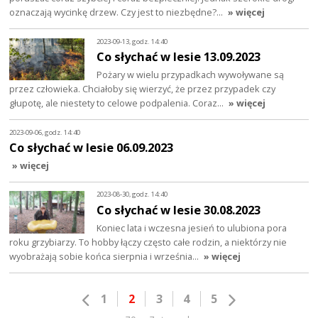
oznaczają wycinkę drzew. Czy jest to niezbędne?…
» więcej
2023-09-13, godz. 14:40
Co słychać w lesie 13.09.2023
Pożary w wielu przypadkach wywoływane są
przez człowieka. Chciałoby się wierzyć, że przez przypadek czy
głupotę, ale niestety to celowe podpalenia. Coraz…
» więcej
2023-09-06, godz. 14:40
Co słychać w lesie 06.09.2023
» więcej
2023-08-30, godz. 14:40
Co słychać w lesie 30.08.2023
Koniec lata i wczesna jesień to ulubiona pora
roku grzybiarzy. To hobby łączy często całe rodzin, a niektórzy nie
wyobrażają sobie końca sierpnia i września…
» więcej
1
2
3
4
5