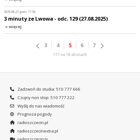
2025-08-27, godz. 17:58
3 minuty ze Lwowa - odc. 129 (27.08.2025)
» więcej
3
4
5
6
7
177 na 18 stronach
Zadzwoń do studia: 510 777 666
Czujny non stop: 510 777 222
Wyślij do nas wiadomość
Prognoza pogody
radioszczecin.pl
radioszczecinextra.pl
radioszczecin.tv