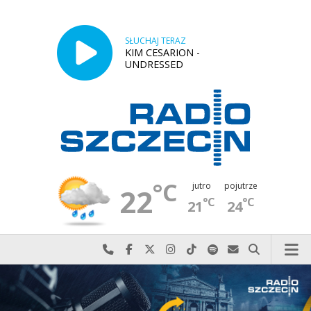
SŁUCHAJ TERAZ
KIM CESARION -
UNDRESSED
°C
jutro
pojutrze
22
°C
°C
21
24
Najlepiej po prostu do nas zadzwoń
Odwiedź nas na Facebook-u
Odwiedź nas na X
Odwiedź nas na Instagram-ie
Odwiedź nas na TikTok-u
Szukaj nas na Spotify
Wyślij do nas w
Szukaj