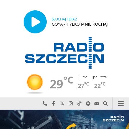
SŁUCHAJ TERAZ
GOYA - TYLKO MNIE KOCHAJ
°C
jutro
pojutrze
29
°C
°C
27
22
Najlepiej po prostu do nas zadzwoń
Odwiedź nas na Facebook-u
Odwiedź nas na X
Odwiedź nas na Instagram-ie
Odwiedź nas na TikTok-u
Szukaj nas na Spotify
Wyślij do nas w
Szukaj