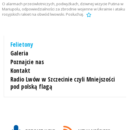
O alarmach przeciwlotniczych, podwyżkach, dziwnej wizycie Putina w
Mariupolu, odpowiedzialności za zbrodnie wojenne w Ukrainie i ataku
rosyjskich rakiet na obwód lwowski. Posłuchaj.
Felietony
Galeria
Poznajcie nas
Kontakt
Radio Lwów w Szczecinie czyli Mniejszości
pod polską flagą