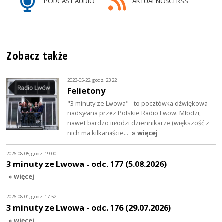
PODCAST AUDIO
AKTUALNOŚCI RSS
Zobacz także
2023-05-22, godz. 23:22
Felietony
"3 minuty ze Lwowa" - to pocztówka dźwiękowa
nadsyłana przez Polskie Radio Lwów. Młodzi,
nawet bardzo młodzi dziennikarze (większość z
nich ma kilkanaście…
» więcej
2026-08-05, godz. 19:00
3 minuty ze Lwowa - odc. 177 (5.08.2026)
» więcej
2026-08-01, godz. 17:52
3 minuty ze Lwowa - odc. 176 (29.07.2026)
» więcej