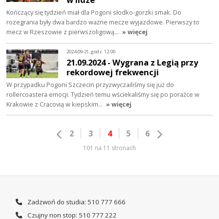
Kończący się tydzień miał dla Pogoni słodko-gorzki smak. Do
rozegrania były dwa bardzo ważne mecze wyjazdowe. Pierwszy to
mecz w Rzeszowie z pierwszoligową…
» więcej
2024-09-21, godz. 12:00
21.09.2024 - Wygrana z Legią przy
rekordowej frekwencji
W przypadku Pogoni Szczecin przyzwyczailiśmy się już do
rollercoastera emocji. Tydzień temu wściekaliśmy się po porażce w
Krakowie z Cracovią w kiepskim…
» więcej
2
3
4
5
6
101 na 11 stronach
Zadzwoń do studia: 510 777 666
Czujny non stop: 510 777 222