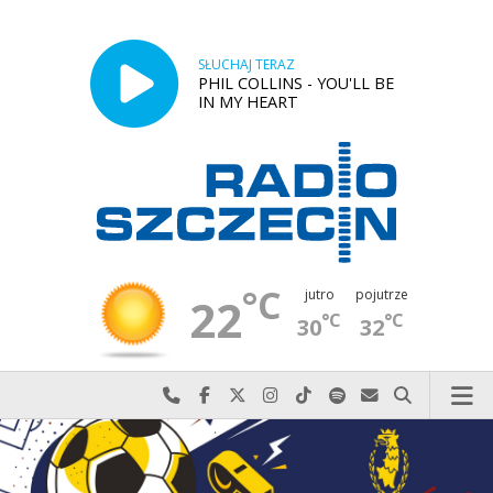
SŁUCHAJ TERAZ
PHIL COLLINS - YOU'LL BE
IN MY HEART
°C
jutro
pojutrze
22
°C
°C
30
32
Najlepiej po prostu do nas zadzwoń
Odwiedź nas na Facebook-u
Odwiedź nas na X
Odwiedź nas na Instagram-ie
Odwiedź nas na TikTok-u
Szukaj nas na Spotify
Wyślij do nas w
Szukaj