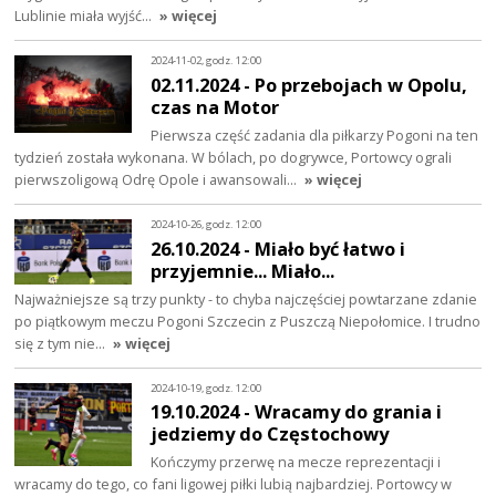
Lublinie miała wyjść…
» więcej
2024-11-02, godz. 12:00
02.11.2024 - Po przebojach w Opolu,
czas na Motor
Pierwsza część zadania dla piłkarzy Pogoni na ten
tydzień została wykonana. W bólach, po dogrywce, Portowcy ograli
pierwszoligową Odrę Opole i awansowali…
» więcej
2024-10-26, godz. 12:00
26.10.2024 - Miało być łatwo i
przyjemnie... Miało...
Najważniejsze są trzy punkty - to chyba najczęściej powtarzane zdanie
po piątkowym meczu Pogoni Szczecin z Puszczą Niepołomice. I trudno
się z tym nie…
» więcej
2024-10-19, godz. 12:00
19.10.2024 - Wracamy do grania i
jedziemy do Częstochowy
Kończymy przerwę na mecze reprezentacji i
wracamy do tego, co fani ligowej piłki lubią najbardziej. Portowcy w