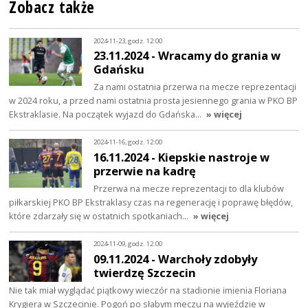
Zobacz także
2024-11-23, godz. 12:00
23.11.2024 - Wracamy do grania w
Gdańsku
Za nami ostatnia przerwa na mecze reprezentacji
w 2024 roku, a przed nami ostatnia prosta jesiennego grania w PKO BP
Ekstraklasie. Na początek wyjazd do Gdańska…
» więcej
2024-11-16, godz. 12:00
16.11.2024 - Kiepskie nastroje w
przerwie na kadrę
Przerwa na mecze reprezentacji to dla klubów
piłkarskiej PKO BP Ekstraklasy czas na regenerację i poprawę błędów,
które zdarzały się w ostatnich spotkaniach…
» więcej
2024-11-09, godz. 12:00
09.11.2024 - Warchoły zdobyły
twierdzę Szczecin
Nie tak miał wyglądać piątkowy wieczór na stadionie imienia Floriana
Krygiera w Szczecinie. Pogoń po słabym meczu na wyjeździe w