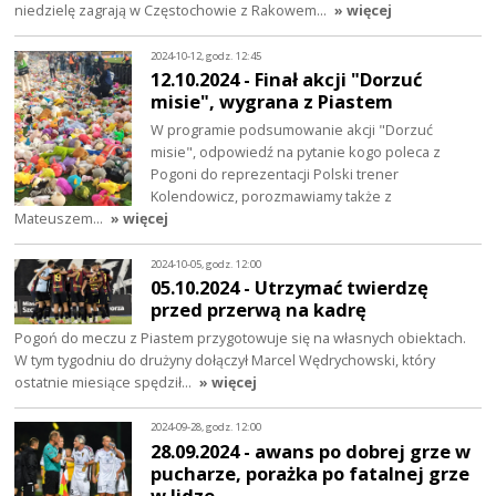
niedzielę zagrają w Częstochowie z Rakowem…
» więcej
2024-10-12, godz. 12:45
12.10.2024 - Finał akcji "Dorzuć
misie", wygrana z Piastem
W programie podsumowanie akcji "Dorzuć
misie", odpowiedź na pytanie kogo poleca z
Pogoni do reprezentacji Polski trener
Kolendowicz, porozmawiamy także z
Mateuszem…
» więcej
2024-10-05, godz. 12:00
05.10.2024 - Utrzymać twierdzę
przed przerwą na kadrę
Pogoń do meczu z Piastem przygotowuje się na własnych obiektach.
W tym tygodniu do drużyny dołączył Marcel Wędrychowski, który
ostatnie miesiące spędził…
» więcej
2024-09-28, godz. 12:00
28.09.2024 - awans po dobrej grze w
pucharze, porażka po fatalnej grze
w lidze