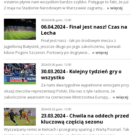
ostatnio płynie nam wszystkim bardzo szybko. Potęguje to fakt, że już
2 maja na Stadionie Narodowym w Warszawie zagramy…
» więcej
2024-04-06, godz. 12:00
06.04.2024 - Finał jest nasz! Czas na
Lecha
Finał jest nasz - tak po środowym meczu z
Jagiellonią Białystok, jeszcze długo po jego zakończeniu, śpiewali
kibice Pogoni Szczecin. Portowcy po dogrywce…
» więcej
2024-03-30, godz. 12:00
30.03.2024 - Kolejny tydzień gry o
wszystko
Za nami dwa tygodnie wypełnione emocjami przy
okazji meczów reprezentacji Polski. Dla nas o tyle radosne, że
zakończone awansem na czerwcowe Mistrzostwa Europy…
» więcej
2024-03-23, godz. 12:00
23.03.2024 - Chwila na oddech przed
kluczową częścią sezonu
Wyszarpany remis w Kielcach i przegrany sparing z Wartą Poznań. Tak