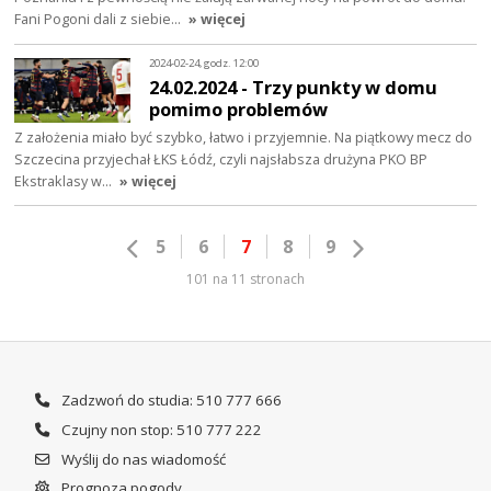
Fani Pogoni dali z siebie…
» więcej
2024-02-24, godz. 12:00
24.02.2024 - Trzy punkty w domu
pomimo problemów
Z założenia miało być szybko, łatwo i przyjemnie. Na piątkowy mecz do
Szczecina przyjechał ŁKS Łódź, czyli najsłabsza drużyna PKO BP
Ekstraklasy w…
» więcej
5
6
7
8
9
101 na 11 stronach
Zadzwoń do studia: 510 777 666
Czujny non stop: 510 777 222
Wyślij do nas wiadomość
Prognoza pogody