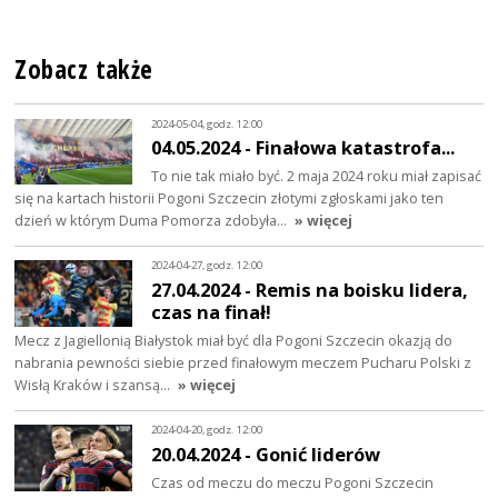
Zobacz także
2024-05-04, godz. 12:00
04.05.2024 - Finałowa katastrofa...
To nie tak miało być. 2 maja 2024 roku miał zapisać
się na kartach historii Pogoni Szczecin złotymi zgłoskami jako ten
dzień w którym Duma Pomorza zdobyła…
» więcej
2024-04-27, godz. 12:00
27.04.2024 - Remis na boisku lidera,
czas na finał!
Mecz z Jagiellonią Białystok miał być dla Pogoni Szczecin okazją do
nabrania pewności siebie przed finałowym meczem Pucharu Polski z
Wisłą Kraków i szansą…
» więcej
2024-04-20, godz. 12:00
20.04.2024 - Gonić liderów
Czas od meczu do meczu Pogoni Szczecin