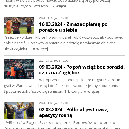
można w skrócie podsumować to, co działo się przy pierwszej
drużynie Pogoni Szczecin…
» więcej
2024-03-16, godz. 12:00
16.03.2024 - Zmazać plamę po
porażce u siebie
Przez cały tydzień kibice Pogoni musieli robić wszystko, aby poprawić
sobie nastrój. Portowcy w ostatnią niedzielę na własnym obiekcie
ulegli Zagłębiu…
» więcej
2024-03-09, godz. 12:00
09.03.2024 - Pogoń wciąż bez porażki,
czas na Zagłębie
W poprzednią sobotę piłkarze Pogoni Szczecin
grali w Warszawie z Legią i do Szczecina wrócili z jednym punktem.
Spotkanie zakończyło się remisem 1:1, który…
» więcej
2024-03-02, godz. 12:00
02.03.2024 - Półfinał jest nasz,
apetyty rosną!
1948 kibiców Pogoni Szczecin wspierało Portowców we wtorek w
Poznaniu i z pewnością nie żałują zarwanej nocy na powrót do domu.