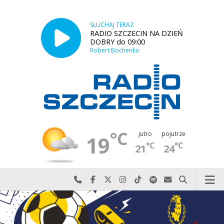
SŁUCHAJ TERAZ
RADIO SZCZECIN NA DZIEŃ
DOBRY do 09:00
Robert Bochenko
°C
jutro
pojutrze
19
°C
°C
21
24
Najlepiej po prostu do nas zadzwoń
Odwiedź nas na Facebook-u
Odwiedź nas na X
Odwiedź nas na Instagram-ie
Odwiedź nas na TikTok-u
Szukaj nas na Spotify
Wyślij do nas w
Szukaj