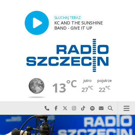
SŁUCHAJ TERAZ
KC AND THE SUNSHINE
BAND - GIVE IT UP
°C
jutro
pojutrze
13
°C
°C
27
22
Najlepiej po prostu do nas zadzwoń
Odwiedź nas na Facebook-u
Odwiedź nas na X
Odwiedź nas na Instagram-ie
Odwiedź nas na TikTok-u
Szukaj nas na Spotify
Wyślij do nas w
Szukaj