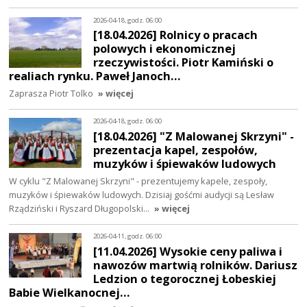
2026-04-18, godz. 06:00
[18.04.2026] Rolnicy o pracach
polowych i ekonomicznej
rzeczywistości. Piotr Kamiński o
realiach rynku. Paweł Janoch…
Zaprasza Piotr Tolko
» więcej
2026-04-18, godz. 06:00
[18.04.2026] "Z Malowanej Skrzyni" -
prezentacja kapel, zespołów,
muzyków i śpiewaków ludowych
W cyklu "Z Malowanej Skrzyni" - prezentujemy kapele, zespoły,
muzyków i śpiewaków ludowych. Dzisiaj gośćmi audycji są Lesław
Rządziński i Ryszard Długopolski…
» więcej
2026-04-11, godz. 06:00
[11.04.2026] Wysokie ceny paliwa i
nawozów martwią rolników. Dariusz
Ledzion o tegorocznej Łobeskiej
Babie Wielkanocnej…