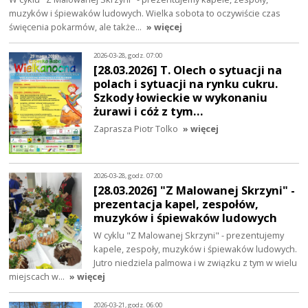
muzyków i śpiewaków ludowych. Wielka sobota to oczywiście czas
święcenia pokarmów, ale także…
» więcej
2026-03-28, godz. 07:00
[28.03.2026] T. Olech o sytuacji na
polach i sytuacji na rynku cukru.
Szkody łowieckie w wykonaniu
żurawi i cóż z tym…
Zaprasza Piotr Tolko
» więcej
2026-03-28, godz. 07:00
[28.03.2026] "Z Malowanej Skrzyni" -
prezentacja kapel, zespołów,
muzyków i śpiewaków ludowych
W cyklu "Z Malowanej Skrzyni" - prezentujemy
kapele, zespoły, muzyków i śpiewaków ludowych.
Jutro niedziela palmowa i w związku z tym w wielu
miejscach w…
» więcej
2026-03-21, godz. 06:00