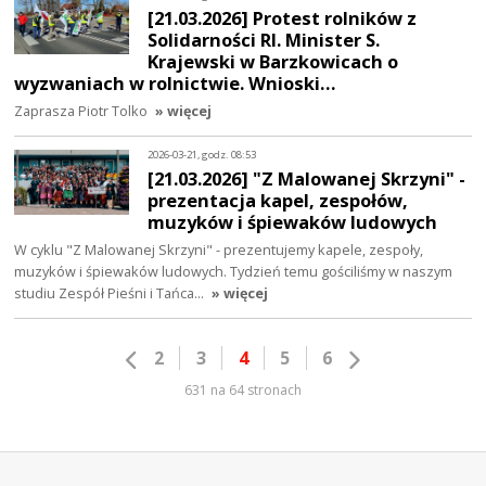
[21.03.2026] Protest rolników z
Solidarności RI. Minister S.
Krajewski w Barzkowicach o
wyzwaniach w rolnictwie. Wnioski…
Zaprasza Piotr Tolko
» więcej
2026-03-21, godz. 08:53
[21.03.2026] "Z Malowanej Skrzyni" -
prezentacja kapel, zespołów,
muzyków i śpiewaków ludowych
W cyklu "Z Malowanej Skrzyni" - prezentujemy kapele, zespoły,
muzyków i śpiewaków ludowych. Tydzień temu gościliśmy w naszym
studiu Zespół Pieśni i Tańca…
» więcej
2
3
4
5
6
631 na 64 stronach