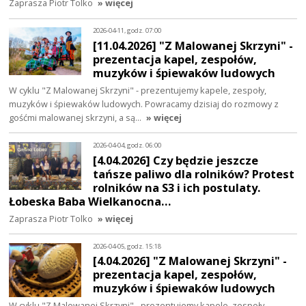
Zaprasza Piotr Tolko
» więcej
2026-04-11, godz. 07:00
[11.04.2026] "Z Malowanej Skrzyni" -
prezentacja kapel, zespołów,
muzyków i śpiewaków ludowych
W cyklu "Z Malowanej Skrzyni" - prezentujemy kapele, zespoły,
muzyków i śpiewaków ludowych. Powracamy dzisiaj do rozmowy z
gośćmi malowanej skrzyni, a są…
» więcej
2026-04-04, godz. 06:00
[4.04.2026] Czy będzie jeszcze
tańsze paliwo dla rolników? Protest
rolników na S3 i ich postulaty.
Łobeska Baba Wielkanocna…
Zaprasza Piotr Tolko
» więcej
2026-04-05, godz. 15:18
[4.04.2026] "Z Malowanej Skrzyni" -
prezentacja kapel, zespołów,
muzyków i śpiewaków ludowych
W cyklu "Z Malowanej Skrzyni" - prezentujemy kapele, zespoły,