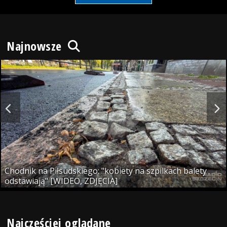
Najnowsze
Chodnik na Piłsudskiego: "kobiety na szpilkach balety
odstawiają" [WIDEO, ZDJĘCIA]
Najczęściej oglądane