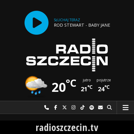
SŁUCHAJ TERAZ
ROD STEWART - BABY JANE
°C
jutro
pojutrze
20
°C
°C
21
24
Najlepiej po prostu do nas zadzwoń
Odwiedź nas na Facebook-u
Odwiedź nas na X
Odwiedź nas na Instagram-ie
Odwiedź nas na TikTok-u
Szukaj nas na Spotify
Wyślij do nas w
Szukaj
Radio Szczecin
radioszczecin.tv