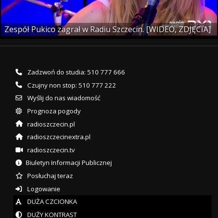
Zespół Pukico zagrał w Radiu Szczecin. [WIDEO, ZDJĘCIA]
Zadzwoń do studia: 510 777 666
Czujny non stop: 510 777 222
Wyślij do nas wiadomość
Prognoza pogody
radioszczecin.pl
radioszczecinextra.pl
radioszczecin.tv
Biuletyn Informacji Publicznej
Posłuchaj teraz
Logowanie
DUŻA CZCIONKA
DUŻY KONTRAST