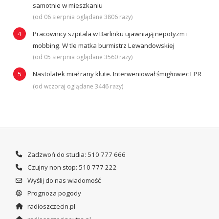
samotnie w mieszkaniu
(od 06 sierpnia oglądane 3806 razy)
Pracownicy szpitala w Barlinku ujawniają nepotyzm i
mobbing. W tle matka burmistrz Lewandowskiej
(od 05 sierpnia oglądane 3560 razy)
Nastolatek miał rany kłute. Interweniował śmigłowiec LPR
(od wczoraj oglądane 3446 razy)
Zadzwoń do studia: 510 777 666
Czujny non stop: 510 777 222
Wyślij do nas wiadomość
Prognoza pogody
radioszczecin.pl