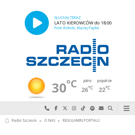
SŁUCHAJ TERAZ
LATO KIEROWCÓW do 18:00
Piotr Rokicki, Maciej Papke
°C
jutro
pojutrze
30
°C
°C
26
22
Najlepiej po prostu do nas zadzwoń
Odwiedź nas na Facebook-u
Odwiedź nas na X
Odwiedź nas na Instagram-ie
Odwiedź nas na TikTok-u
Szukaj nas na Spotify
Wyślij do nas w
Szukaj
Radio Szczecin
»
O NAS
»
REGULAMIN PORTALU