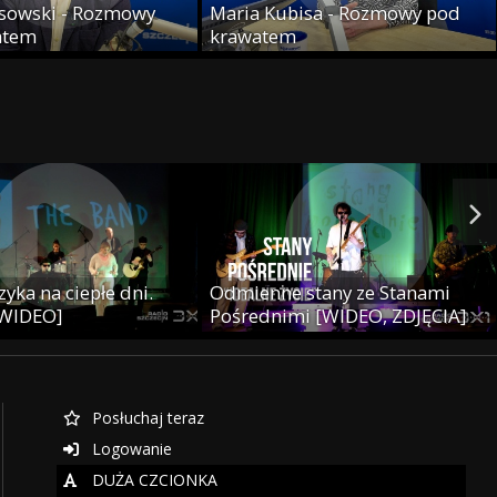
sowski - Rozmowy
Maria Kubisa - Rozmowy pod
atem
krawatem
yka na ciepłe dni.
Odmienne stany ze Stanami
 WIDEO]
Pośrednimi [WIDEO, ZDJĘCIA]
Posłuchaj teraz
Logowanie
DUŻA CZCIONKA