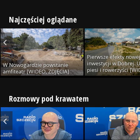
Najczęściej oglądane
Pierwsze efekty nowe
inwestycji w Dobrej. U
W Nowogardzie powstanie
piesi i rowerzyści [W
amfiteatr [WIDEO, ZDJĘCIA]
ZDJĘCIA]
Rozmowy pod krawatem