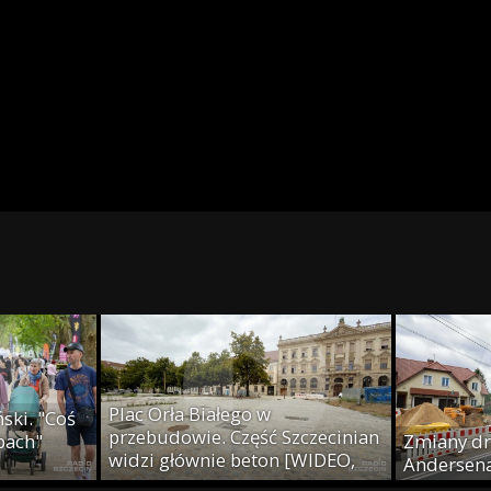
Plac Orła Białego w
ski. "Coś
przebudowie. Część Szczecinian
epach"
Zmiany dr
widzi głównie beton [WIDEO,
Andersena
ZDJĘCIA]