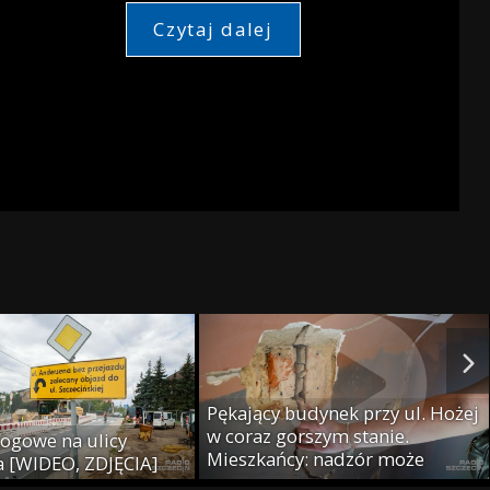
Czytaj dalej
Pękający budynek przy ul. Hożej
w coraz gorszym stanie.
ogowe na ulicy
Mieszkańcy: nadzór może
 [WIDEO, ZDJĘCIA]
podjąć decyzję o eksmisji