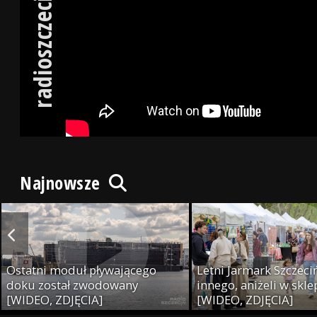
radioszczecin.tv
Najnowsze
Ostatni moduł pływającego
Letni Jarmark Szczeciń
doku został zwodowany
innego, aniżeli w skl
[WIDEO, ZDJĘCIA]
[WIDEO, ZDJĘCIA]