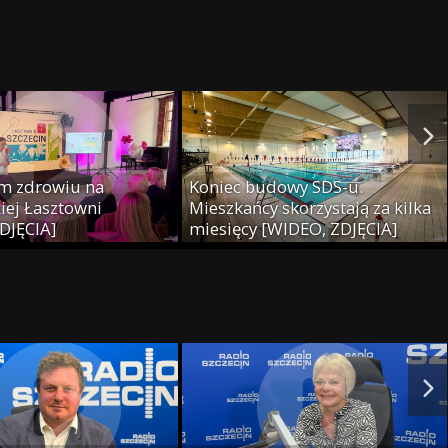
[WIDEO, ZDJĘCIA]
m zdrowiu na
Koniec budowy SDS-u.
iej Łasztowni
Mieszkańcy skorzystają za kilka
DJĘCIA]
miesięcy [WIDEO, ZDJĘCIA]