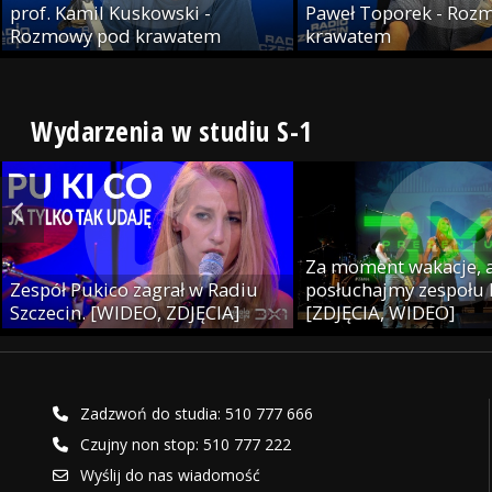
prof. Kamil Kuskowski -
Paweł Toporek - Roz
Rozmowy pod krawatem
krawatem
Wydarzenia w studiu S-1
Za moment wakacje, a
Zespół Pukico zagrał w Radiu
posłuchajmy zespołu
Szczecin. [WIDEO, ZDJĘCIA]
[ZDJĘCIA, WIDEO]
Zadzwoń do studia: 510 777 666
Czujny non stop: 510 777 222
Wyślij do nas wiadomość