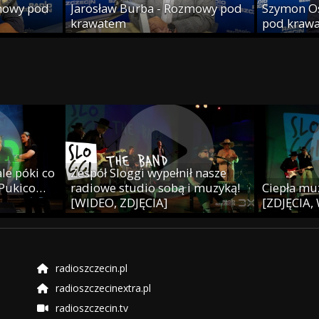
mowy pod
Jarosław Burba - Rozmowy pod
Szymon O
krawatem
pod kraw
le póki co
Zespół Sloggi wypełnił nasze
 Pukico…
radiowe studio sobą i muzyką!
Ciepła muz
[WIDEO, ZDJĘCIA]
[ZDJĘCIA,
radioszczecin.pl
radioszczecinextra.pl
radioszczecin.tv