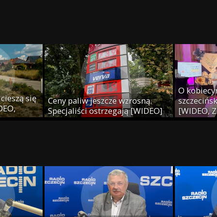
j
O kobiecy
cieszą się
Ceny paliw jeszcze wzrosną.
szczecińsk
IDEO,
Specjaliści ostrzegają [WIDEO]
[WIDEO, Z