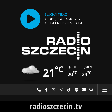
SŁUCHAJ TERAZ
GIBBS, IGO, 4MONEY -
OSTATNI DZIEŃ LATA
°C
jutro
pojutrze
21
°C
°C
20
24
Najlepiej po prostu do nas zadzwoń
Odwiedź nas na Facebook-u
Odwiedź nas na X
Odwiedź nas na Instagram-ie
Odwiedź nas na TikTok-u
Szukaj nas na Spotify
Wyślij do nas w
Szukaj
Radio Szczecin
radioszczecin.tv