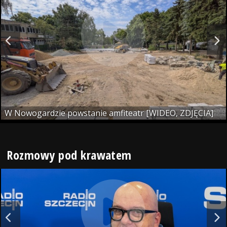
W Nowogardzie powstanie amfiteatr [WIDEO, ZDJĘCIA]
Rozmowy pod krawatem