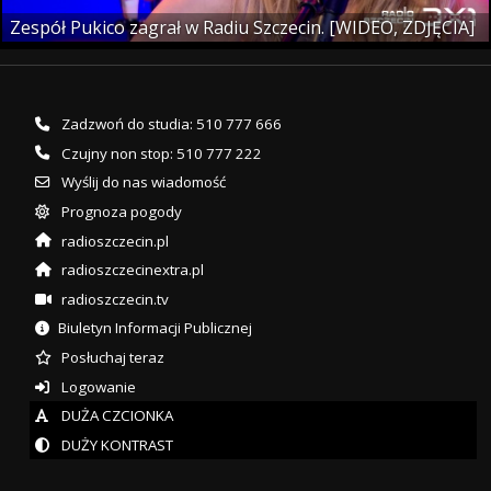
Zespół Pukico zagrał w Radiu Szczecin. [WIDEO, ZDJĘCIA]
Zadzwoń do studia: 510 777 666
Czujny non stop: 510 777 222
Wyślij do nas wiadomość
Prognoza pogody
radioszczecin.pl
radioszczecinextra.pl
radioszczecin.tv
Biuletyn Informacji Publicznej
Posłuchaj teraz
Logowanie
DUŻA CZCIONKA
DUŻY KONTRAST