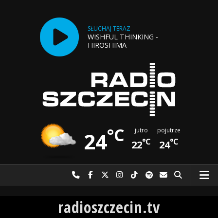
SŁUCHAJ TERAZ
WISHFUL THINKING -
HIROSHIMA
°C
jutro
pojutrze
24
°C
°C
22
24
Najlepiej po prostu do nas zadzwoń
Odwiedź nas na Facebook-u
Odwiedź nas na X
Odwiedź nas na Instagram-ie
Odwiedź nas na TikTok-u
Szukaj nas na Spotify
Wyślij do nas w
Szukaj
Radio Szczecin
radioszczecin.tv