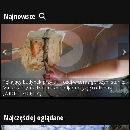
Najnowsze
Pękający budynek przy ul. Hożej w coraz gorszym stanie.
Mieszkańcy: nadzór może podjąć decyzję o eksmisji
[WIDEO, ZDJĘCIA]
Najczęściej oglądane