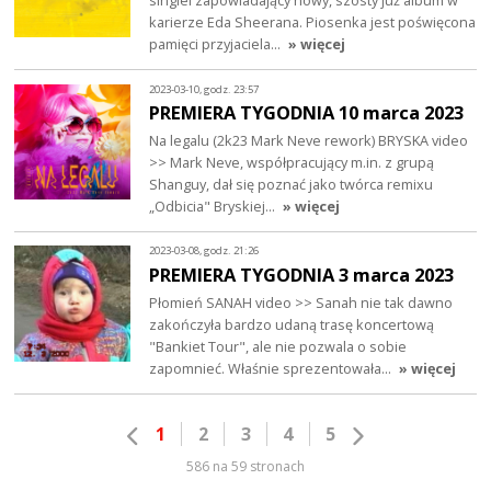
singiel zapowiadający nowy, szósty już album w
karierze Eda Sheerana. Piosenka jest poświęcona
pamięci przyjaciela…
» więcej
2023-03-10, godz. 23:57
PREMIERA TYGODNIA 10 marca 2023
Na legalu (2k23 Mark Neve rework) BRYSKA video
>> Mark Neve, współpracujący m.in. z grupą
Shanguy, dał się poznać jako twórca remixu
„Odbicia" Bryskiej…
» więcej
2023-03-08, godz. 21:26
PREMIERA TYGODNIA 3 marca 2023
Płomień SANAH video >> Sanah nie tak dawno
zakończyła bardzo udaną trasę koncertową
"Bankiet Tour", ale nie pozwala o sobie
zapomnieć. Właśnie sprezentowała…
» więcej
1
2
3
4
5
586 na 59 stronach