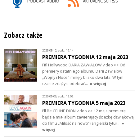
PODCAST AUDIO
AKTUALNOŚCI RSS
Zobacz także
2023-05-12, godz. 19:14
PREMIERA TYGODNIA 12 maja 2023
Fifi Hollywood DARIA ZAWIAŁOW video >> Od
premiery ostatniego albumu Darii Zawiałow
„Wojny i Noce" minęły blisko dwa lata. W tym
czasie zdążyła odebrać…
» więcej
2023-05-06, godz. 15:02
PREMIERA TYGODNIA 5 maja 2023
I'll Be CELINE DION video >> 12 maja premierę
będzie miał album zawierający ścieżkę dźwiękową
do filmu „Miłość na nowo” (angielski tytuł…
»
więcej