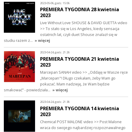
2023-05-06, godz. 15:06
PREMIERA TYGODNIA 28 kwietnia
2023
Live Without Love SHOUSE & DAVID GUETTA video
>> To stało się w Los Angeles, kiedy sensacja
ostatnich lat, czyli duet Shouse znalazł się w
studiu razem z…
» więcej
2023-04-24, godz. 21:26
PREMIERA TYGODNIA 21 kwietnia
2023
Marcepan SANAH video >> ,,Oddaję w Wasze ręce
„Marcepan"! Długo czekałam, żeby Wam go
pokazać. Mam nadzieję, że Wam będzie
smakować” - powiedziała…
» więcej
2023-04-24, godz. 21:38
PREMIERA TYGODNIA 14 kwietnia
2023
Chemical POST MALONE video >> Post Malone
wraca do swojego najbardziej rozpoznawalnego