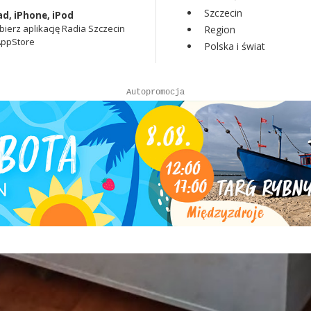
Szczecin
ad, iPhone, iPod
bierz aplikację Radia Szczecin
Region
AppStore
Polska i świat
Autopromocja
Autopromocja
Reklama