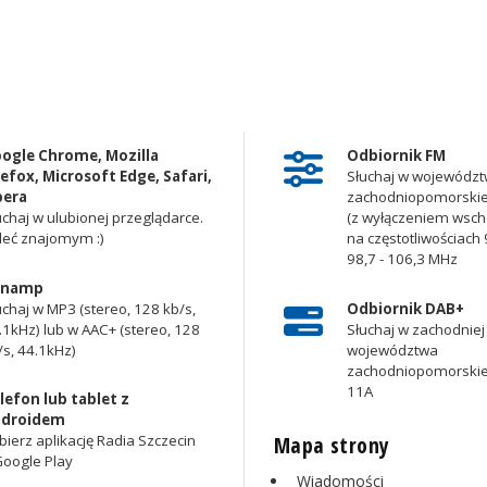
ogle Chrome, Mozilla
Odbiornik FM
refox, Microsoft Edge, Safari,
Słuchaj w województ
era
zachodniopomorsk
uchaj w ulubionej przeglądarce.
(z wyłączeniem wscho
leć znajomym :)
na częstotliwościach 9
98,7 - 106,3 MHz
inamp
uchaj w MP3 (stereo, 128 kb/s,
Odbiornik DAB+
.1kHz) lub w AAC+ (stereo, 128
Słuchaj w zachodniej 
/s, 44.1kHz)
województwa
zachodniopomorskie
11A
lefon lub tablet z
droidem
Mapa strony
bierz aplikację Radia Szczecin
Google Play
Wiadomości