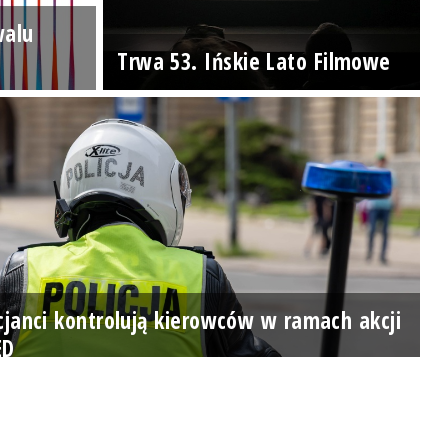
walu
Trwa 53. Ińskie Lato Filmowe
cjanci kontrolują kierowców w ramach akcji
ED
Posłuchaj teraz