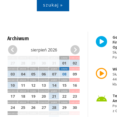
Archiwum
Go
Fi
Op
sierpień 2026
Sł
Po
poniedziałek
wtorek
środa
czwartek
piątek
sobota
niedziela
27
28
29
30
31
01
02
W
poniedziałek
wtorek
środa
czwartek
piątek
sobota
niedziela
03
04
05
06
07
08
09
Sł
44
poniedziałek
wtorek
środa
czwartek
piątek
sobota
niedziela
kb
10
11
12
13
14
15
16
poniedziałek
wtorek
środa
czwartek
piątek
sobota
niedziela
Te
17
18
19
20
21
22
23
An
poniedziałek
wtorek
środa
czwartek
piątek
sobota
niedziela
Po
24
25
26
27
28
29
30
z 
poniedziałek
wtorek
środa
czwartek
piątek
sobota
niedziela