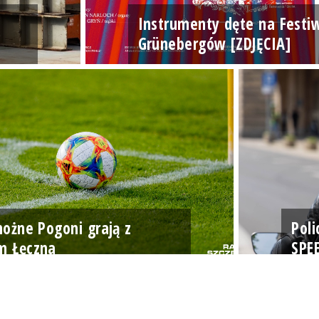
Instrumenty dęte na Festi
Grünebergów [ZDJĘCIA]
 nożne Pogoni grają z
Poli
m Łęczna
SPE
radioszczecin.pl