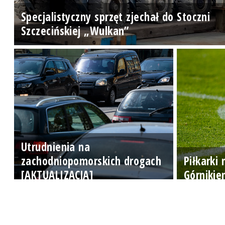
Specjalistyczny sprzęt zjechał do Stoczni
Szczecińskiej „Wulkan”
Utrudnienia na
zachodniopomorskich drogach
Piłkarki
[AKTUALIZACJA]
Górnikie
Zadzwoń do studia: 510 777 666