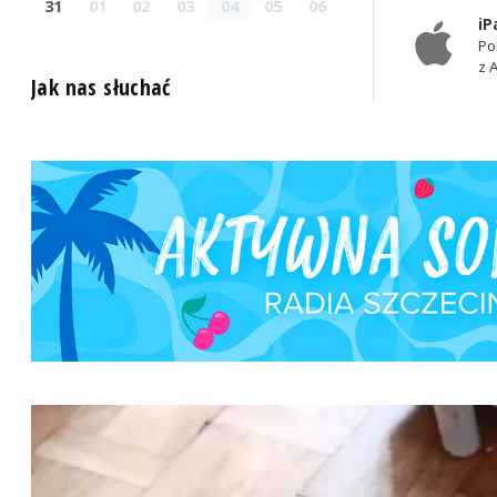
31
01
02
03
04
05
06
iP
Po
z 
Jak nas słuchać